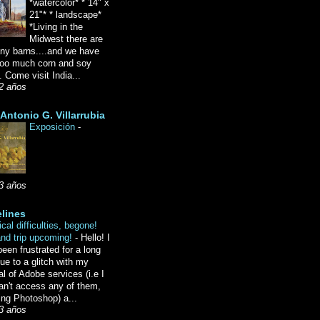
*watercolor* * 14" x
21"* * landscape*
*Living in the
Midwest there are
ny barns....and we have
oo much corn and soy
 Come visit India...
2 años
Antonio G. Villarrubia
Exposición
-
3 años
lines
cal difficulties, begone!
and trip upcoming!
-
Hello! I
een frustrated for a long
ue to a glitch with my
l of Adobe services (i.e I
an't access any of them,
ing Photoshop) a...
3 años