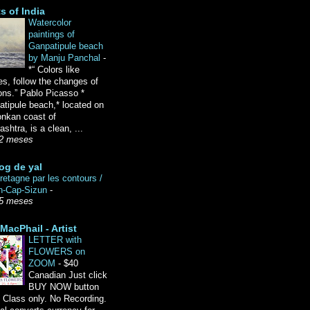
ts of India
Watercolor
paintings of
Ganpatipule beach
by Manju Panchal
-
*“ Colors like
es, follow the changes of
ons.” Pablo Picasso *
tipule beach,* located on
onkan coast of
shtra, is a clean, ...
2 meses
og de yal
etagne par les contours /
n-Cap-Sizun
-
5 meses
MacPhail - Artist
LETTER with
FLOWERS on
ZOOM
-
$40
Canadian Just click
BUY NOW button
 Class only. No Recording.