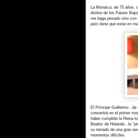
La Monarca, de 75 años, c
distino de los Paises Baj
me haga pesado sino con e
país tiene que estar en m
El Príncipe Guillermo , de
convertirá en el primer m
haber cumplido la Reina l
Beatriz de Holanda , la "p
su reinado de una gran ser
momentos difíciles.