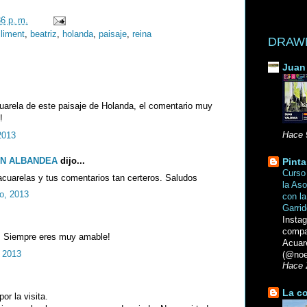
36 p. m.
climent
,
beatriz
,
holanda
,
paisaje
,
reina
DRAWN 
Juan 
uarela de este paisaje de Holanda, el comentario muy
!
2013
Hace 
AN ALBANDEA
dijo...
Pinta
Curso 
acuarelas y tus comentarios tan certeros. Saludos
la Aso
o, 2013
con la
Garri
Insta
compa
. Siempre eres muy amable!
Acuar
, 2013
(@noe
Hace 
La co
or la visita.