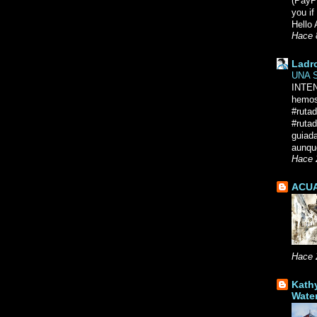
(PayPa
you i
Hello 
Hace 
Ladr
UNA 
INTE
hemos
#ruta
#rutad
guiad
aunque
Hace 
ACUA
Hace 
Kath
Wate