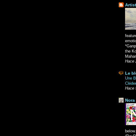
Artis
featur
emoti
*Ganpa
the K
Mahara
Hace 
Le bl
Une Br
Cléde
Hace 
Nora 
below.