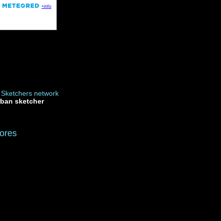
rban sketcher
ores