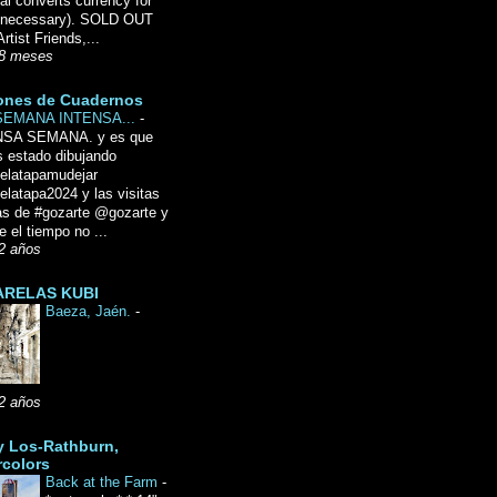
l converts currency for
f necessary). SOLD OUT
Artist Friends,...
8 meses
ones de Cuadernos
SEMANA INTENSA...
-
NSA SEMANA. y es que
 estado dibujando
delatapamudejar
elatapa2024 y las visitas
as de #gozarte @gozarte y
 el tiempo no ...
2 años
RELAS KUBI
Baeza, Jaén.
-
2 años
y Los-Rathburn,
rcolors
Back at the Farm
-