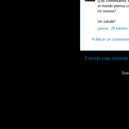
(Los comentarios 
el mundo piensa co
mi misma?.
Un saludo!
jueves, 28 febrero
Publicar un comentari
Entrada más reciente
Susc