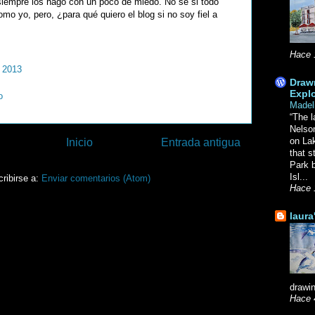
siempre los hago con un poco de miedo. No se si todo
mo yo, pero, ¿para qué quiero el blog si no soy fiel a
Hace 
, 2013
Drawn
Explo
o
Madel
“The l
Nelso
on La
Inicio
Entrada antigua
that s
Park b
Isl...
ribirse a:
Enviar comentarios (Atom)
Hace 
laura
drawin
Hace 