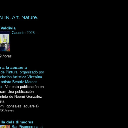
IN. Art. Nature.
Valdivia
Caudete 2026
-
9 horas
r a la acuarela
de Pintura, organizado por
ciación Artistica Vizcaína
 artista Beatriz Marcos
do
-
Ver esta publicación en
gram Una publicación
rtida de Noemí González
ela
mi_gonzalez_acuarela)
23 horas
lla dels dimecres
Bar Pisamorena, al