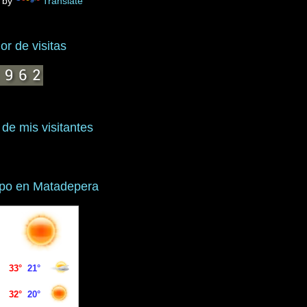
 by
Translate
r de visitas
 de mis visitantes
mpo en Matadepera