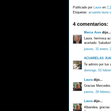
Publicado por
Laura
en
7:
Etiquetas:
acuarela laura 
4 comentarios:
Merce Ares
dijo...
Laura. hermosa ac
acertado. Saludos!
jueves, 31 enero, 
ACUARELAS JU
Te admiro por tus 
domingo, 03 febrer
Laura
dijo...
Gracias Mercedes
jueves, 28 febrero
Laura
dijo...
Albandea, gracias p