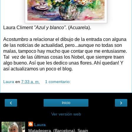
Laura Climent
"Azul y blanco".
(Acuarela).
Acostumbro a relacionar el dibujo de la entrada con alguna
de las noticias de actualidad, pero...aunque no todas son
malas, tampoco hay mucho que contar que me entusiasme.
Tal vez de las últimas cosas los Nobel, que siempre traen
algo bueno. Así que les dedico unas flores. Ahí quedan! Y
así actualizamos un poco el blog.
Laura
en
7:33 a. m.
1 comentario:
‹
›
Inicio
Ver versión web
Laura
Matadepera, (Barcelona), Spain