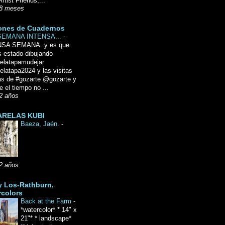
Artist Friends,...
8 meses
ones de Cuadernos
SEMANA INTENSA...
-
NSA SEMANA. y es que
 estado dibujando
delatapamudejar
elatapa2024 y las visitas
as de #gozarte @gozarte y
 el tiempo no ...
2 años
RELAS KUBI
Baeza, Jaén.
-
2 años
y Los-Rathburn,
rcolors
Back at the Farm
-
*watercolor* * 14" x
21"* * landscape*