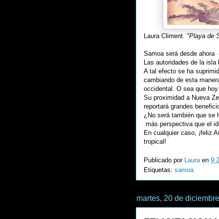
Laura Climent.
"Playa de
Samoa será desde ahora el
Las autoridades de la isla
A tal efecto se ha suprimi
cambiando de esta manera 
occidental. O sea que hoy
Su proximidad a Nueva Zel
reportará grandes benefici
¿No será también que se h
más perspectiva que el id
En cualquier caso, ¡feliz 
tropical!
Publicado por
Laura
en
9:
Etiquetas:
samoa
martes, 20 de diciembr