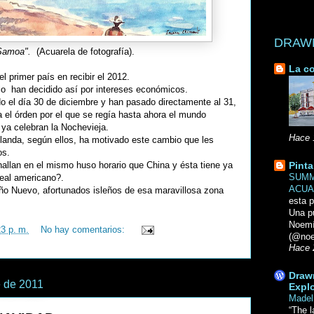
DRAWN 
 Samoa".
(Acuarela de fotografía).
La co
 primer país en recibir el 2012.
 lo han decidido así por intereses económicos.
do el día 30 de diciembre y han pasado directamente al 31,
el órden por el que se regía hasta ahora el mundo
 ya celebran la Nochevieja.
Hace 
anda, según ellos, ha motivado este cambio que les
os.
allan en el mismo huso horario que China y ésta tiene ya
Pinta
SUMM
eal americano?.
ACUA
Año Nuevo, afortunados isleños de esa maravillosa zona
esta p
Una p
Noemi
23 p. m.
No hay comentarios:
(@noe
Hace 
Drawn
e de 2011
Explo
Madel
“The l