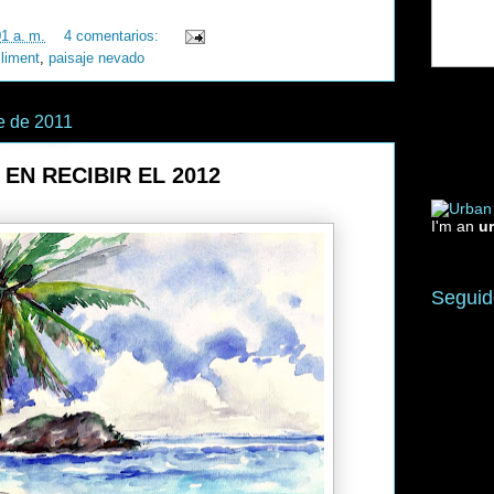
01 a. m.
4 comentarios:
climent
,
paisaje nevado
e de 2011
EN RECIBIR EL 2012
I'm an
u
Seguid