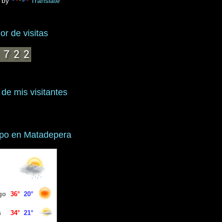
 by
Translate
r de visitas
 de mis visitantes
mpo en Matadepera