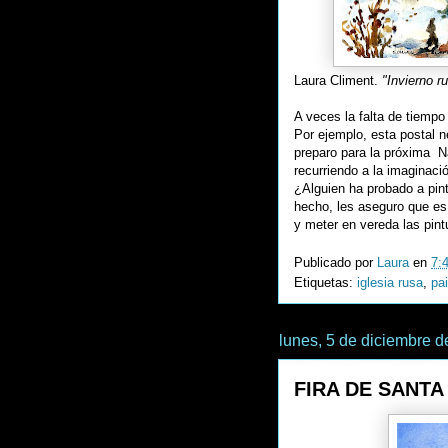
Laura Climent.
"Invierno r
A veces la falta de tiemp
Por ejemplo, esta postal n
preparo para la próxima N
recurriendo a la imaginaci
¿Alguien ha probado a pint
hecho, les aseguro que es 
y meter en vereda las pint
Publicado por
Laura
en
7:
Etiquetas:
iglesia rusa
,
pa
lunes, 5 de diciembre d
FIRA DE SANTA