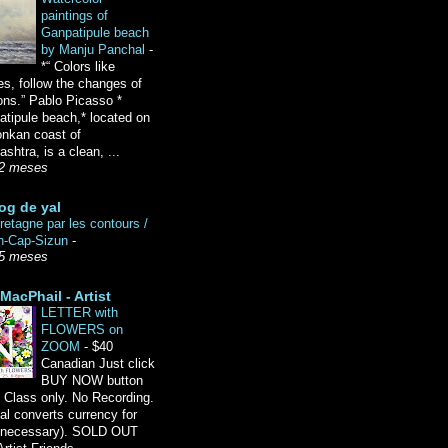
paintings of
Ganpatipule beach
by Manju Panchal
-
*“ Colors like
es, follow the changes of
ons.” Pablo Picasso *
tipule beach,* located on
onkan coast of
shtra, is a clean, ...
2 meses
og de yal
etagne par les contours /
n-Cap-Sizun
-
5 meses
MacPhail - Artist
LETTER with
FLOWERS on
ZOOM
-
$40
Canadian Just click
BUY NOW button
 Class only. No Recording.
l converts currency for
f necessary). SOLD OUT