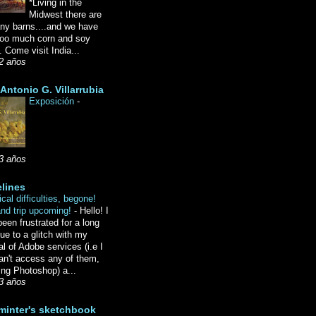
*Living in the
Midwest there are
ny barns....and we have
oo much corn and soy
 Come visit India...
2 años
Antonio G. Villarrubia
Exposición
-
3 años
lines
cal difficulties, begone!
and trip upcoming!
-
Hello! I
een frustrated for a long
ue to a glitch with my
l of Adobe services (i.e I
an't access any of them,
ing Photoshop) a...
3 años
minter's sketchbook