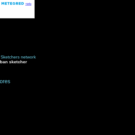
rban sketcher
ores