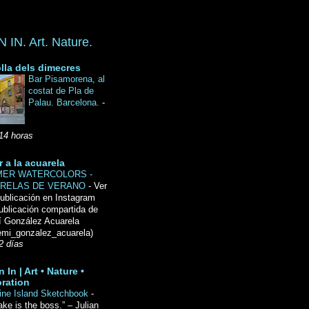
IN. Art. Nature.
lla dels dimecres
Bar Pisamorena, al
costat de Pla de
Palau. Barcelona.
-
14 horas
r a la acuarela
ER WATERCOLORS -
RELAS DE VERANO
-
Ver
ublicación en Instagram
ublicación compartida de
́ González Acuarela
mi_gonzalez_acuarela)
2 días
 In | Art • Nature •
ration
ine Island Sketchbook
-
ake is the boss.” – Julian