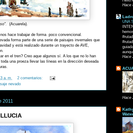
Hello 
Hace 
Ladr
UNA 
uso".
(Acuarela).
INTE
hemos
o nos hace trabajar de forma poco convencional.
#ruta
evada forma parte de una serie de paisajes invernales que
#rutad
avidad y está realizado durante un trayecto de AVE,
guiad
ón.
aunque
ar en el tren? Creo aque algunos sí. A los que no lo han
Hace 
toda una proeza llevar las líneas en la dirección deseada
uras.
ACUA
43 a. m.
2 comentarios:
isaje nevado
Hace 
e 2011
Kath
Wate
 LLUCIA