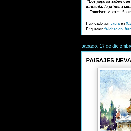
"Los pájaros saben que 
tormenta, la primera semi
Francisco Morales Sant
Publicado por
Laura
en
9:
Etiquetas:
felicitacion
,
fra
sábado, 17 de diciembr
PAISAJES NEV