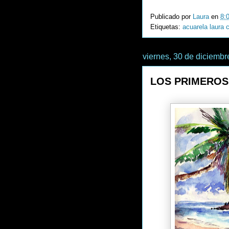
Publicado por
Laura
en
8:
Etiquetas:
acuarela laura 
viernes, 30 de diciembr
LOS PRIMEROS 