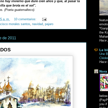
no hay invierno que dure cien años y que, al pasar la
lla que brota es el sol".
os.
(Poeta guatemalteco).
25 a. m.
10 comentarios:
featur
ncisco morales santos
,
navidad
,
pajaro
emoti
*Ganpa
the K
Mahara
e de 2011
Hace 
ADOS
Le bl
Une Br
Cléde
Hace 
Nora 
below.
(PayPa
you i