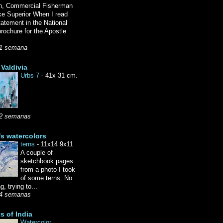
n, Commercial Fisherman
ke Superior When I read
tatement in the National
rochure for the Apostle
1 semana
Valdivia
Urbs 7
-
41x 31 cm.
2 semanas
's watercolors
terns
-
11x14 9x11
A couple of
sketchbook pages
from a photo I took
of some terns. No
g, trying to...
4 semanas
ts of India
Watercolor