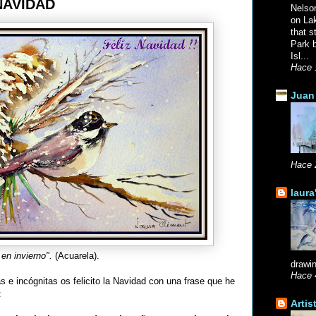
NAVIDAD
Nelso
on La
that s
Park b
Isl...
Hace 
Juan 
Hace 
laura
en invierno".
(Acuarela).
drawin
Hace 
s e incógnitas os felicito la Navidad con una frase que he
:
Artis