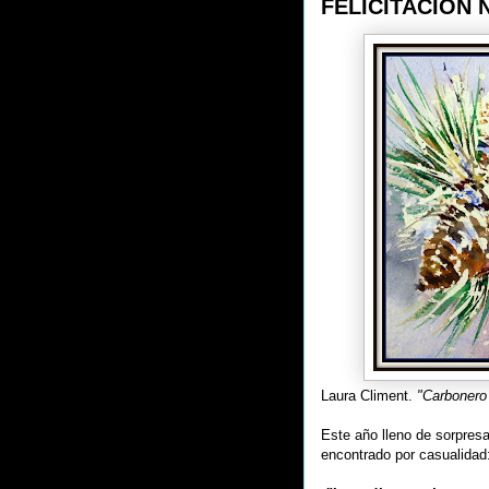
FELICITACION 
Laura Climent.
"Carbonero 
Este año lleno de sorpresa
encontrado por casualidad