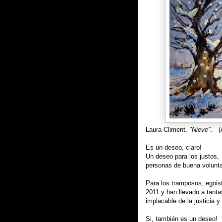
Laura Climent.
"Nieve".
(A
Es un deseo, claro!
Un deseo para los justos, 
personas de buena volunta
Para los tramposos, egoist
2011 y han llevado a tanta
implacable de la justicia y
Si, también es un deseo!