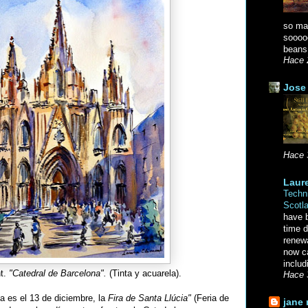
so ma
soooo
beans.
Hace 
Jose 
Hace 
Laure
Techni
Scotl
have b
time d
renewa
now c
includ
t.
"Catedral de Barcelona".
(Tinta y acuarela).
Hace 
a es el 13 de diciembre, la
Fira de Santa Llúcia"
(Feria de
jane 