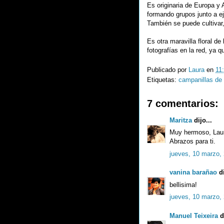
Es originaria de Europa y 
formando grupos junto a ej
También se puede cultivar
Es otra maravilla floral 
fotografías en la red, ya q
Publicado por
Laura
en
11
Etiquetas:
campanillas de 
7 comentarios:
Maritza
dijo...
Muy hermoso, Lau
Abrazos para ti.
jueves, 10 marzo,
vanina barañao
di
bellisima!
jueves, 10 marzo,
Manuel Teixeira
di