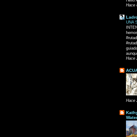
Hello 
Hace 
Ladr
UNA 
INTE
hemos
#ruta
#rutad
guiad
aunque
Hace 
ACUA
Hace 
Kath
Wate