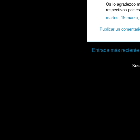
Os lo agradezco m
respectivos paises
martes, 15 marzo,
Publicar un comentari
Entrada más reciente
Susc