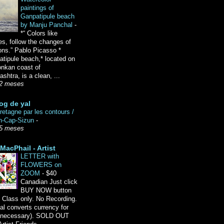
paintings of
Ganpatipule beach
by Manju Panchal
-
*“ Colors like
es, follow the changes of
ons.” Pablo Picasso *
tipule beach,* located on
onkan coast of
shtra, is a clean, ...
2 meses
og de yal
etagne par les contours /
n-Cap-Sizun
-
5 meses
MacPhail - Artist
LETTER with
FLOWERS on
ZOOM
-
$40
Canadian Just click
BUY NOW button
 Class only. No Recording.
l converts currency for
f necessary). SOLD OUT