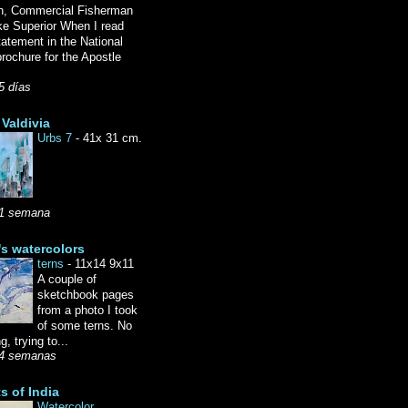
n, Commercial Fisherman
ke Superior When I read
tatement in the National
rochure for the Apostle
5 días
Valdivia
Urbs 7
-
41x 31 cm.
1 semana
's watercolors
terns
-
11x14 9x11
A couple of
sketchbook pages
from a photo I took
of some terns. No
g, trying to...
4 semanas
ts of India
Watercolor