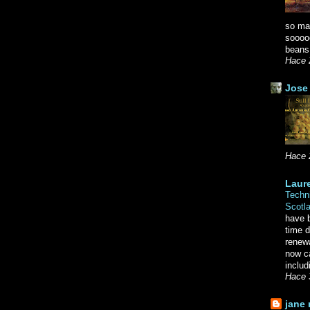
so ma
soooo
beans.
Hace 
Jose 
Hace 
Laure
Techni
Scotl
have b
time d
renewa
now c
includ
Hace 
jane 