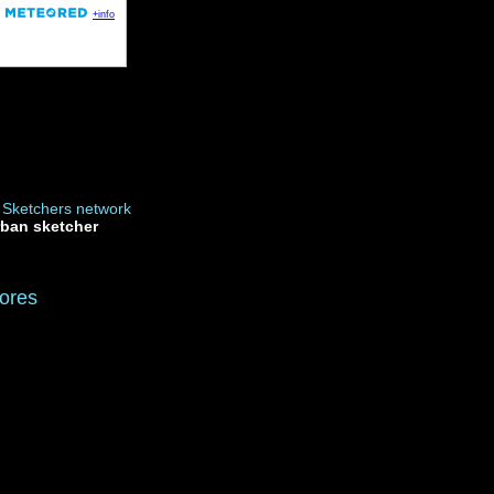
rban sketcher
ores