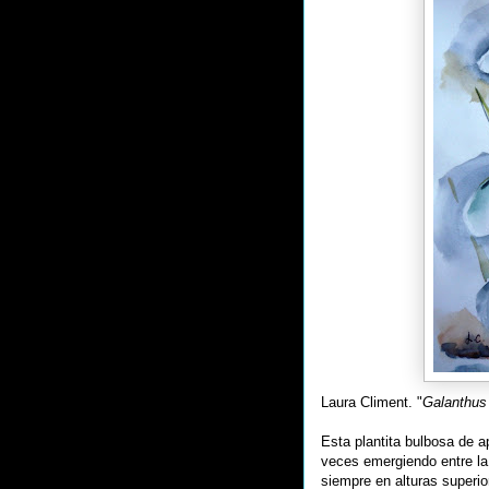
Laura Climent. "
Galanthus 
Esta plantita bulbosa de 
veces emergiendo entre la
siempre en alturas superio