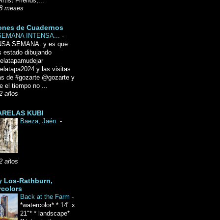
Artist Friends,...
8 meses
ones de Cuadernos
SEMANA INTENSA...
-
NSA SEMANA. y es que
 estado dibujando
delatapamudejar
elatapa2024 y las visitas
as de #gozarte @gozarte y
 el tiempo no ...
2 años
RELAS KUBI
Baeza, Jaén.
-
2 años
y Los-Rathburn,
rcolors
Back at the Farm
-
*watercolor* * 14" x
21"* * landscape*