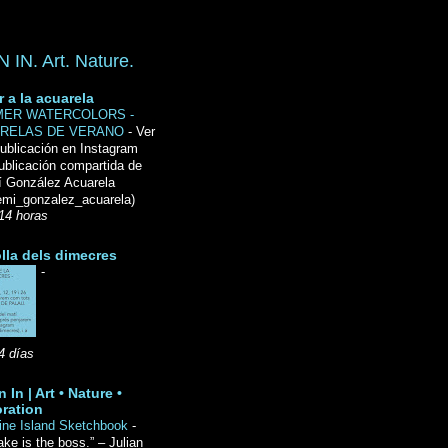
IN. Art. Nature.
r a la acuarela
ER WATERCOLORS -
RELAS DE VERANO
-
Ver
ublicación en Instagram
ublicación compartida de
́ González Acuarela
mi_gonzalez_acuarela)
14 horas
lla dels dimecres
-
4 días
 In | Art • Nature •
ration
ine Island Sketchbook
-
ake is the boss.” – Julian