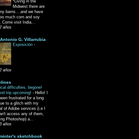
*Living in the
Midwest there are
ny barns....and we have
oo much corn and soy
 Come visit India...
2 años
Antonio G. Villarrubia
Exposición
-
2 años
lines
cal difficulties, begone!
and trip upcoming!
-
Hello! I
een frustrated for a long
ue to a glitch with my
l of Adobe services (i.e I
an't access any of them,
ing Photoshop) a...
3 años
minter's sketchbook