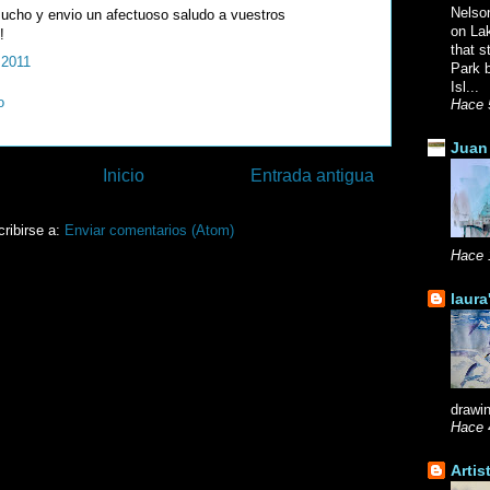
Nelso
ucho y envio un afectuoso saludo a vuestros
on La
!
that s
 2011
Park b
Isl...
o
Hace 
Juan 
Inicio
Entrada antigua
ribirse a:
Enviar comentarios (Atom)
Hace 
laura
drawin
Hace 
Artis