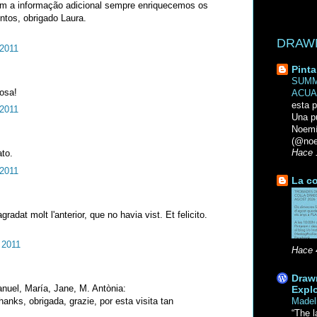
om a informação adicional sempre enriquecemos os
tos, obrigado Laura.
DRAWN 
 2011
Pinta
SUMM
osa!
ACUA
esta p
 2011
Una p
Noemi
(@noe
ato.
Hace 
 2011
La co
radat molt l'anterior, que no havia vist. Et felicito.
 2011
Hace 
Drawn
nuel, María, Jane, M. Antònia:
Explo
hanks, obrigada, grazie, por esta visita tan
Madel
“The l