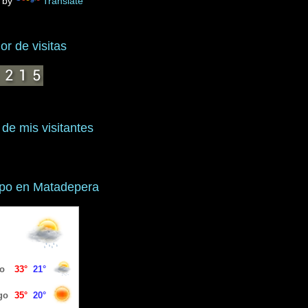
 by
Translate
r de visitas
 de mis visitantes
mpo en Matadepera