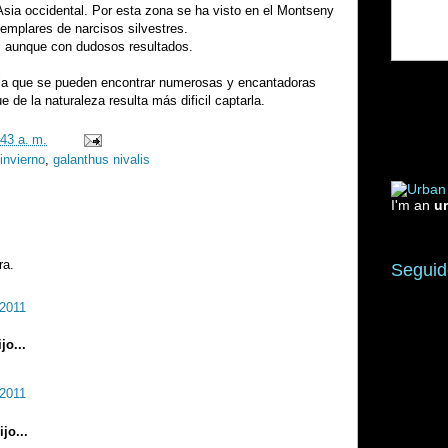
Asia occidental. Por esta zona se ha visto en el Montseny
emplares de narcisos silvestres.
, aunque con dudosos resultados.
de la que se pueden encontrar numerosas y encantadoras
ue de la naturaleza resulta más dificil captarla.
:43 a. m.
invierno
,
galanthus nivalis
I'm an
u
ra.
Seguid
 2011
jo...
 2011
jo...