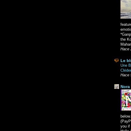
featur
emoti
*Ganpa
the K
Mahara
Hace 
Le bl
Une Br
Cléde
Hace 
Nora 
below.
(PayPa
you i