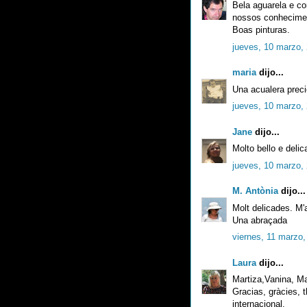
Bela aguarela e c
nossos conhecimen
Boas pinturas.
jueves, 10 marzo,
maria
dijo...
Una acualera preci
jueves, 10 marzo,
Jane
dijo...
Molto bello e delic
jueves, 10 marzo,
M. Antònia
dijo...
Molt delicades. M'ag
Una abraçada
viernes, 11 marzo,
Laura
dijo...
Martiza,Vanina, Ma
Gracias, gràcies, t
internacional.