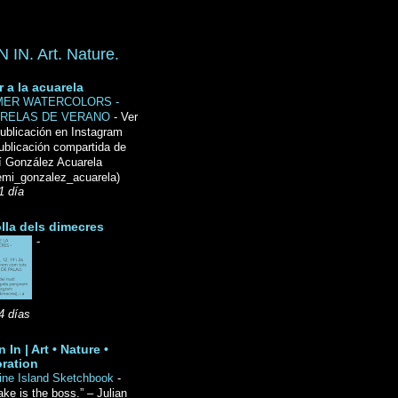
IN. Art. Nature.
r a la acuarela
ER WATERCOLORS -
RELAS DE VERANO
-
Ver
ublicación en Instagram
ublicación compartida de
́ González Acuarela
mi_gonzalez_acuarela)
1 día
lla dels dimecres
-
4 días
 In | Art • Nature •
ration
ine Island Sketchbook
-
ake is the boss.” – Julian