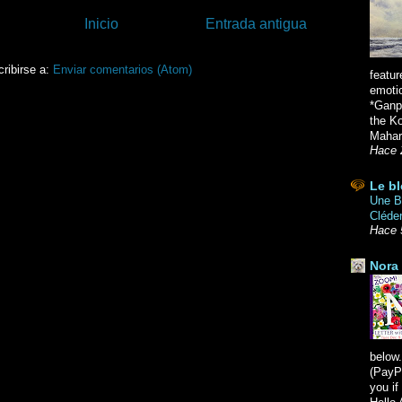
Inicio
Entrada antigua
ribirse a:
Enviar comentarios (Atom)
featur
emoti
*Ganpa
the K
Mahara
Hace 
Le bl
Une Br
Cléde
Hace 
Nora 
below.
(PayPa
you i