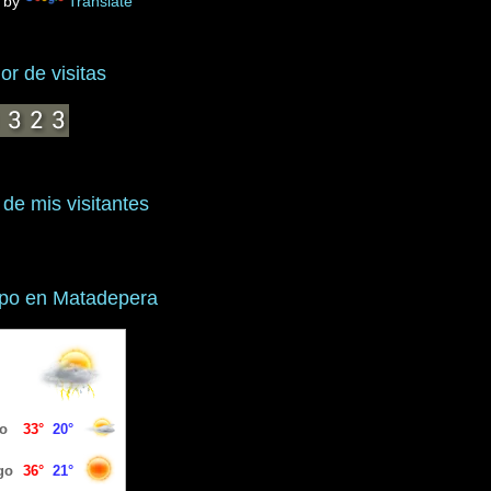
 by
Translate
r de visitas
 de mis visitantes
mpo en Matadepera