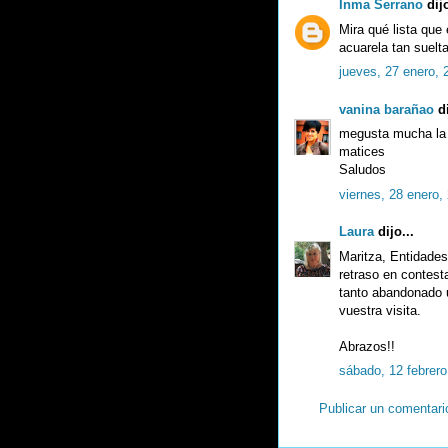
Inma Serrano
dijo
Mira qué lista qu
acuarela tan suelta
jueves, 27 enero, 
vanina barañao
di
megusta mucha la s
matices
Saludos
viernes, 28 enero,
Laura
dijo...
Maritza, Entidades
retraso en contest
tanto abandonado 
vuestra visita.
Abrazos!!
sábado, 12 febrero
Publicar un comentari