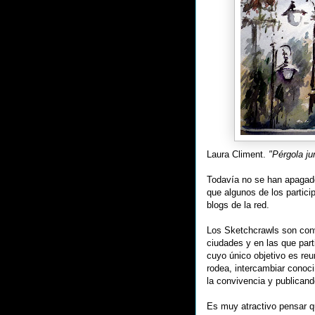
Laura Climent.
"Pérgola ju
Todavía no se han apagado
que algunos de los partici
blogs de la red.
Los Sketchcrawls son conv
ciudades y en las que parti
cuyo único objetivo es reu
rodea, intercambiar conoci
la convivencia y publicand
Es muy atractivo pensar q