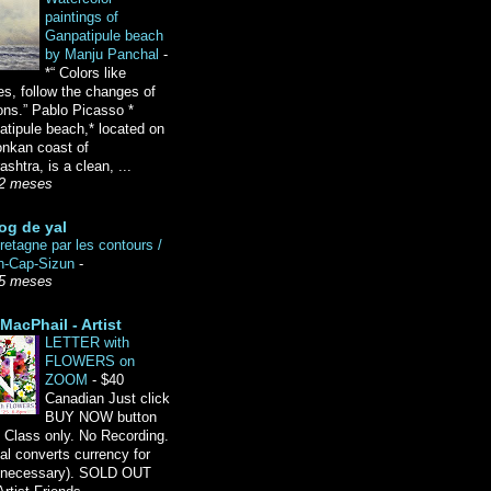
paintings of
Ganpatipule beach
by Manju Panchal
-
*“ Colors like
es, follow the changes of
ons.” Pablo Picasso *
tipule beach,* located on
onkan coast of
shtra, is a clean, ...
2 meses
og de yal
etagne par les contours /
n-Cap-Sizun
-
5 meses
MacPhail - Artist
LETTER with
FLOWERS on
ZOOM
-
$40
Canadian Just click
BUY NOW button
 Class only. No Recording.
l converts currency for
f necessary). SOLD OUT