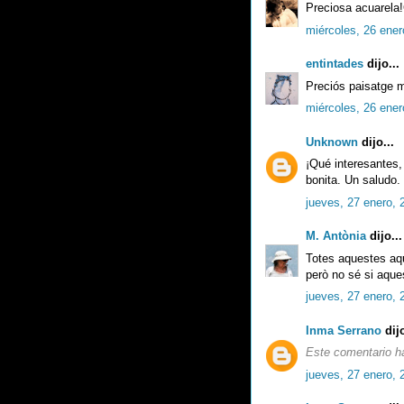
Preciosa acuarela
miércoles, 26 ener
entintades
dijo...
Preciós paisatge m
miércoles, 26 ener
Unknown
dijo...
¡Qué interesantes,
bonita. Un saludo.
jueves, 27 enero, 
M. Antònia
dijo...
Totes aquestes aqu
però no sé si aque
jueves, 27 enero, 
Inma Serrano
dijo
Este comentario ha
jueves, 27 enero, 