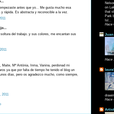
...
Nelso
on La
e empezaste antes que yo... Me gusta mucho esa
that s
 y rápida. Es abstracta y reconocible a la vez.
Park b
2011
Isl...
Hace 
jo...
oltura del trabajo..y sus colores, me encantan sus
Juan 
 2011
Hace 
, Maite, Mª Antònia, Inma, Vanina, perdonad mi
laura
aros ya que por falta de tiempo he tenido el blog un
unos días, pero os agradezco mucho, como siempre,
, 2011
drawin
Hace 
o
Artis