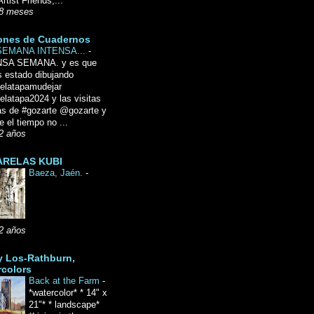
Artist Friends,...
8 meses
ones de Cuadernos
SEMANA INTENSA...
-
NSA SEMANA. y es que
 estado dibujando
delatapamudejar
elatapa2024 y las visitas
as de #gozarte @gozarte y
 el tiempo no ...
2 años
RELAS KUBI
Baeza, Jaén.
-
2 años
y Los-Rathburn,
rcolors
Back at the Farm
-
*watercolor* * 14" x
21"* * landscape*