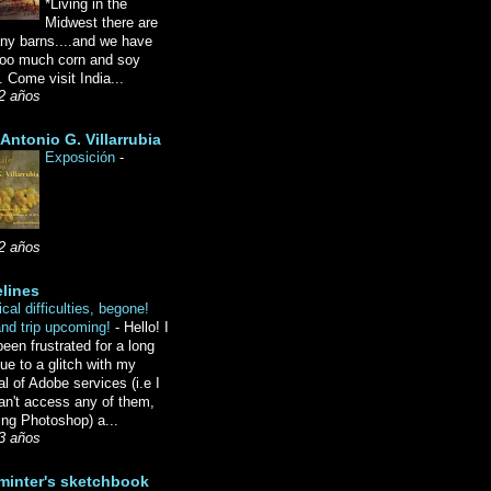
*Living in the
Midwest there are
ny barns....and we have
oo much corn and soy
 Come visit India...
2 años
Antonio G. Villarrubia
Exposición
-
2 años
lines
cal difficulties, begone!
and trip upcoming!
-
Hello! I
een frustrated for a long
ue to a glitch with my
l of Adobe services (i.e I
an't access any of them,
ing Photoshop) a...
3 años
minter's sketchbook