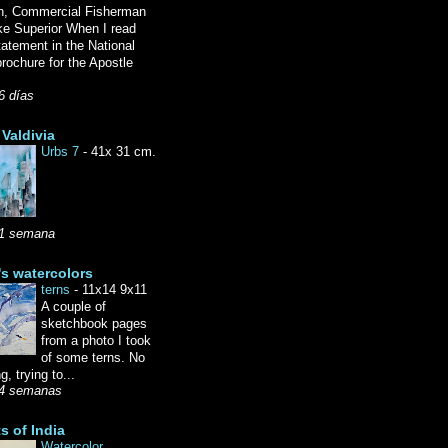
n, Commercial Fisherman
ke Superior When I read
tatement in the National
rochure for the Apostle
6 días
Valdivia
Urbs 7
-
41x 31 cm.
1 semana
's watercolors
terns
-
11x14 9x11
A couple of
sketchbook pages
from a photo I took
of some terns. No
g, trying to...
4 semanas
ts of India
Watercolor