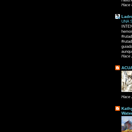
Hello 
Hace 
Ladr
UNA 
INTE
hemos
#ruta
#rutad
guiad
aunque
Hace 
ACUA
Hace 
Kath
Wate