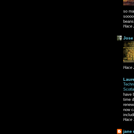
so ma
soooo
beans.
Hace 
Jose 
Hace 
Laure
Techni
Scotl
have b
time d
renewa
now c
includ
Hace 
jane 