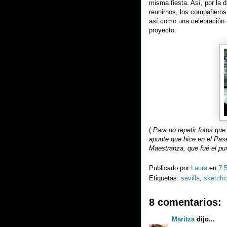
misma fiesta. Así, por la
reunirnos, los compañeros
así como una celebración
proyecto.
(
Para no repetir fotos que
apunte que hice en el Pase
Maestranza, que fué el pu
Publicado por
Laura
en
7:
Etiquetas:
sevilla
,
sketchc
8 comentarios:
Maritza
dijo...