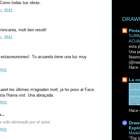
!Como todas tus obras.
o, 2011
DRAWN 
'encanta, molt ben resolt!
Pinta
SUMM
o, 2011
ACUA
esta p
Una p
 estasreuniones!. Tu acuarela tiene una luz muy
Noemi
(@noe
Hace 
2011
La co
arel·les últimes m'agraden molt, ja ho poso al Face,
sta l'havia vist. Una abraçada.
2011
Hace 
...
 sido eliminado por el autor.
Drawn
Explo
2011
Madel
“The l