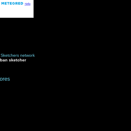
rban sketcher
ores