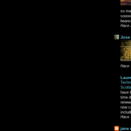
so ma
soooo
beans.
Hace 
Jose 
Hace 
Laure
Techni
Scotl
have b
time d
renewa
now c
includ
Hace 
jane 