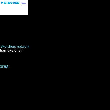
rban sketcher
ores