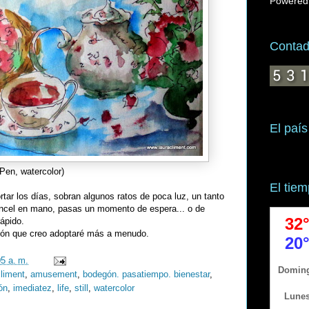
Powered
Contado
El país
Pen, watercolor)
El tie
ar los días, sobran algunos ratos de poca luz, un tanto
pincel en mano, pasas un momento de espera... o de
ápido.
ción que creo adoptaré más a menudo.
05 a. m.
climent
,
amusement
,
bodegón. pasatiempo. bienestar
,
ón
,
imediatez
,
life
,
still
,
watercolor