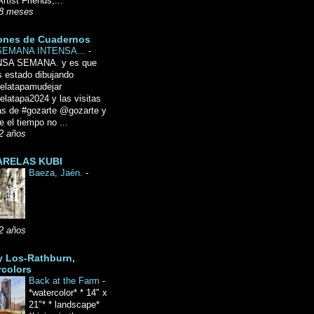
Artist Friends,...
8 meses
ones de Cuadernos
SEMANA INTENSA...
-
NSA SEMANA. y es que
 estado dibujando
delatapamudejar
elatapa2024 y las visitas
as de #gozarte @gozarte y
 el tiempo no ...
2 años
RELAS KUBI
Baeza, Jaén.
-
2 años
y Los-Rathburn,
rcolors
Back at the Farm
-
*watercolor* * 14" x
21"* * landscape*