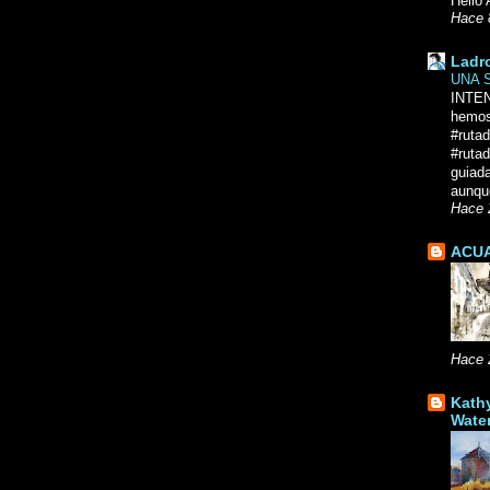
Hello 
Hace 
Ladr
UNA 
INTE
hemos
#ruta
#rutad
guiad
aunque
Hace 
ACUA
Hace 
Kath
Wate