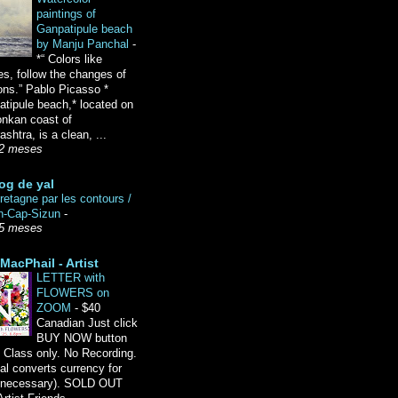
paintings of
Ganpatipule beach
by Manju Panchal
-
*“ Colors like
es, follow the changes of
ons.” Pablo Picasso *
tipule beach,* located on
onkan coast of
shtra, is a clean, ...
2 meses
og de yal
etagne par les contours /
n-Cap-Sizun
-
5 meses
MacPhail - Artist
LETTER with
FLOWERS on
ZOOM
-
$40
Canadian Just click
BUY NOW button
 Class only. No Recording.
l converts currency for
f necessary). SOLD OUT