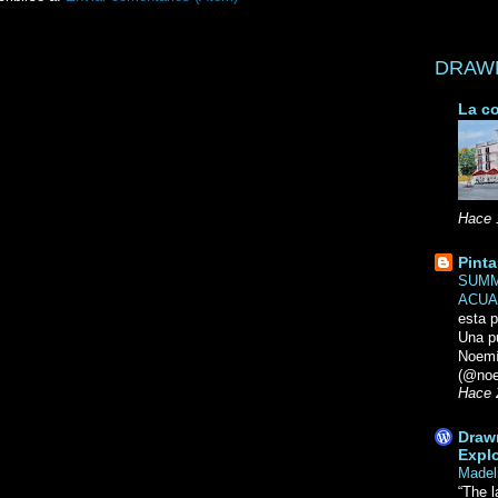
DRAWN 
La co
Hace 
Pinta
SUMM
ACUA
esta p
Una p
Noemi
(@noe
Hace 
Drawn
Explo
Madel
“The l