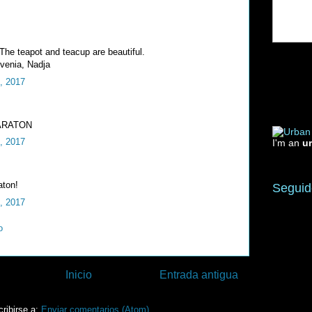
 The teapot and teacup are beautiful.
venia, Nadja
, 2017
PARATON
, 2017
I'm an
u
aton!
Seguid
, 2017
o
Inicio
Entrada antigua
ribirse a:
Enviar comentarios (Atom)