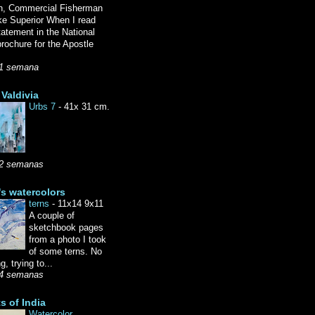
n, Commercial Fisherman
ke Superior When I read
tatement in the National
rochure for the Apostle
1 semana
Valdivia
Urbs 7
-
41x 31 cm.
2 semanas
's watercolors
terns
-
11x14 9x11
A couple of
sketchbook pages
from a photo I took
of some terns. No
g, trying to...
4 semanas
ts of India
Watercolor