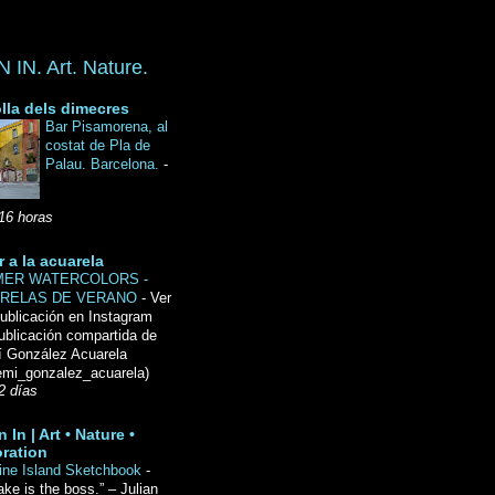
IN. Art. Nature.
lla dels dimecres
Bar Pisamorena, al
costat de Pla de
Palau. Barcelona.
-
16 horas
r a la acuarela
ER WATERCOLORS -
RELAS DE VERANO
-
Ver
ublicación en Instagram
ublicación compartida de
́ González Acuarela
mi_gonzalez_acuarela)
2 días
 In | Art • Nature •
ration
ine Island Sketchbook
-
ake is the boss.” – Julian