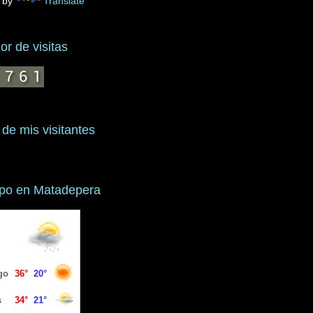
 by
Translate
r de visitas
 de mis visitantes
mpo en Matadepera