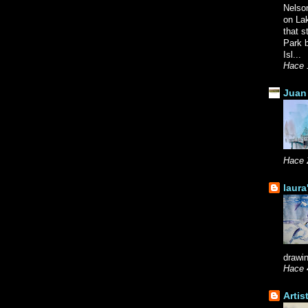
Nelso
on La
that s
Park b
Isl...
Hace 
Juan 
Hace 
laura
drawin
Hace 
Artis