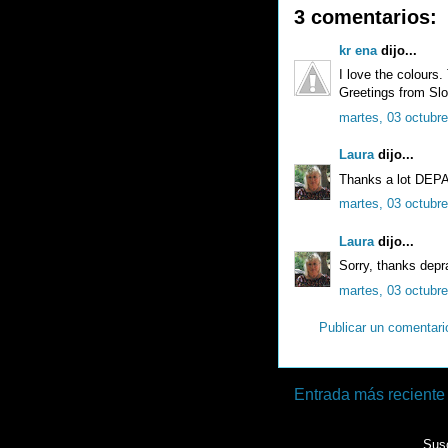
3 comentarios:
kr ena
dijo...
I love the colours.
Greetings from Slo
martes, 03 octubre
Laura
dijo...
Thanks a lot DE
martes, 03 octubre
Laura
dijo...
Sorry, thanks depr
martes, 03 octubre
Publicar un comentari
Entrada más reciente
Susc