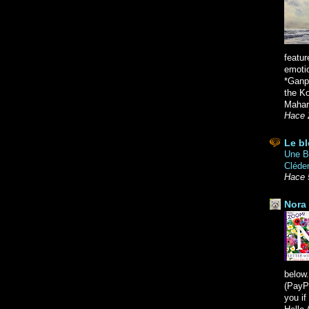
featur
emoti
*Ganpa
the K
Mahara
Hace 
Le bl
Une Br
Cléde
Hace 
Nora 
below.
(PayPa
you i