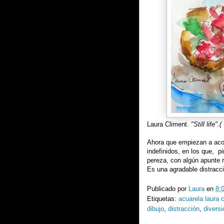
Laura Climent.
"Still life".(
Ahora que empiezan a acort
indefinidos, en los que, 
pereza, con algún apunte r
Es una agradable distrac
Publicado por
Laura
en
8:
Etiquetas:
acuarela laura 
dibujo
,
distracción
,
diversi