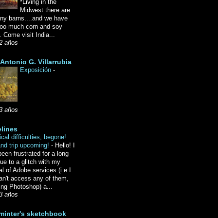
*Living in the
Midwest there are
ny barns....and we have
oo much corn and soy
 Come visit India...
2 años
Antonio G. Villarrubia
Exposición
-
3 años
lines
cal difficulties, begone!
and trip upcoming!
-
Hello! I
een frustrated for a long
ue to a glitch with my
l of Adobe services (i.e I
an't access any of them,
ing Photoshop) a...
3 años
minter's sketchbook