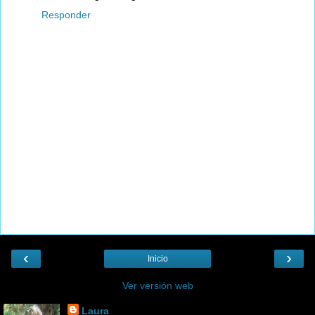
Responder
‹
›
Inicio
Ver versión web
Laura