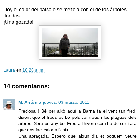
Hoy el color del paisaje se mezcla con el de los árboles
floridos.
¡Una gozada!
Laura
en
10:26 a. m.
14 comentarios:
M. Antònia
jueves, 03 marzo, 2011
Preciosa ! Bé per això aquí a Barna fa el vent tan fred,
diuent que el freds és bo pels conrreus i les plagues dels
arbres. Serà un any bo. Fred a l'hivern com ha de ser i ara
que ens faci calor a l'estiu...
Una abraçada. Espero que algun dia et poguem veure