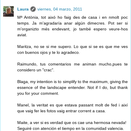
Laura
viernes, 04 marzo, 2011
Mª Antònia, tot aixó ho faig des de casa i en nmolt poc
temps. Ja m'agradaría anar algún dimecres. Pot ser si
m'organizto més endevant, jo també espero veure-hos
aviat.
Maritza, no se si me supero. Lo que si se es que me ves
con buenos ojos y te lo agradeco.
Raimundo, tus comentarios me animan mucho,pues te
considero un "crac".
Blaga, my intention is to simplify to the maximum, giving the
essence of the landscape entender. Not if I do, but thank
you for your comment.
Manel, la veritat es que estava passant molt de fed i així
que vaig fer les fotos vaig entrar corrent a casa.
Maite, a ver si es verdad que os cae una hermosa nevada!
Seguiré con atención el tiempo en la comunidad valencia.