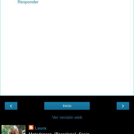
Responder
‹
›
Inicio
Ver versión web
Laura
Matadepera, (Barcelona), Spain