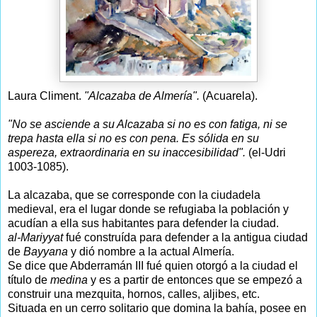
Laura Climent.
"Alcazaba de Almería".
(Acuarela).
"No se asciende a su Alcazaba si no es con fatiga, ni se
trepa hasta ella si no es con pena. Es sólida en su
aspereza, extraordinaria en su inaccesibilidad".
(el-Udri
1003-1085).
La alcazaba, que se corresponde con la ciudadela
medieval, era el lugar donde se refugiaba la población y
acudían a ella sus habitantes para defender la ciudad.
al-Mariyyat
fué construída para defender a la antigua ciudad
de
Bayyana
y dió nombre a la actual Almería.
Se dice que Abderramán III fué quien otorgó a la ciudad el
título de
medina
y es a partir de entonces que se empezó a
construir una mezquita, hornos, calles, aljibes, etc.
Situada en un cerro solitario que domina la bahía, posee en