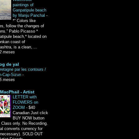
paintings of
Ganpatipule beach
by Manju Panchal
-
*“ Colors like
es, follow the changes of
ons.” Pablo Picasso *
tipule beach,* located on
onkan coast of
shtra, is a clean, ...
2 meses
og de yal
etagne par les contours /
n-Cap-Sizun
-
5 meses
MacPhail - Artist
LETTER with
FLOWERS on
ZOOM
-
$40
Canadian Just click
BUY NOW button
 Class only. No Recording.
l converts currency for
f necessary). SOLD OUT