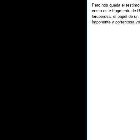
Pero nos queda el testimo
como este fragmento de Rig
Gruberova, el papel de un 
imponente y portentosa vo