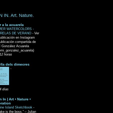
IN. Art. Nature.
r a la acuarela
ER WATERCOLORS -
RELAS DE VERANO
-
Ver
ublicación en Instagram
ublicación compartida de
́ González Acuarela
mi_gonzalez_acuarela)
12 horas
lla dels dimecres
-
4 días
 In | Art • Nature •
ration
ine Island Sketchbook
-
ake is the boss.” – Julian