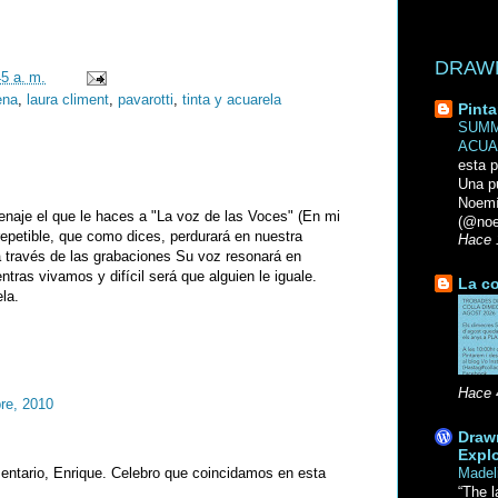
DRAWN 
45 a. m.
ena
,
laura climent
,
pavarotti
,
tinta y acuarela
Pinta
SUMM
ACUA
esta p
Una p
Noemi
naje el que le haces a "La voz de las Voces" (En mi
(@noe
rrepetible, que como dices, perdurará en nuestra
Hace 
 través de las grabaciones Su voz resonará en
tras vivamos y difícil será que alguien le iguale.
La co
la.
Hace 
re, 2010
Drawn
Explo
entario, Enrique. Celebro que coincidamos en esta
Madel
“The l