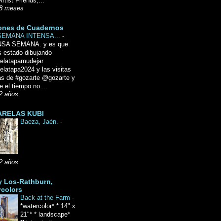
Artist Friends,...
8 meses
ones de Cuadernos
SEMANA INTENSA...
-
NSA SEMANA. y es que
 estado dibujando
delatapamudejar
elatapa2024 y las visitas
as de #gozarte @gozarte y
 el tiempo no ...
2 años
RELAS KUBI
Baeza, Jaén.
-
2 años
y Los-Rathburn,
rcolors
Back at the Farm
-
*watercolor* * 14" x
21"* * landscape*