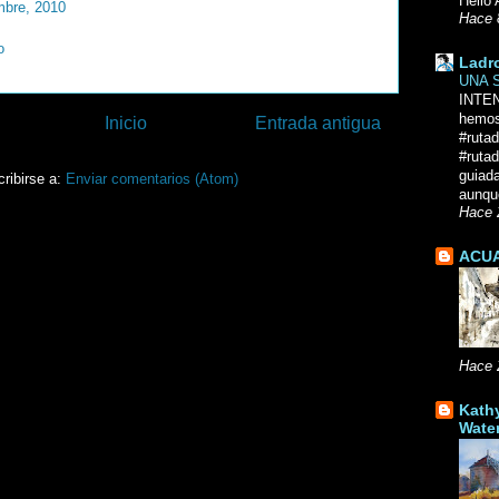
Hello 
mbre, 2010
Hace 
o
Ladr
UNA 
INTE
hemos
Inicio
Entrada antigua
#ruta
#rutad
guiad
ribirse a:
Enviar comentarios (Atom)
aunque
Hace 
ACUA
Hace 
Kath
Wate