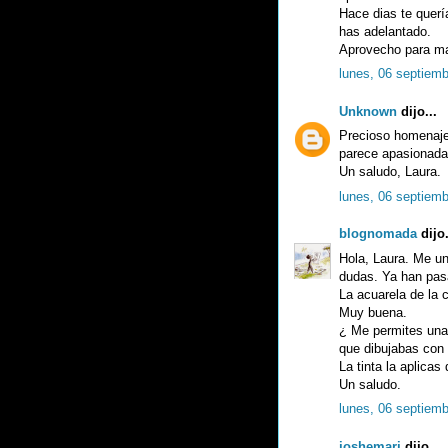
Hace dias te querí
has adelantado.
Aprovecho para ma
lunes, 06 septiemb
Unknown
dijo...
Precioso homenaje.
parece apasionada
Un saludo, Laura.
lunes, 06 septiemb
blognomada
dijo.
Hola, Laura. Me un
dudas. Ya han pas
La acuarela de la
Muy buena.
¿ Me permites una 
que dibujabas con 
La tinta la aplica
Un saludo.
lunes, 06 septiemb
joshemari
dijo...