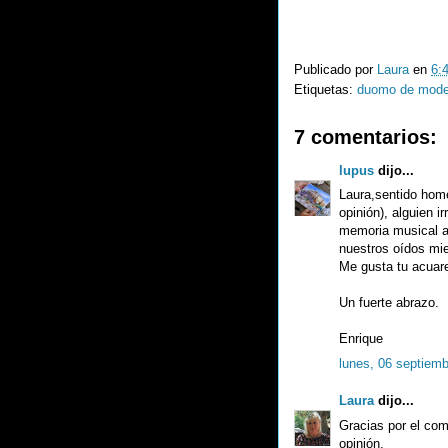
Publicado por
Laura
en
6:
Etiquetas:
duomo de mod
7 comentarios:
lupus
dijo...
Laura,sentido home
opinión), alguien i
memoria musical a
nuestros oídos mien
Me gusta tu acuare
Un fuerte abrazo.
Enrique
lunes, 06 septiemb
Laura
dijo...
Gracias por el com
opinión.