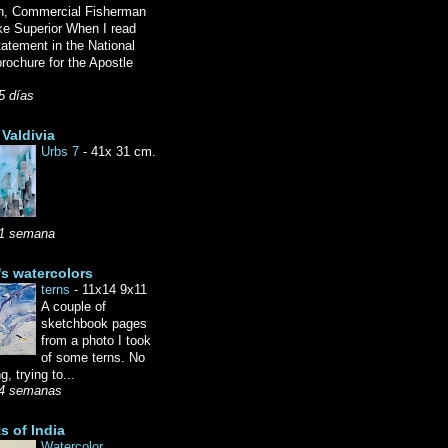
n, Commercial Fisherman
ke Superior When I read
tatement in the National
rochure for the Apostle
5 días
Valdivia
Urbs 7
-
41x 31 cm.
1 semana
's watercolors
terns
-
11x14 9x11
A couple of
sketchbook pages
from a photo I took
of some terns. No
g, trying to...
4 semanas
ts of India
Watercolor