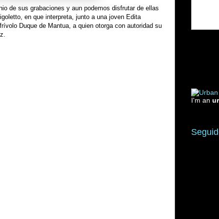
nio de sus grabaciones y aun podemos disfrutar de ellas
oletto, en que interpreta, junto a una joven Edita
frívolo Duque de Mantua, a quien otorga con autoridad su
z.
I'm an
u
Seguid