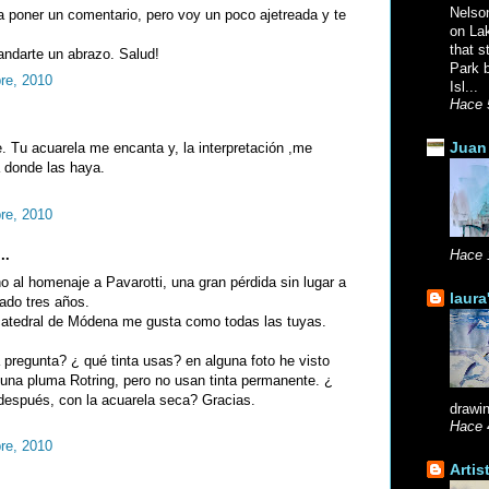
Nelso
a poner un comentario, pero voy un poco ajetreada y te
on La
that s
ndarte un abrazo. Salud!
Park b
re, 2010
Isl...
Hace 
Juan 
 Tu acuarela me encanta y, la interpretación ,me
 donde las haya.
re, 2010
..
Hace 
o al homenaje a Pavarotti, una gran pérdida sin lugar a
laura
ado tres años.
 catedral de Módena me gusta como todas las tuyas.
pregunta? ¿ qué tinta usas? en alguna foto he visto
una pluma Rotring, pero no usan tinta permanente. ¿
s después, con la acuarela seca? Gracias.
drawin
Hace 
re, 2010
Artis