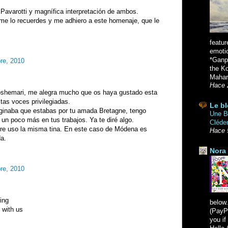
Pavarotti y magnífica interpretación de ambos.
me lo recuerdes y me adhiero a este homenaje, que le
featur
emoti
*Ganpa
re, 2010
the K
Mahara
Hace 
shemari, me alegra mucho que os haya gustado esta
stas voces privilegiadas.
Le bl
ginaba que estabas por tu amada Bretagne, tengo
Une Br
un poco más en tus trabajos. Ya te diré algo.
Cléde
e uso la misma tina. En este caso de Módena es
Hace 
da.
Nora 
re, 2010
ing
below.
 with us
(PayPa
you i