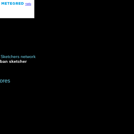
rban sketcher
ores