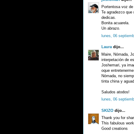
Portentosa voz de 
Te agradezco que 
dedicas.
Bonita acuarela.
Un abrazo.
lunes, 06 septiemb
Laura
dijo...
Maire, Nómada, Jo
interpetación de e
Joshemari, ya ima
oque entretenerme 
Nómada, no siempr
tinta china y agua
Saludos atodos!
lunes, 06 septiemb
SKIZO
dijo...
Thank you for shar
This fabulous work
Good creations