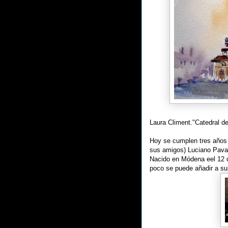
Laura Climent."Catedral de
Hoy se cumplen tres años 
sus amigos) Luciano Pavar
Nacido en Módena eel 12 d
poco se puede añadir a su 