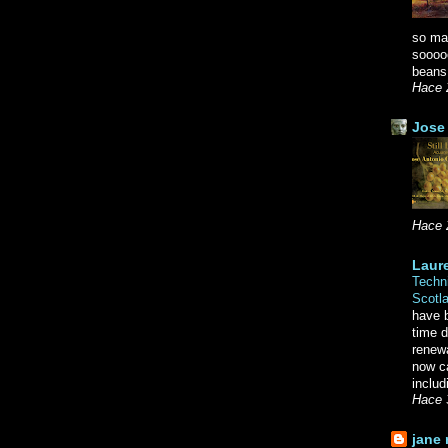
so ma
soooo
beans.
Hace 
Jose 
Hace 
Laure
Techni
Scotl
have b
time d
renewa
now c
includ
Hace 
jane 