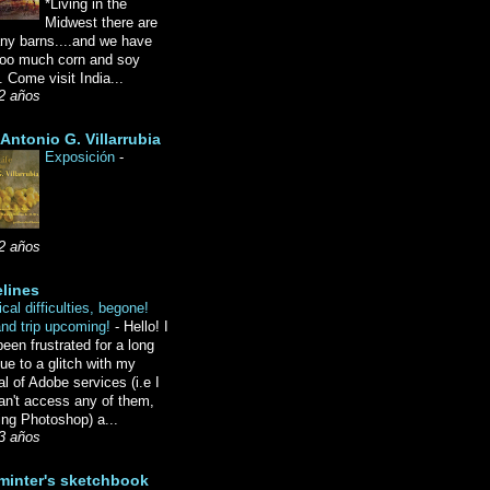
*Living in the
Midwest there are
ny barns....and we have
oo much corn and soy
 Come visit India...
2 años
Antonio G. Villarrubia
Exposición
-
2 años
lines
cal difficulties, begone!
and trip upcoming!
-
Hello! I
een frustrated for a long
ue to a glitch with my
l of Adobe services (i.e I
an't access any of them,
ing Photoshop) a...
3 años
minter's sketchbook