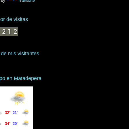
 by
Translate
r de visitas
 de mis visitantes
mpo en Matadepera