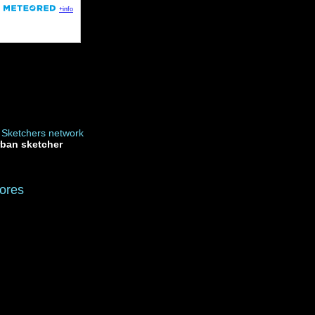
rban sketcher
ores