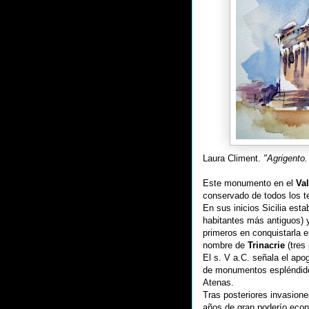
Laura Climent.
"Agrigento.
Este monumento en el
Val
conservado de todos los te
En sus inicios Sicilia est
habitantes más antiguos) 
primeros en conquistarla en
nombre de
Trinacrie
(tres 
El s. V a.C. señala el apo
de monumentos espléndidos,
Atenas.
Tras posteriores invasione
años de gran poderío econó