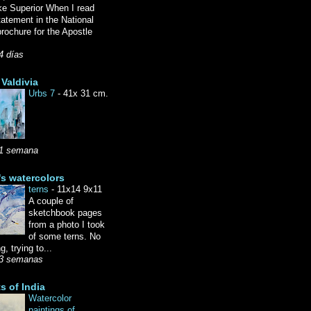
ke Superior When I read
tatement in the National
rochure for the Apostle
4 días
Valdivia
Urbs 7
-
41x 31 cm.
1 semana
's watercolors
terns
-
11x14 9x11
A couple of
sketchbook pages
from a photo I took
of some terns. No
g, trying to...
3 semanas
ts of India
Watercolor
paintings of