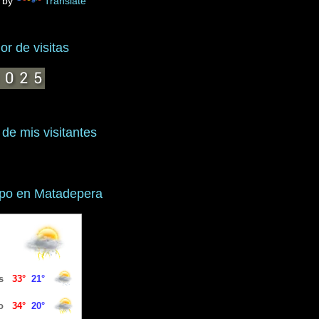
 by
Translate
r de visitas
 de mis visitantes
mpo en Matadepera