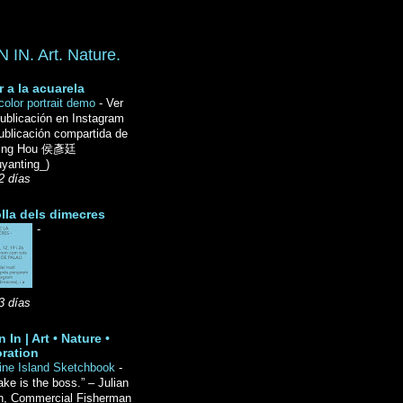
IN. Art. Nature.
r a la acuarela
color portrait demo
-
Ver
ublicación en Instagram
ublicación compartida de
Ting Hou 侯彥廷
yanting_)
2 días
lla dels dimecres
-
3 días
 In | Art • Nature •
ration
ine Island Sketchbook
-
ake is the boss.” – Julian
n, Commercial Fisherman