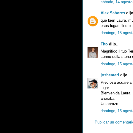
sábado, 14 agosto
Alex Sahores
dijo
que bien Laura, muy
esos lugarcillos bl
domingo, 15 agost
Tito
dijo...
Magnifico il tuo T
cenno sulla storia 
domingo, 15 agost
joshemari
dijo...
Preciosa acuarela 
lugar.
Bienvenida Laura. 
añoraba.
Un abrazo.
domingo, 15 agost
Publicar un comentari