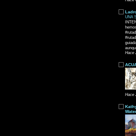
Hace 
Ladr
UNA 
INTE
hemos
#ruta
#rutad
guiad
aunque
Hace 
ACUA
Hace 
Kath
Wate