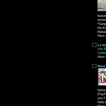
featur
emoti
*Ganpa
the K
Mahara
Hace 
Le bl
Une Br
Cléde
Hace 
Nora 
below.
(PayPa
you i
Hello 