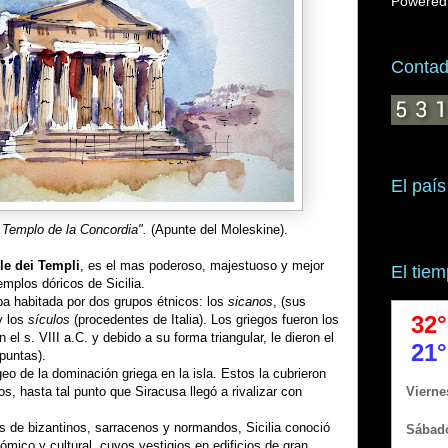
Powered
Contado
El país
 Templo de la Concordia".
(Apunte del Moleskine).
le dei Templi
, es el mas poderoso, majestuoso y mejor
El tie
mplos dóricos de Sicilia.
aba habitada por dos grupos étnicos: los
sicanos
, (sus
y los
sículos
(procedentes de Italia). Los griegos fueron los
 el s. VIII a.C. y debido a su forma triangular, le dieron el
puntas).
geo de la dominación griega en la isla. Estos la cubrieron
 hasta tal punto que Siracusa llegó a rivalizar con
s de bizantinos, sarracenos y normandos, Sicilia conoció
mico y cultural, cuyos vestigios en edificios de gran