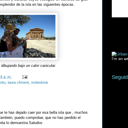
esplendor de la isla en las siguientes épocas.
I'm an
u
dibujando bajo un calor canicular.
Seguid
14 a. m.
ento
,
laura climent
,
moleskine
ue te has dejado caer por esa bella isla que , muchos
También, puedo comprobar, que no has perdido el
rela lo demuestra.Saludos.