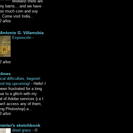
Midwest there are
ny barns....and we have
oo much corn and soy
 Come visit India...
2 años
Antonio G. Villarrubia
Exposición
-
2 años
lines
cal difficulties, begone!
and trip upcoming!
-
Hello! I
een frustrated for a long
ue to a glitch with my
l of Adobe services (i.e I
an't access any of them,
ing Photoshop) a...
3 años
minter's sketchbook
dried grass
-
©