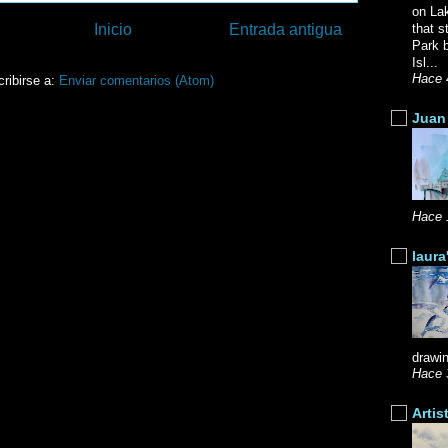
on La
Inicio
Entrada antigua
that s
Park b
Isl...
Hace 
ribirse a:
Enviar comentarios (Atom)
Juan 
Hace 
laura
drawin
Hace 
Artis