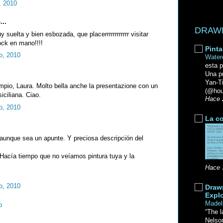
, 2010
...
DRAWN 
 suelta y bien esbozada, que placerrrrrrrrrrrr visitar
ock en mano!!!!
Pinta
o, 2010
Water
esta p
Una p
Yan-
empio, Laura. Molto bella anche la presentazione con un
(@hou
siciliana. Ciao.
Hace 
o, 2010
La co
aunque sea un apunte. Y preciosa descripción del
Hacía tiempo que no veíamos pintura tuya y la
Hace 
o, 2010
Drawn
Explo
Madel
o
“The l
Nelso