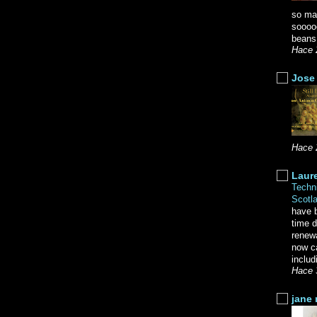
so ma
soooo
beans.
Hace 
Jose 
Hace 
Laure
Techni
Scotl
have b
time d
renewa
now c
includ
Hace 
jane 