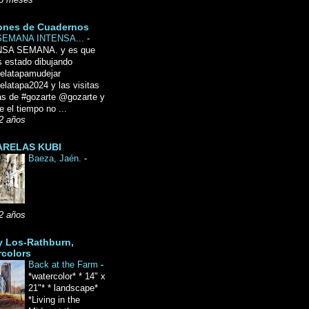
8 meses
ones de Cuadernos
SEMANA INTENSA...
-
NSA SEMANA. y es que
 estado dibujando
delatapamudejar
elatapa2024 y las visitas
as de #gozarte @gozarte y
 el tiempo no ...
2 años
RELAS KUBI
Baeza, Jaén.
-
2 años
y Los-Rathburn,
rcolors
Back at the Farm
-
*watercolor* * 14" x
21"* * landscape*
*Living in the