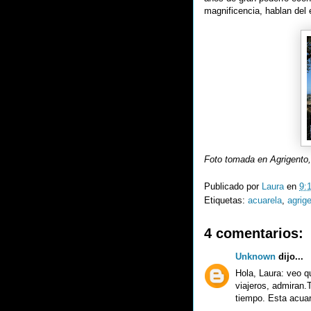
magnificencia, hablan del 
Foto tomada en Agrigento, 
Publicado por
Laura
en
9:
Etiquetas:
acuarela
,
agrig
4 comentarios:
Unknown
dijo...
Hola, Laura: veo q
viajeros, admiran.
tiempo. Esta acua