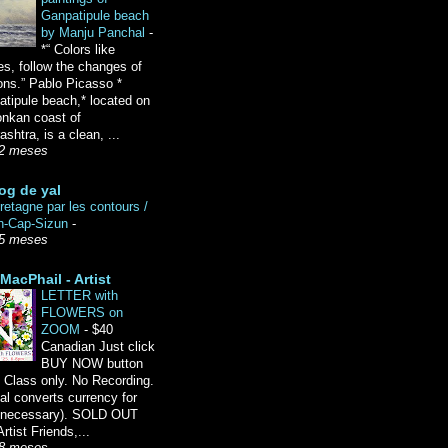
Ganpatipule beach
by Manju Panchal
-
*“ Colors like
es, follow the changes of
ons.” Pablo Picasso *
tipule beach,* located on
onkan coast of
shtra, is a clean, ...
2 meses
og de yal
etagne par les contours /
n-Cap-Sizun
-
5 meses
MacPhail - Artist
LETTER with
FLOWERS on
ZOOM
-
$40
Canadian Just click
BUY NOW button
 Class only. No Recording.
l converts currency for
f necessary). SOLD OUT
Artist Friends,...