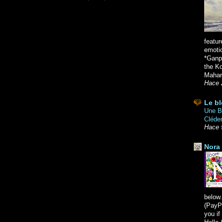
featur
emoti
*Ganpa
the K
Mahara
Hace 
Le bl
Une Br
Cléde
Hace 
Nora 
below.
(PayPa
you i