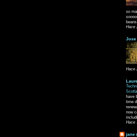
so ma
soooo
beans.
Hace 
Jose 
Hace 
Laure
Techni
Scotl
have b
time d
renewa
now c
includ
Hace 
jane 