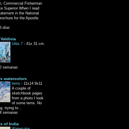
n, Commercial Fisherman
ke Superior When I read
tatement in the National
rochure for the Apostle
6 días
Valdivia
Urbs 7
-
41x 31 cm.
2 semanas
's watercolors
terns
-
11x14 9x11
A couple of
sketchbook pages
from a photo I took
of some terns. No
g, trying to...
4 semanas
ts of India
Watercolor