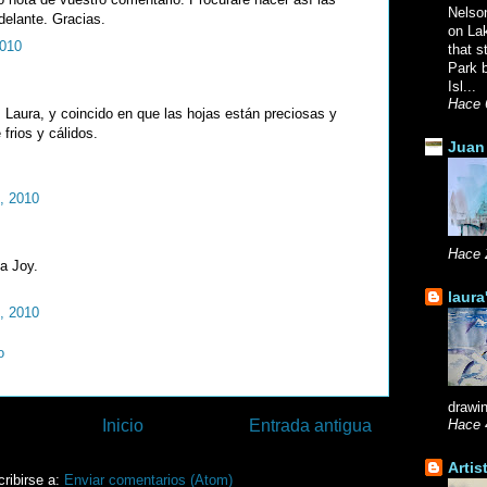
Nelso
delante. Gracias.
on La
2010
that s
Park b
Isl...
Hace 
, Laura, y coincido en que las hojas están preciosas y
frios y cálidos.
Juan 
o, 2010
Hace 
ta Joy.
laura
o, 2010
o
drawin
Inicio
Entrada antigua
Hace 
Artis
ribirse a:
Enviar comentarios (Atom)