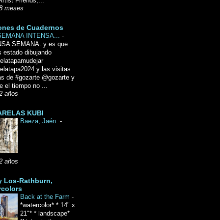
Artist Friends,...
8 meses
ones de Cuadernos
SEMANA INTENSA...
-
NSA SEMANA. y es que
 estado dibujando
delatapamudejar
elatapa2024 y las visitas
as de #gozarte @gozarte y
 el tiempo no ...
2 años
RELAS KUBI
Baeza, Jaén.
-
2 años
y Los-Rathburn,
rcolors
Back at the Farm
-
*watercolor* * 14" x
21"* * landscape*