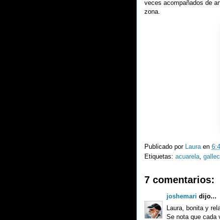
veces acompañados de ans
zona.
Publicado por
Laura
en
6:
Etiquetas:
acuarela
,
galle
7 comentarios:
joshemari
dijo...
Laura, bonita y rel
Se nota que cada v