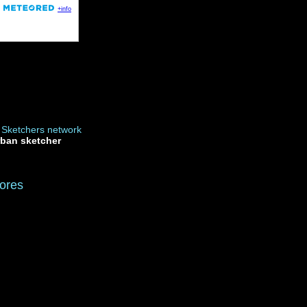
rban sketcher
ores