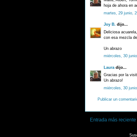
hoja de ahora en a
martes, 29 junio, 
Joy B.
dijo...
Deliciosa acuarela
con esa mezcla de 
Un abrazo
miércoles, 30 juni
Laura
dijo...
Gracias por la visi
Un abrazo!
miércoles, 30 juni
Publicar un comentari
Entrada más reciente
Susc