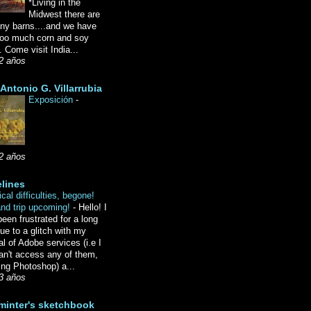
*Living in the
Midwest there are
ny barns....and we have
oo much corn and soy
 Come visit India...
2 años
Antonio G. Villarrubia
Exposición
-
2 años
lines
cal difficulties, begone!
and trip upcoming!
-
Hello! I
een frustrated for a long
ue to a glitch with my
l of Adobe services (i.e I
an't access any of them,
ing Photoshop) a...
3 años
minter's sketchbook