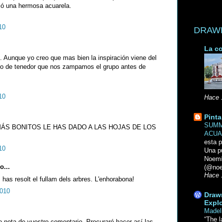
ió una hermosa acuarela.
10
DRAWN 
La co
 Aunque yo creo que mas bien la inspiración viene del
o de tenedor que nos zampamos el grupo antes de
10
Hace 
Pinta
SUMM
ÁS BONITOS LE HAS DADO A LAS HOJAS DE LOS
ACUA
esta p
10
Una p
Noemi
o...
(@noe
Hace 
has resolt el fullam dels arbres. L'enhorabona!
2010
Drawn
Explo
Madel
“The l
o nota de vuestro comentario. Procuraré hacer así las