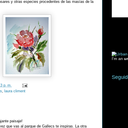
ares y otras especies procedentes de las masías de la
I'm an
u
Seguid
43 p. m.
cs
,
laura climent
ajante paisaje!
ez que vas al parque de Gallecs te inspiras. La otra