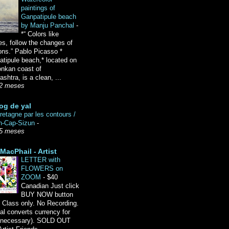
paintings of
Ganpatipule beach
by Manju Panchal
-
*“ Colors like
es, follow the changes of
ons.” Pablo Picasso *
tipule beach,* located on
onkan coast of
shtra, is a clean, ...
2 meses
og de yal
etagne par les contours /
n-Cap-Sizun
-
5 meses
MacPhail - Artist
LETTER with
FLOWERS on
ZOOM
-
$40
Canadian Just click
BUY NOW button
 Class only. No Recording.
l converts currency for
f necessary). SOLD OUT