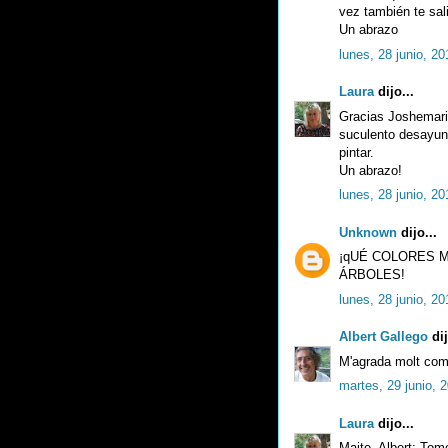
vez también te sal
Un abrazo
lunes, 28 junio, 20
Laura
dijo...
Gracias Joshemari.
suculento desayun
pintar.
Un abrazo!
lunes, 28 junio, 20
Unknown
dijo...
¡qUÉ COLORES M
ÁRBOLES!
lunes, 28 junio, 20
Albert Gallego
dij
M'agrada molt com 
martes, 29 junio, 
Laura
dijo...
Maite, Albert; Tom