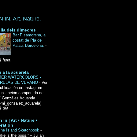
IN. Art. Nature.
lla dels dimecres
Bar Pisamorena, al
costat de Pla de
Palau. Barcelona.
-
1 hora
r a la acuarela
ER WATERCOLORS -
RELAS DE VERANO
-
Ver
ublicación en Instagram
ublicación compartida de
́ González Acuarela
mi_gonzalez_acuarela)
1 día
 In | Art • Nature •
ration
ine Island Sketchbook
-
ake is the boss.” – Julian