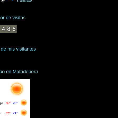
 by
Translate
r de visitas
 de mis visitantes
mpo en Matadepera