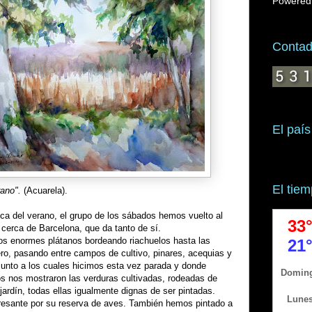
Powered
Contado
El país
El tie
ano".
(Acuarela).
rica del verano, el grupo de los sábados hemos vuelto al
cerca de Barcelona, que da tanto de sí.
los enormes plátanos bordeando riachuelos hasta las
ro, pasando entre campos de cultivo, pinares, acequias y
junto a los cuales hicimos esta vez parada y donde
s nos mostraron las verduras cultivadas, rodeadas de
 jardín, todas ellas igualmente dignas de ser pintadas.
resante por su reserva de aves. También hemos pintado a