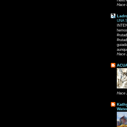
Hello 
Hace 
Ladr
UNA 
INTE
hemos
#ruta
#rutad
guiad
aunque
Hace 
ACUA
Hace 
Kath
Wate