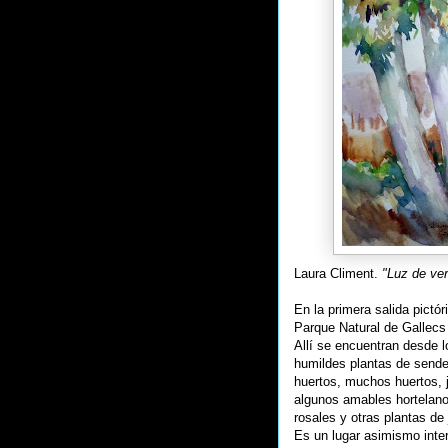
Laura Climent.
"Luz de ver
En la primera salida pictó
Parque Natural de Gallecs 
Allí se encuentran desde 
humildes plantas de sende
huertos, muchos huertos, 
algunos amables hortelano
rosales y otras plantas de
Es un lugar asimismo inte