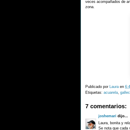
veces acompañados de ans
zona.
Publicado por
Laura
en
6:
Etiquetas:
acuarela
,
galle
7 comentarios:
joshemari
dijo...
Laura, bonita y rel
Se nota que cada v