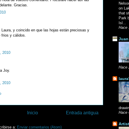
Nelso
delante. Gracias.
on La
2010
that s
Park b
Isl...
Hace 
, Laura, y coincido en que las hojas están preciosas y
frios y cálidos.
Juan 
o, 2010
Hace 
ta Joy.
laura
o, 2010
o
drawin
Inicio
Entrada antigua
Hace 
Artis
ribirse a:
Enviar comentarios (Atom)