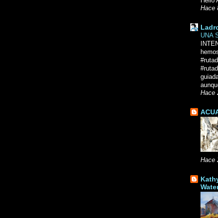
Hello 
Hace 
Ladr
UNA 
INTE
hemos
#ruta
#rutad
guiad
aunque
Hace 
ACUA
Hace 
Kath
Wate