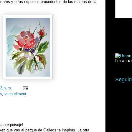
ares y otras especies procedentes de las masías de la
I'm an
u
Seguid
43 p. m.
cs
,
laura climent
ajante paisaje!
ez que vas al parque de Gallecs te inspiras. La otra