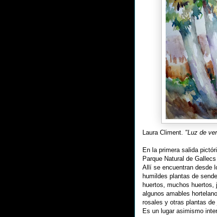
Laura Climent.
"Luz de ver
En la primera salida pictó
Parque Natural de Gallecs 
Allí se encuentran desde 
humildes plantas de sende
huertos, muchos huertos, 
algunos amables hortelano
rosales y otras plantas de
Es un lugar asimismo inte