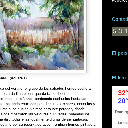
Powered
Contado
El país
El tie
ano".
(Acuarela).
rica del verano, el grupo de los sábados hemos vuelto al
cerca de Barcelona, que da tanto de sí.
los enormes plátanos bordeando riachuelos hasta las
ro, pasando entre campos de cultivo, pinares, acequias y
junto a los cuales hicimos esta vez parada y donde
s nos mostraron las verduras cultivadas, rodeadas de
 jardín, todas ellas igualmente dignas de ser pintadas.
resante por su reserva de aves. También hemos pintado a