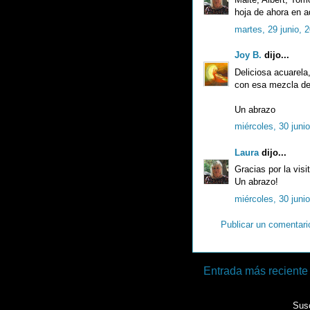
hoja de ahora en a
martes, 29 junio, 
Joy B.
dijo...
Deliciosa acuarela
con esa mezcla de 
Un abrazo
miércoles, 30 juni
Laura
dijo...
Gracias por la visi
Un abrazo!
miércoles, 30 juni
Publicar un comentari
Entrada más reciente
Susc