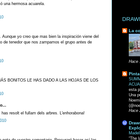
ió una hermosa acuarela.
10
DRAWN 
La co
 Aunque yo creo que mas bien la inspiración viene del
o de tenedor que nos zampamos el grupo antes de
10
Hace 
Pinta
SUMM
ÁS BONITOS LE HAS DADO A LAS HOJAS DE LOS
ACUA
esta p
10
Una p
Noemi
o...
(@noe
Hace 
has resolt el fullam dels arbres. L'enhorabona!
2010
Drawn
Explo
Madel
“The l
o nota de vuestro comentario. Procuraré hacer así las