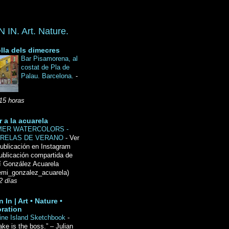
IN. Art. Nature.
lla dels dimecres
Bar Pisamorena, al
costat de Pla de
Palau. Barcelona.
-
15 horas
r a la acuarela
ER WATERCOLORS -
RELAS DE VERANO
-
Ver
ublicación en Instagram
ublicación compartida de
́ González Acuarela
mi_gonzalez_acuarela)
2 días
 In | Art • Nature •
ration
ine Island Sketchbook
-
ake is the boss.” – Julian