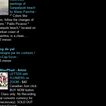
paintings of
Ganpatipule beach
by Manju Panchal
-
*“ Colors like
es, follow the changes of
ons.” Pablo Picasso *
tipule beach,* located on
onkan coast of
shtra, is a clean, ...
2 meses
og de yal
etagne par les contours /
n-Cap-Sizun
-
5 meses
MacPhail - Artist
LETTER with
FLOWERS on
ZOOM
-
$40
Canadian Just click
BUY NOW button
 Class only. No Recording.
l converts currency for
f necessary). SOLD OUT