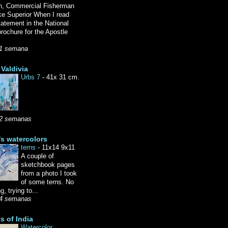
n, Commercial Fisherman
ke Superior When I read
tatement in the National
rochure for the Apostle
1 semana
Valdivia
Urbs 7
-
41x 31 cm.
2 semanas
's watercolors
terns
-
11x14 9x11
A couple of
sketchbook pages
from a photo I took
of some terns. No
g, trying to...
4 semanas
ts of India
Watercolor