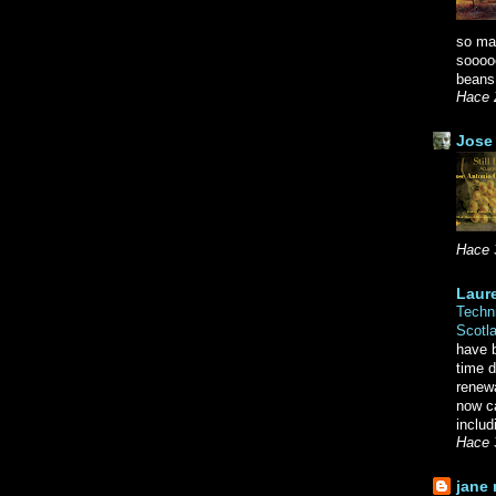
so ma
soooo
beans.
Hace 
Jose 
Hace 
Laure
Techni
Scotl
have b
time d
renewa
now c
includ
Hace 
jane 