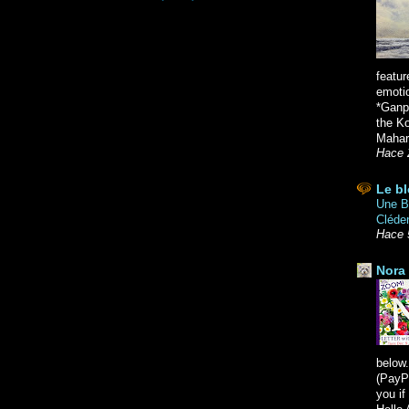
featur
emoti
*Ganpa
the K
Mahara
Hace 
Le bl
Une Br
Cléde
Hace 
Nora 
below.
(PayPa
you i