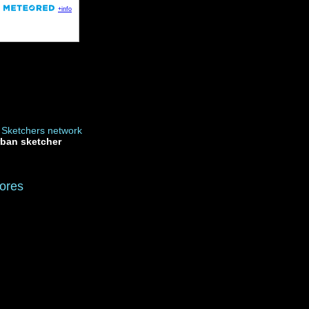
rban sketcher
ores