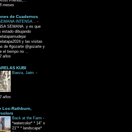
Artist Friends,...
8 meses
ones de Cuadernos
SEMANA INTENSA...
-
NSA SEMANA. y es que
 estado dibujando
delatapamudejar
elatapa2024 y las visitas
as de #gozarte @gozarte y
 el tiempo no ...
2 años
RELAS KUBI
Baeza, Jaén.
-
2 años
y Los-Rathburn,
rcolors
Back at the Farm
-
*watercolor* * 14" x
21"* * landscape*