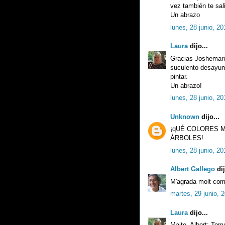
vez también te sal
Un abrazo
lunes, 28 junio, 20
Laura
dijo...
Gracias Joshemari.
suculento desayun
pintar.
Un abrazo!
lunes, 28 junio, 20
Unknown
dijo...
¡qUÉ COLORES M
ÁRBOLES!
lunes, 28 junio, 20
Albert Gallego
dij
M'agrada molt com 
martes, 29 junio, 
Laura
dijo...
Maite, Albert; Tom