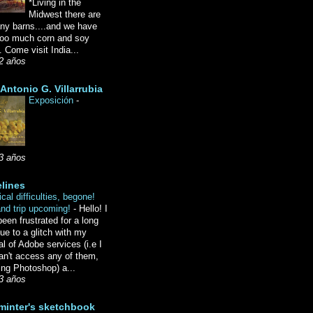
*Living in the
Midwest there are
ny barns....and we have
oo much corn and soy
 Come visit India...
2 años
Antonio G. Villarrubia
Exposición
-
3 años
lines
cal difficulties, begone!
and trip upcoming!
-
Hello! I
een frustrated for a long
ue to a glitch with my
l of Adobe services (i.e I
an't access any of them,
ing Photoshop) a...
3 años
minter's sketchbook