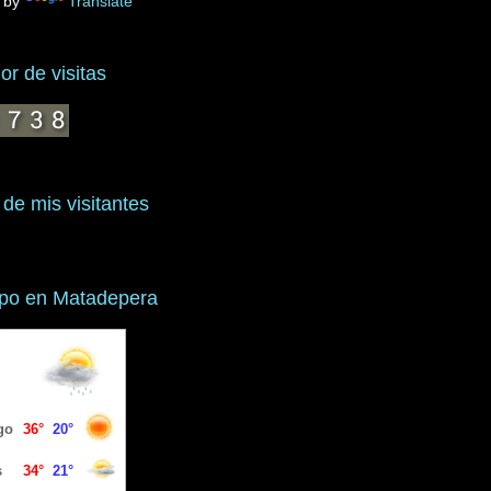
 by
Translate
r de visitas
 de mis visitantes
mpo en Matadepera