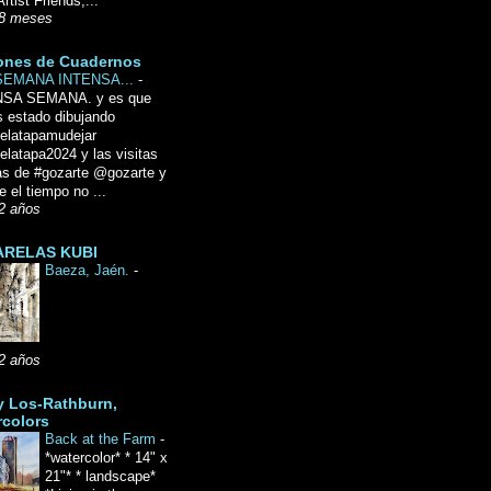
Artist Friends,...
8 meses
ones de Cuadernos
SEMANA INTENSA...
-
NSA SEMANA. y es que
 estado dibujando
delatapamudejar
elatapa2024 y las visitas
as de #gozarte @gozarte y
 el tiempo no ...
2 años
RELAS KUBI
Baeza, Jaén.
-
2 años
y Los-Rathburn,
rcolors
Back at the Farm
-
*watercolor* * 14" x
21"* * landscape*