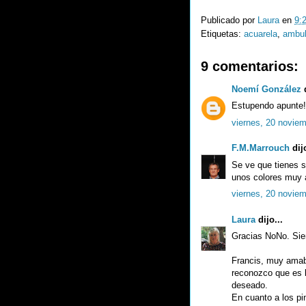
Publicado por
Laura
en
9:
Etiquetas:
acuarela
,
ambul
9 comentarios:
Noemí González
d
Estupendo apunte!
viernes, 20 novie
F.M.Marrouch
dijo
Se ve que tienes s
unos colores muy 
viernes, 20 novie
Laura
dijo...
Gracias NoNo. Sie
Francis, muy amabl
reconozco que es lo
deseado.
En cuanto a los pin