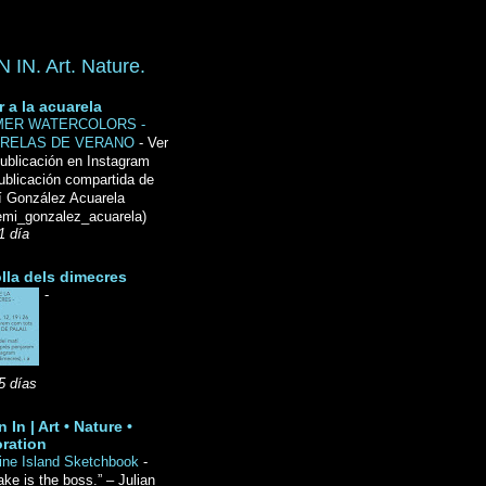
IN. Art. Nature.
r a la acuarela
ER WATERCOLORS -
RELAS DE VERANO
-
Ver
ublicación en Instagram
ublicación compartida de
́ González Acuarela
mi_gonzalez_acuarela)
1 día
lla dels dimecres
-
5 días
 In | Art • Nature •
ration
ine Island Sketchbook
-
ake is the boss.” – Julian