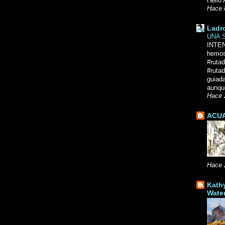
Hello 
Hace 
Ladr
UNA 
INTE
hemos
#ruta
#rutad
guiad
aunque
Hace 
ACUA
Hace 
Kath
Wate