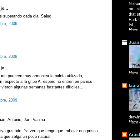
Nelso
jo...
on La
that s
as superando cada dia. Salud
Park b
mbre, 2009
Isl...
Hace 
Juan 
mbre, 2009
jo...
Hace 
me parecen muy armonica la paleta utilizada,
on respecto a la gripe A, espero no entren en panico
laura
vieron algunas semanas bastantes dificiles....
bre, 2009
drawin
ri, Antonio, Jan, Vanina:
Hace 
ya gustado. Ya veo que tengo que trabajar con prisas
Artis
a que salga un poco natural.