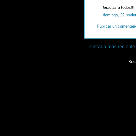
Gracias a todos!!!
domingo, 22 novie
Publicar un comentari
Entrada más reciente
Susc