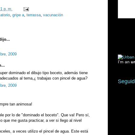
21 p. m.
atorio
,
gripe a
,
terrassa
,
vacunación
ijo...
mbre, 2009
I'm an
u
...
uper dominado el dibujo tipo boceto, además tiene
adecuados al tema,¿ trabajas con pincel de agua?
Seguid
mbre, 2009
mpre tan animosa!
e por lo de "dominado el boceto". Que va! Pero sí,
 que me gusta practicar, a ver si llego al nivel
celes, a veces utilizo el pincel de agua. Este está