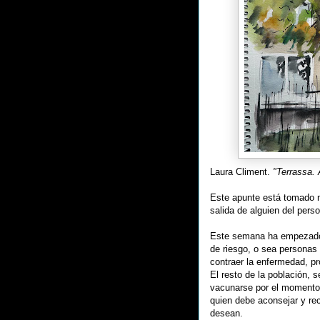
Laura Climent.
"Terrassa. 
Este apunte está tomado 
salida de alguien del perso
Este semana ha empezado l
de riesgo, o sea personas 
contraer la enfermedad, p
El resto de la población, 
vacunarse por el momento,
quien debe aconsejar y rec
desean.