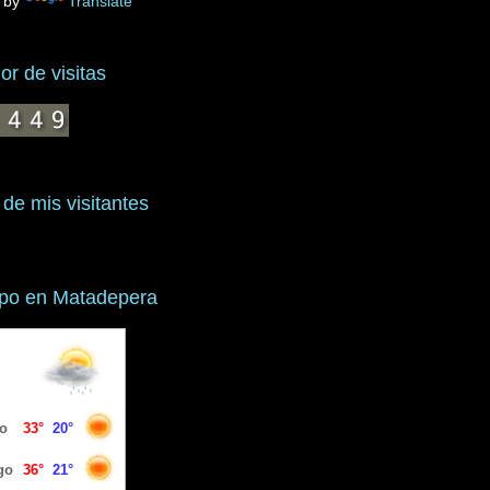
 by
Translate
r de visitas
 de mis visitantes
mpo en Matadepera