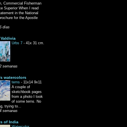
n, Commercial Fisherman
ke Superior When I read
tatement in the National
rochure for the Apostle
6 días
Valdivia
Urbs 7
-
41x 31 cm.
2 semanas
's watercolors
terns
-
11x14 9x11
A couple of
sketchbook pages
from a photo I took
of some terns. No
g, trying to...
4 semanas
ts of India
Watercolor