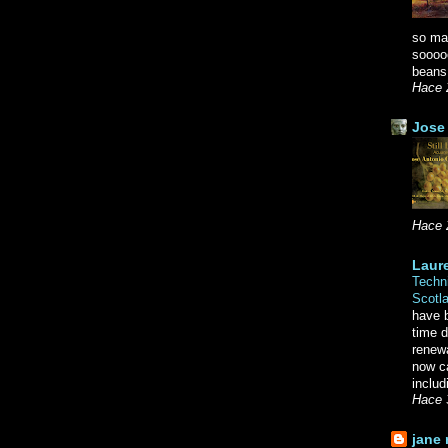
so ma
soooo
beans.
Hace 
Jose 
Hace 
Laure
Techni
Scotl
have b
time d
renewa
now c
includ
Hace 
jane 