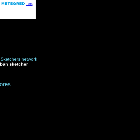
rban sketcher
ores