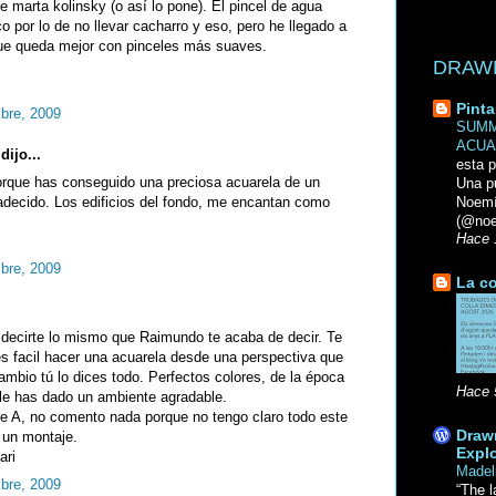
e marta kolinsky (o así lo pone). El pincel de agua
o por lo de no llevar cacharro y eso, pero he llegado a
que queda mejor con pinceles más suaves.
DRAWN 
Pinta
mbre, 2009
SUMM
ACUA
dijo...
esta p
 porque has conseguido una preciosa acuarela de un
Una p
adecido. Los edificios del fondo, me encantan como
Noemi
(@noe
Hace 
mbre, 2009
La co
 decirte lo mismo que Raimundo te acaba de decir. Te
 es facil hacer una acuarela desde una perspectiva que
ambio tú lo dices todo. Perfectos colores, de la época
Hace 
le has dado un ambiente agradable.
bre A, no comento nada porque no tengo claro todo este
Drawn
 un montaje.
Explo
ari
Madel
mbre, 2009
“The l