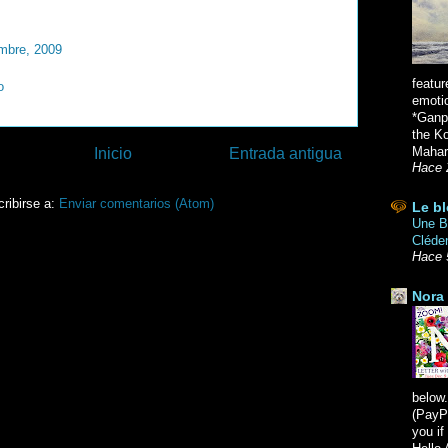
mbre, 2009
featur
o
emoti
*Ganpa
the K
Mahara
Inicio
Entrada antigua
Hace 
ribirse a:
Enviar comentarios (Atom)
Le bl
Une Br
Cléde
Hace 
Nora 
below.
(PayPa
you i