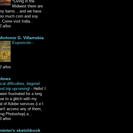
*Living in the
Midwest there are
ny barns....and we have
oo much corn and soy
 Come visit India...
2 años
Antonio G. Villarrubia
Exposición
-
2 años
lines
cal difficulties, begone!
and trip upcoming!
-
Hello! I
een frustrated for a long
ue to a glitch with my
l of Adobe services (i.e I
an't access any of them,
ing Photoshop) a...
3 años
minter's sketchbook