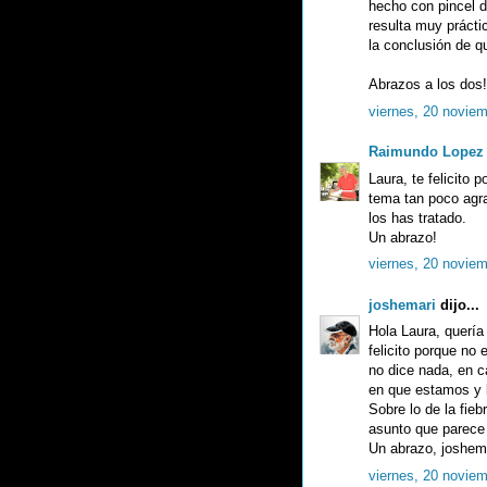
hecho con pincel d
resulta muy práctic
la conclusión de 
Abrazos a los dos!
viernes, 20 novie
Raimundo Lopez
Laura, te felicito
tema tan poco agr
los has tratado.
Un abrazo!
viernes, 20 novie
joshemari
dijo...
Hola Laura, quería
felicito porque no
no dice nada, en c
en que estamos y 
Sobre lo de la fie
asunto que parece
Un abrazo, joshem
viernes, 20 novie