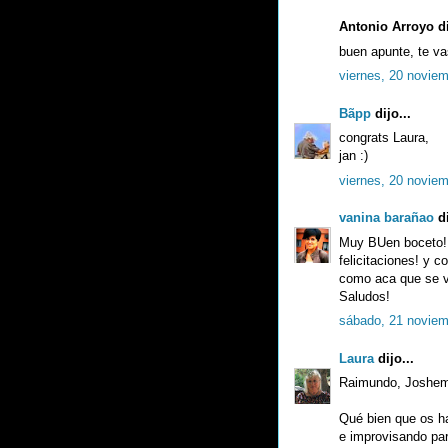
Antonio Arroyo di
buen apunte, te v
viernes, 20 novie
Bãpp
dijo...
congrats Laura,
jan :)
viernes, 20 novie
vanina barañao
di
Muy BUen boceto! 
felicitaciones! y c
como aca que se vi
Saludos!
sábado, 21 noviem
Laura
dijo...
Raimundo, Joshema
Qué bien que os ha
e improvisando par