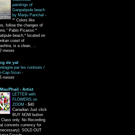
paintings of
Ganpatipule beach
by Manju Panchal
-
*“ Colors like
es, follow the changes of
ons.” Pablo Picasso *
tipule beach,* located on
onkan coast of
shtra, is a clean, ...
2 meses
og de yal
etagne par les contours /
n-Cap-Sizun
-
5 meses
MacPhail - Artist
LETTER with
FLOWERS on
ZOOM
-
$40
Canadian Just click
BUY NOW button
 Class only. No Recording.
l converts currency for
f necessary). SOLD OUT