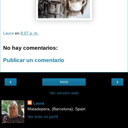
Laura
en
8:07 p. m.
No hay comentarios:
Publicar un comentario
‹
›
Inicio
Ver versión web
Laura
Matadepera, (Barcelona), Spain
Ver todo mi perfil