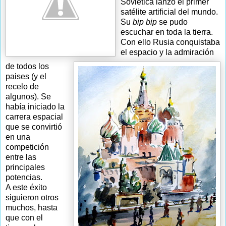
Soviética lanzó el primer
satélite artificial del mundo.
Su
bip bip
se pudo
escuchar en toda la tierra.
Con ello Rusia conquistaba
el espacio y la admiración
de todos los
paises (y el
recelo de
algunos). Se
había iniciado la
carrera espacial
que se convirtió
en una
competición
entre las
principales
potencias.
A este éxito
siguieron otros
muchos, hasta
que con el