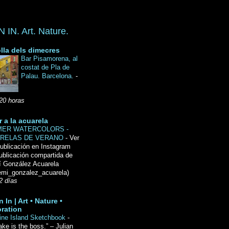
IN. Art. Nature.
lla dels dimecres
Bar Pisamorena, al
costat de Pla de
Palau. Barcelona.
-
20 horas
r a la acuarela
ER WATERCOLORS -
RELAS DE VERANO
-
Ver
ublicación en Instagram
ublicación compartida de
́ González Acuarela
mi_gonzalez_acuarela)
2 días
 In | Art • Nature •
ration
ine Island Sketchbook
-
ake is the boss.” – Julian