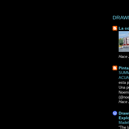
DRAWN 
La co
Hace 
Pinta
SUMM
ACUA
esta p
Una p
Noemi
(@noe
Hace 
Drawn
Explo
Madel
“The l