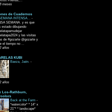
Artist Friends,...
8 meses
ones de Cuadernos
SEMANA INTENSA...
-
NSA SEMANA. y es que
 estado dibujando
delatapamudejar
elatapa2024 y las visitas
as de #gozarte @gozarte y
 el tiempo no ...
2 años
RELAS KUBI
Baeza, Jaén.
-
2 años
y Los-Rathburn,
rcolors
Back at the Farm
-
*watercolor* * 14" x
21"* * landscape*