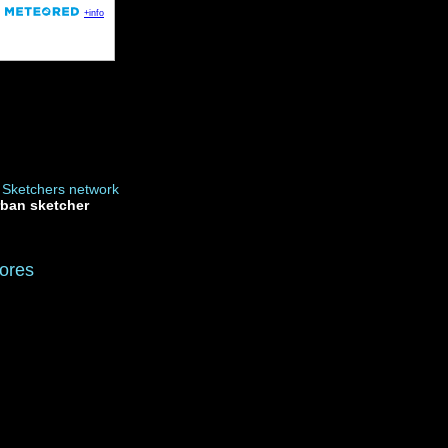
rban sketcher
ores