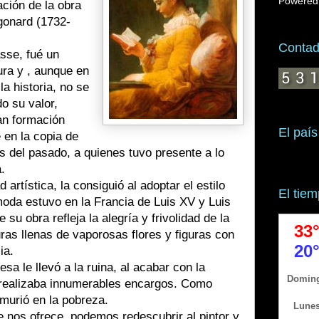
Powered
ción de la obra
gonard (1732-
Contado
sse, fué un
ura y , aunque en
la historia, no se
do su valor,
an formación
El país
e en la copia de
 del pasado, a quienes tuvo presente a lo
.
artística, la consiguió al adoptar el estilo
El tie
moda estuvo en la Francia de Luis XV y Luis
su obra refleja la alegría y frivolidad de la
ras llenas de vaporosas flores y figuras con
ia.
sa le llevó a la ruina, al acabar con la
 realizaba innumerables encargos. Como
 murió en la pobreza.
 nos ofrece, podemos redescubrir al pintor y