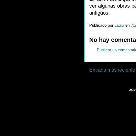
ver algunas obras pa
antiguos.
Publicado por
Laura
en
7:
No hay comenta
Publicar un comentari
Entrada más reciente
Susc