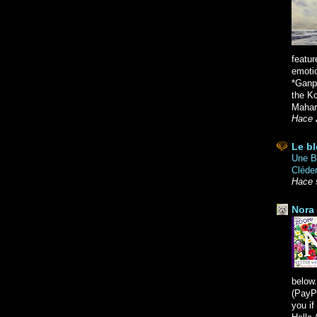
featur
emoti
*Ganpa
the K
Mahara
Hace 
Le bl
Une Br
Cléde
Hace 
Nora 
below.
(PayPa
you i