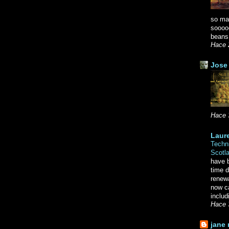
so ma
soooo
beans.
Hace 
Jose 
Hace 
Laure
Techni
Scotl
have b
time d
renewa
now c
includ
Hace 
jane 