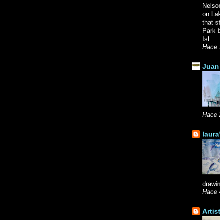
Nelso
on La
that s
Park b
Isl...
Hace 
Juan 
Hace 
laura
drawin
Hace 
Artis