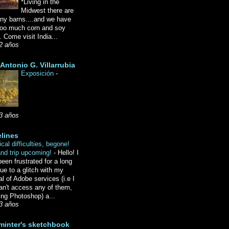
*Living in the
Midwest there are
ny barns....and we have
oo much corn and soy
 Come visit India...
2 años
Antonio G. Villarrubia
Exposición
-
3 años
lines
cal difficulties, begone!
and trip upcoming!
-
Hello! I
een frustrated for a long
ue to a glitch with my
l of Adobe services (i.e I
an't access any of them,
ing Photoshop) a...
3 años
minter's sketchbook