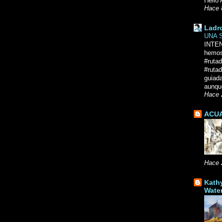
Hello 
Hace 
Ladr
UNA 
INTE
hemos
#ruta
#rutad
guiad
aunque
Hace 
ACUA
Hace 
Kath
Wate