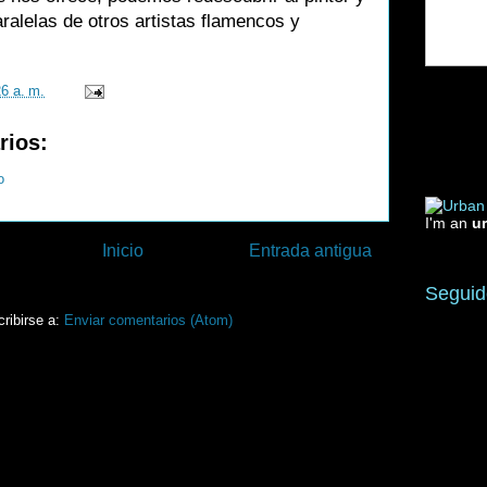
ralelas de otros artistas flamencos y
26 a. m.
rios:
o
I'm an
u
Inicio
Entrada antigua
Seguid
ribirse a:
Enviar comentarios (Atom)