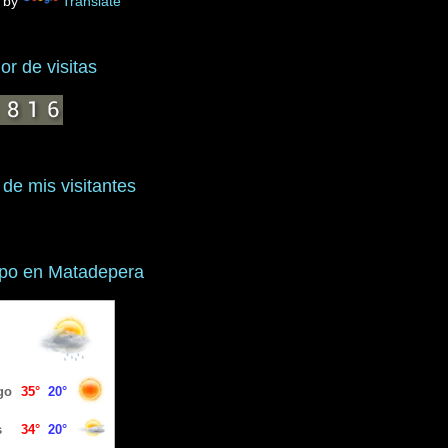
 by
Translate
r de visitas
 de mis visitantes
mpo en Matadepera