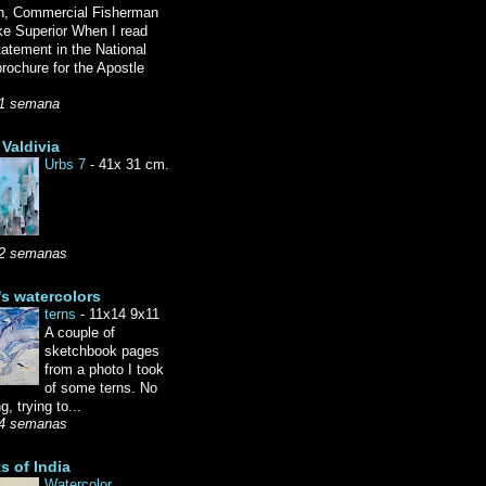
n, Commercial Fisherman
ke Superior When I read
tatement in the National
rochure for the Apostle
1 semana
Valdivia
Urbs 7
-
41x 31 cm.
2 semanas
's watercolors
terns
-
11x14 9x11
A couple of
sketchbook pages
from a photo I took
of some terns. No
g, trying to...
4 semanas
ts of India
Watercolor