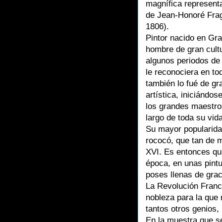
magnífica representa
de Jean-Honoré Fra
1806).
Pintor nacido en Gra
hombre de gran cult
algunos periodos de 
le reconociera en to
también lo fué de gr
artística, iniciándos
los grandes maestros
largo de toda su vida
Su mayor popularidad 
rococó, que tan de 
XVI. Es entonces que 
época, en unas pintu
poses llenas de grac
La Revolución France
nobleza para la que
tantos otros genios,
En la muestra que se