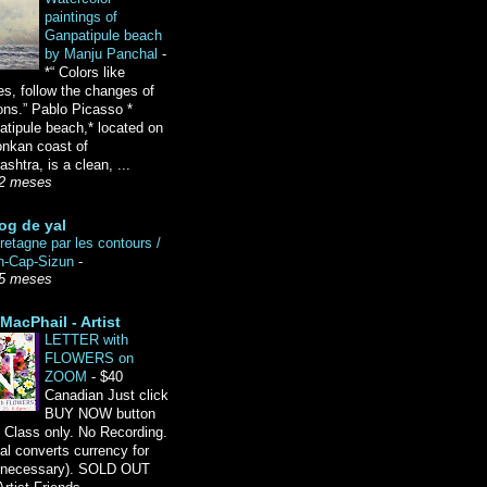
paintings of
Ganpatipule beach
by Manju Panchal
-
*“ Colors like
es, follow the changes of
ons.” Pablo Picasso *
tipule beach,* located on
onkan coast of
shtra, is a clean, ...
2 meses
og de yal
etagne par les contours /
n-Cap-Sizun
-
5 meses
MacPhail - Artist
LETTER with
FLOWERS on
ZOOM
-
$40
Canadian Just click
BUY NOW button
 Class only. No Recording.
l converts currency for
f necessary). SOLD OUT