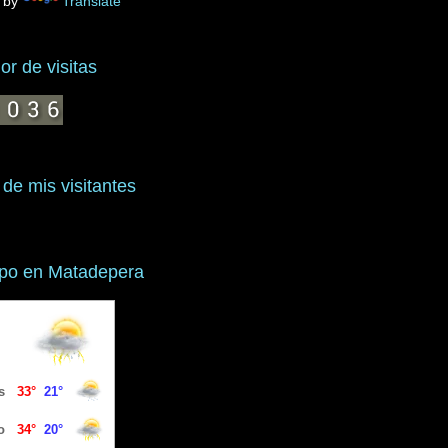
 by
Translate
r de visitas
 de mis visitantes
mpo en Matadepera