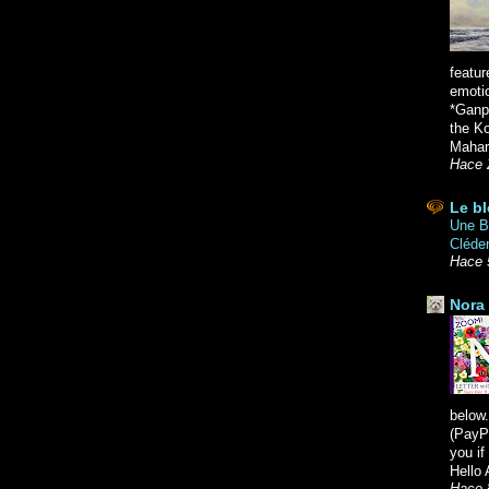
featur
emoti
*Ganpa
the K
Mahara
Hace 
Le bl
Une Br
Cléde
Hace 
Nora 
below.
(PayPa
you i
Hello 