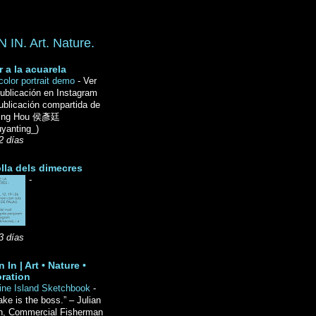
IN. Art. Nature.
r a la acuarela
color portrait demo
-
Ver
ublicación en Instagram
ublicación compartida de
Ting Hou 侯彥廷
yanting_)
2 días
lla dels dimecres
-
3 días
 In | Art • Nature •
ration
ine Island Sketchbook
-
ake is the boss.” – Julian
n, Commercial Fisherman