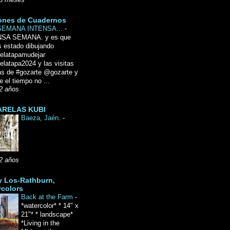
8 meses
ones de Cuadernos
SEMANA INTENSA...
-
NSA SEMANA. y es que
 estado dibujando
delatapamudejar
elatapa2024 y las visitas
as de #gozarte @gozarte y
 el tiempo no ...
2 años
RELAS KUBI
Baeza, Jaén.
-
2 años
y Los-Rathburn,
rcolors
Back at the Farm
-
*watercolor* * 14" x
21"* * landscape*
*Living in the