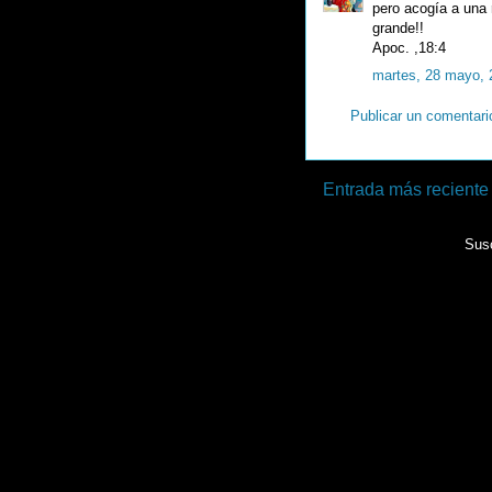
pero acogía a una r
grande!!
Apoc. ,18:4
martes, 28 mayo, 
Publicar un comentari
Entrada más reciente
Susc