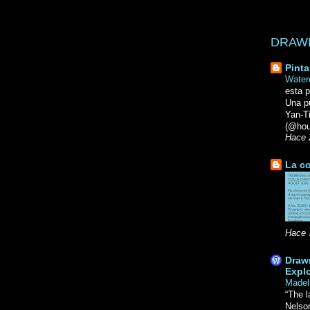
DRAWN 
Pinta
Water
esta p
Una p
Yan-
(@hou
Hace 
La co
Hace 
Drawn
Explo
Madel
“The l
Nelso