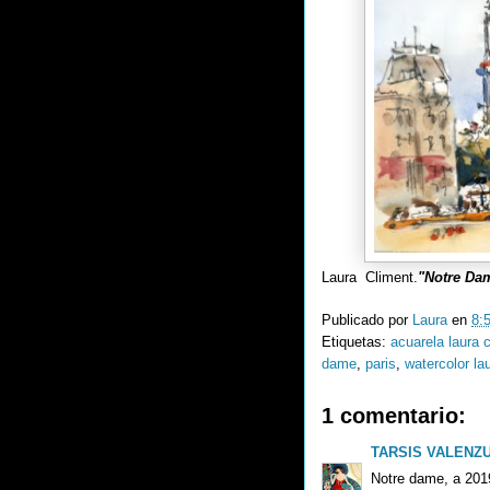
Laura Climent.
"Notre D
Publicado por
Laura
en
8:
Etiquetas:
acuarela laura 
dame
,
paris
,
watercolor la
1 comentario:
TARSIS VALENZ
Notre dame, a 2019