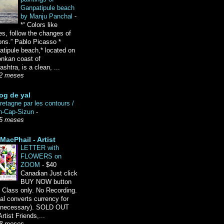
Ganpatipule beach
by Manju Panchal
-
*“ Colors like
es, follow the changes of
ons.” Pablo Picasso *
tipule beach,* located on
onkan coast of
shtra, is a clean, ...
2 meses
og de yal
etagne par les contours /
n-Cap-Sizun
-
5 meses
MacPhail - Artist
LETTER with
FLOWERS on
ZOOM
-
$40
Canadian Just click
BUY NOW button
 Class only. No Recording.
l converts currency for
f necessary). SOLD OUT
Artist Friends,...