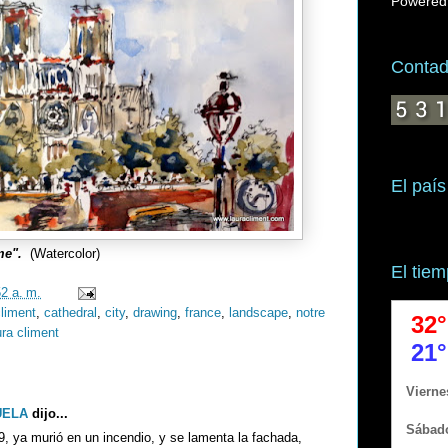
Powered
Contado
El país
ame".
(Watercolor)
El tie
52 a. m.
climent
,
cathedral
,
city
,
drawing
,
france
,
landscape
,
notre
ura climent
UELA
dijo...
, ya murió en un incendio, y se lamenta la fachada,