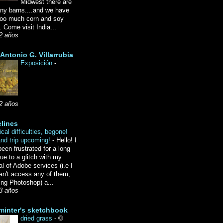
Midwest there are
ny barns....and we have
oo much corn and soy
 Come visit India...
2 años
Antonio G. Villarrubia
Exposición
-
2 años
lines
cal difficulties, begone!
and trip upcoming!
-
Hello! I
een frustrated for a long
ue to a glitch with my
l of Adobe services (i.e I
an't access any of them,
ing Photoshop) a...
3 años
minter's sketchbook
dried grass
-
©