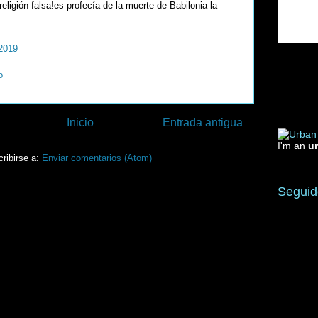
eligión falsa!es profecía de la muerte de Babilonia la
2019
o
Inicio
Entrada antigua
I'm an
u
ribirse a:
Enviar comentarios (Atom)
Seguid