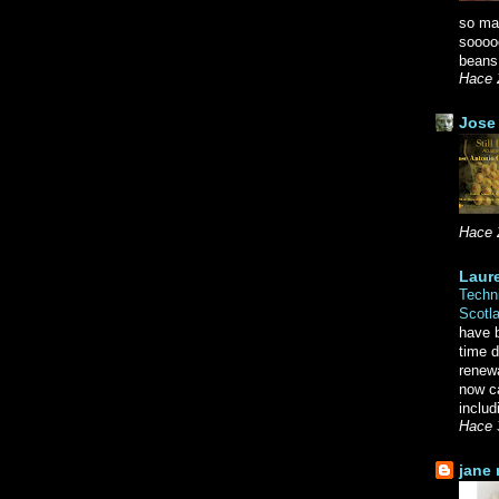
so ma
soooo
beans.
Hace 
Jose 
Hace 
Laure
Techni
Scotl
have b
time d
renewa
now c
includ
Hace 
jane 