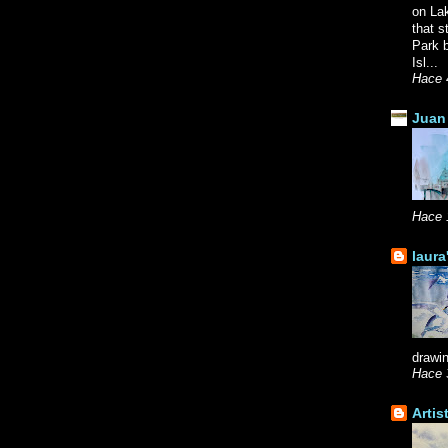
on La
that s
Park b
Isl...
Hace 
Juan 
Hace 
laura
drawin
Hace 
Artis