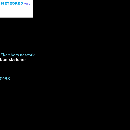
rban sketcher
ores