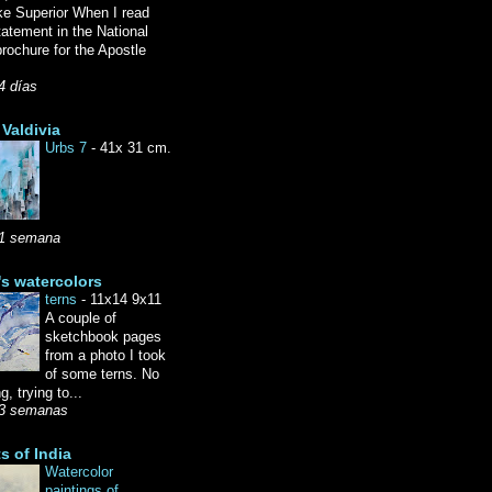
ke Superior When I read
tatement in the National
rochure for the Apostle
4 días
Valdivia
Urbs 7
-
41x 31 cm.
1 semana
's watercolors
terns
-
11x14 9x11
A couple of
sketchbook pages
from a photo I took
of some terns. No
g, trying to...
3 semanas
ts of India
Watercolor
paintings of