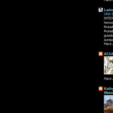
Hace 
Ladr
UNA 
INTE
hemos
#ruta
#rutad
guiad
aunque
Hace 
ACUA
Hace 
Kath
Wate