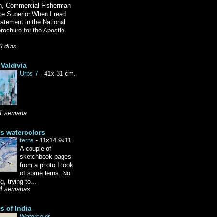
n, Commercial Fisherman
ke Superior When I read
tatement in the National
rochure for the Apostle
6 días
Valdivia
Urbs 7
-
41x 31 cm.
1 semana
's watercolors
terns
-
11x14 9x11
A couple of
sketchbook pages
from a photo I took
of some terns. No
g, trying to...
4 semanas
ts of India
Watercolor