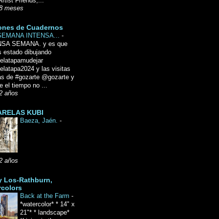
Artist Friends,...
8 meses
ones de Cuadernos
SEMANA INTENSA...
-
NSA SEMANA. y es que
 estado dibujando
delatapamudejar
elatapa2024 y las visitas
as de #gozarte @gozarte y
 el tiempo no ...
2 años
RELAS KUBI
Baeza, Jaén.
-
2 años
y Los-Rathburn,
rcolors
Back at the Farm
-
*watercolor* * 14" x
21"* * landscape*