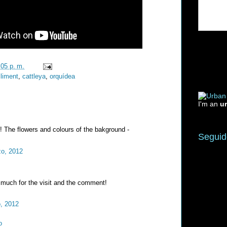
:05 p. m.
climent
,
cattleya
,
orquídea
I'm an
u
ul! The flowers and colours of the bakground -
Seguid
zo, 2012
much for the visit and the comment!
, 2012
o