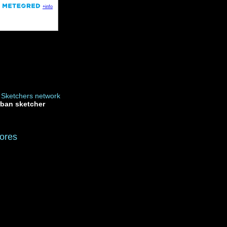
rban sketcher
ores