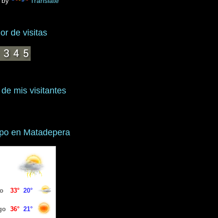
 by
Translate
r de visitas
 de mis visitantes
mpo en Matadepera