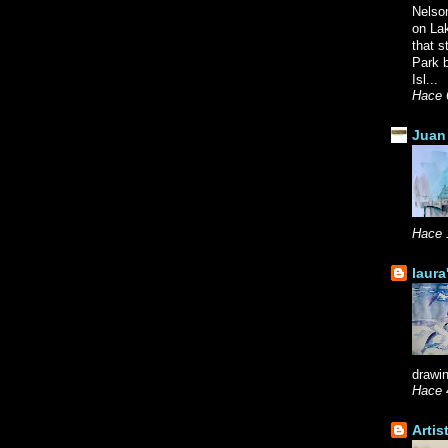
Nelso
on La
that s
Park b
Isl...
Hace 
Juan 
Hace 
laura
drawin
Hace 
Artis