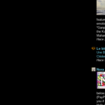
featur
emoti
*Ganpa
the K
Mahara
Hace 
Le bl
Une Br
Cléde
Hace 
Nora 
below.
(PayPa
you i