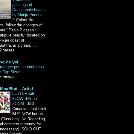
paintings of
Ganpatipule beach
by Manju Panchal
-
*“ Colors like
es, follow the changes of
ons.” Pablo Picasso *
tipule beach,* located on
onkan coast of
shtra, is a clean, ...
2 meses
og de yal
etagne par les contours /
n-Cap-Sizun
-
5 meses
MacPhail - Artist
LETTER with
FLOWERS on
ZOOM
-
$40
Canadian Just click
BUY NOW button
 Class only. No Recording.
l converts currency for
f necessary). SOLD OUT