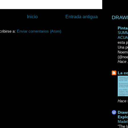
Inicio
Entrada antigua
DRAWN 
Pinta
ribirse a:
Enviar comentarios (Atom)
SUMM
ACUA
esta p
Una p
Noemi
(@noe
Hace 
La co
Hace 
Drawn
Explo
Madel
“The l