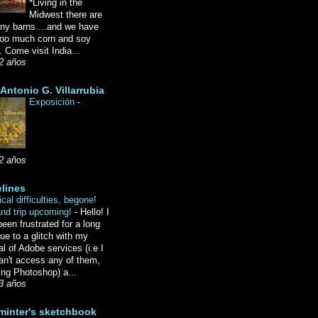
*Living in the
Midwest there are
ny barns....and we have
oo much corn and soy
 Come visit India...
2 años
Antonio G. Villarrubia
Exposición
-
2 años
lines
cal difficulties, begone!
and trip upcoming!
-
Hello! I
een frustrated for a long
ue to a glitch with my
l of Adobe services (i.e I
an't access any of them,
ing Photoshop) a...
3 años
minter's sketchbook