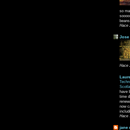
so ma
soooo
beans.
Hace 
Jose 
Hace 
Laure
Techni
Scotl
have b
time d
renewa
now c
includ
Hace 
jane 