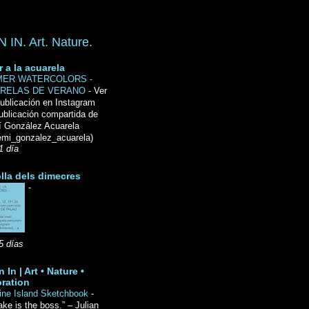
IN. Art. Nature.
r a la acuarela
ER WATERCOLORS -
RELAS DE VERANO
-
Ver
ublicación en Instagram
ublicación compartida de
́ González Acuarela
mi_gonzalez_acuarela)
1 día
lla dels dimecres
-
5 días
 In | Art • Nature •
ration
ine Island Sketchbook
-
ake is the boss.” – Julian