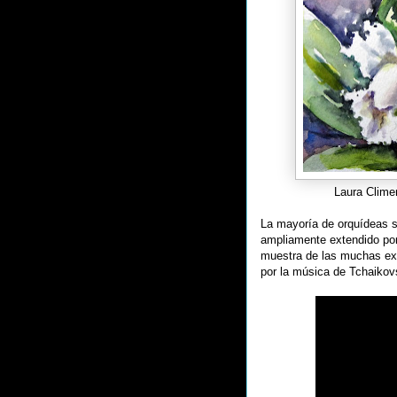
Laura Clime
La mayoría de orquídeas so
ampliamente extendido por
muestra de las muchas exp
por la música de Tchaikovs