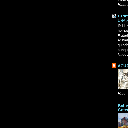
Hello 
Hace 
Ladr
UNA 
INTE
hemos
#ruta
#rutad
guiad
aunque
Hace 
ACUA
Hace 
Kath
Wate