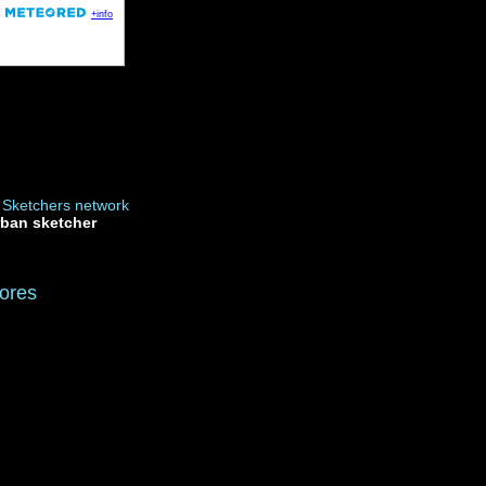
rban sketcher
ores