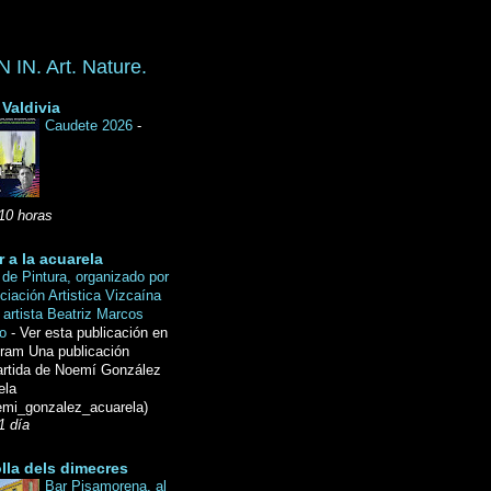
IN. Art. Nature.
Valdivia
Caudete 2026
-
10 horas
r a la acuarela
de Pintura, organizado por
ciación Artistica Vizcaína
 artista Beatriz Marcos
do
-
Ver esta publicación en
gram Una publicación
rtida de Noemí González
ela
mi_gonzalez_acuarela)
1 día
lla dels dimecres
Bar Pisamorena, al