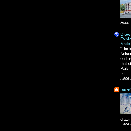
Hace 
Drawn
Explo
Madel
“The l
Nelso
on La
that s
Park b
Isl...
Hace 
laura
drawin
Hace 