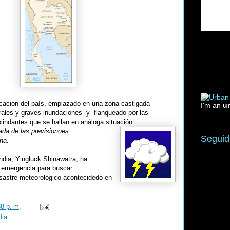
cación del país, emplazado en una zona castigada
I'm an
u
ales y graves inundaciones y flanqueado por las
lindantes que se hallan en análoga situación.
ada de las previsionoes
Seguid
na.
dia, Yingluck Shinawatra, ha
 emergencia para buscar
esastre meteorológico acontecidedo en
38 p. m.
dia