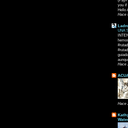
(PayPa
you i
Hello 
Hace 
Ladr
UNA 
INTE
hemos
#ruta
#rutad
guiad
aunque
Hace 
ACUA
Hace 
Kath
Wate