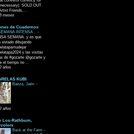
l converts currency for
f necessary). SOLD OUT
Artist Friends,...
8 meses
ones de Cuadernos
SEMANA INTENSA...
-
NSA SEMANA. y es que
 estado dibujando
delatapamudejar
elatapa2024 y las visitas
as de #gozarte @gozarte y
 el tiempo no ...
2 años
RELAS KUBI
Baeza, Jaén.
-
2 años
y Los-Rathburn,
rcolors
Back at the Farm
-