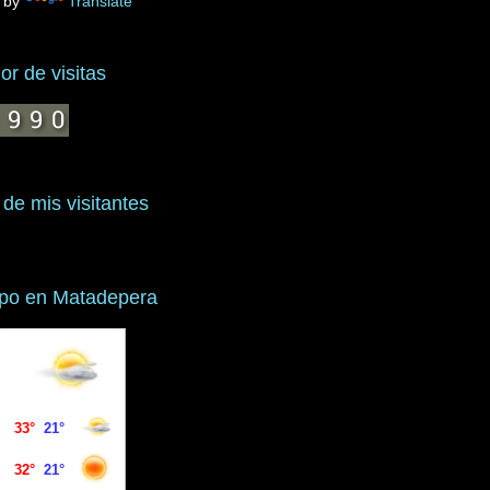
 by
Translate
r de visitas
 de mis visitantes
mpo en Matadepera