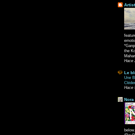
Artis
featur
emoti
*Ganpa
the K
Mahara
Hace 
Le bl
Une Br
Cléde
Hace 
Nora 
below.