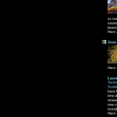
so ma
soooo
beans.
Hace 
Jose 
Hace 
Laure
Techni
Scotl
have b
time d
renewa
now c
includ
Hace 