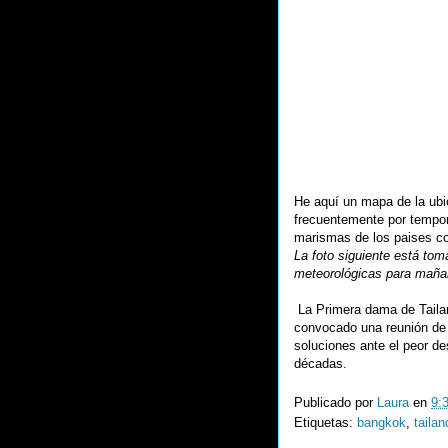
He aquí un mapa de la ubi
frecuentemente por tempor
marismas de los paises co
La foto siguiente está tom
meteorológicas para maña
La Primera dama de Tailan
convocado una reunión de
soluciones ante el peor d
décadas.
Publicado por
Laura
en
9:
Etiquetas:
bangkok
,
tailan