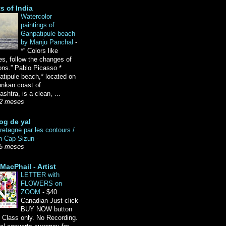
ts of India
Watercolor
paintings of
Ganpatipule beach
by Manju Panchal
-
*“ Colors like
es, follow the changes of
ons.” Pablo Picasso *
tipule beach,* located on
onkan coast of
shtra, is a clean, ...
2 meses
og de yal
etagne par les contours /
n-Cap-Sizun
-
5 meses
MacPhail - Artist
LETTER with
FLOWERS on
ZOOM
-
$40
Canadian Just click
BUY NOW button
 Class only. No Recording.