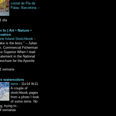
costat de Pla de
Palau. Barcelona.
-
1 día
 In | Art • Nature •
ration
ine Island Sketchbook
-
ake is the boss.” – Julian
n, Commercial Fisherman
ke Superior When I read
tatement in the National
rochure for the Apostle
1 semana
's watercolors
terns
-
11x14 9x11
A couple of
sketchbook pages
from a photo I took
of some terns. No
g, trying to...
4 semanas