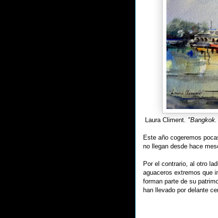
Laura Climent.
"Bangkok. 
Este año cogeremos pocas 
no llegan desde hace mes
Por el contrario, al otro 
aguaceros extremos que i
forman parte de su patrim
han llevado por delante c