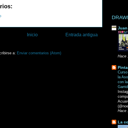
rios:
o
DRAWN 
Juan 
Inicio
Entrada antigua
ribirse a:
Enviar comentarios (Atom)
Hace 
Pinta
Curso 
la Aso
con la
Garri
Insta
compa
Acuar
(@noe
Hace 
La co