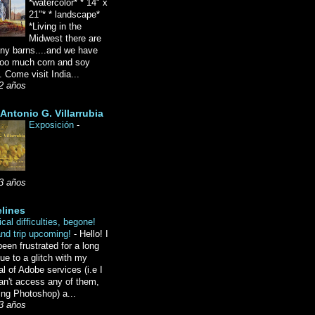
*watercolor* * 14" x
21"* * landscape*
*Living in the
Midwest there are
ny barns....and we have
oo much corn and soy
 Come visit India...
2 años
Antonio G. Villarrubia
Exposición
-
3 años
lines
cal difficulties, begone!
and trip upcoming!
-
Hello! I
een frustrated for a long
ue to a glitch with my
l of Adobe services (i.e I
an't access any of them,
ing Photoshop) a...
3 años