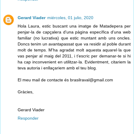
Gerard Viader
miércoles, 01 julio, 2020
Hola Laura, estic buscant una imatge de Matadepera per
penjar-la de capçalera d'una pàgina específica d'una web
familiar (no lucrativa) que estic muntant amb uns oncles.
Doncs tenim un avantapassat que va residir al poble durant
molt de temps. M'ha agradat molt aquesta aquarel·la que
vas penjar al maig del 2011, i t'escric per demanar-te si hi
ha cap inconvenient en utilitzar-la. Evidentment, citariem la
teva autoria i enllaçariem amb el teu blog.
El meu mail de contacte és brasilraval@gmail.com
Gràcies,
Gerard Viader
Responder