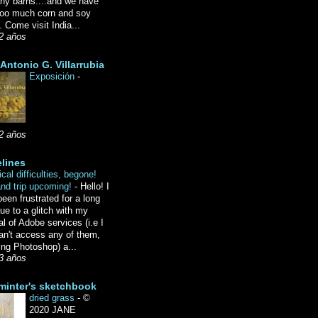
ny barns....and we have
oo much corn and soy
 Come visit India...
2 años
Antonio G. Villarrubia
Exposición
-
2 años
lines
cal difficulties, begone!
and trip upcoming!
-
Hello! I
een frustrated for a long
ue to a glitch with my
l of Adobe services (i.e I
an't access any of them,
ing Photoshop) a...
3 años
minter's sketchbook
dried grass
-
©
2020 JANE