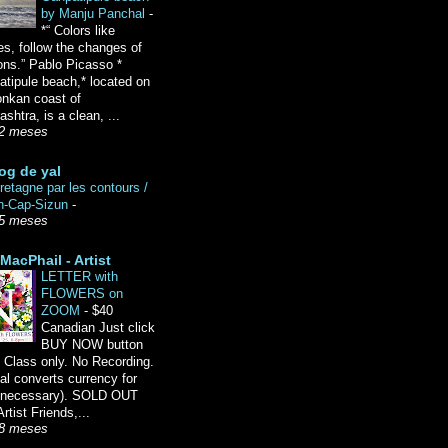
by Manju Panchal
-
*“ Colors like
es, follow the changes of
ons.” Pablo Picasso *
tipule beach,* located on
onkan coast of
shtra, is a clean, ...
2 meses
og de yal
etagne par les contours /
n-Cap-Sizun
-
5 meses
MacPhail - Artist
LETTER with
FLOWERS on
ZOOM
-
$40
Canadian Just click
BUY NOW button
 Class only. No Recording.
l converts currency for
f necessary). SOLD OUT
Artist Friends,...
8 meses