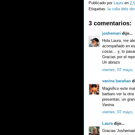
Publicado por
Laura
en
2:
Etiquetas:
la colla dels d
3 comentarios:
joshemari
dijo...
Hola Laura, me al
acompañado en esta
cosas... y, lo pas
Gracias por el repo
Un abrazo
viernes, 07 mayo,
vanina barañao
di
Magnifico este mat
barbaro ver la otr
presentan, un gran
Vanina
viernes, 07 mayo,
Laura
dijo...
Gracias Joshemari