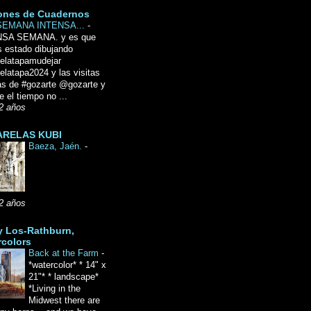
ones de Cuadernos
SEMANA INTENSA...
-
NSA SEMANA. y es que
 estado dibujando
delatapamudejar
elatapa2024 y las visitas
as de #gozarte @gozarte y
 el tiempo no ...
2 años
RELAS KUBI
Baeza, Jaén.
-
2 años
y Los-Rathburn,
rcolors
Back at the Farm
-
*watercolor* * 14" x
21"* * landscape*
*Living in the
Midwest there are