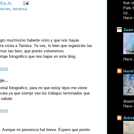
04 p. m.
that s
Park b
imecres
,
terrassa
Isl...
Hace 
Juan 
egro muchísimo haberte visto y que nos hayas
 visita a Tarrasa. Ya ves, lo bien que organizáis las
amos tan bien, que pronto volveremos.
rtaje fotográfico que nos bajas en este blog.
Hace 
 2010
laura
jo...
erial fotografico, para mi que estoy lejos me viene
a cara ya que siempr veo los trabajos terminados que
 saludo
drawin
Hace 
 2010
Artis
. Aunque mi presencia fué breve. Espero que pronto