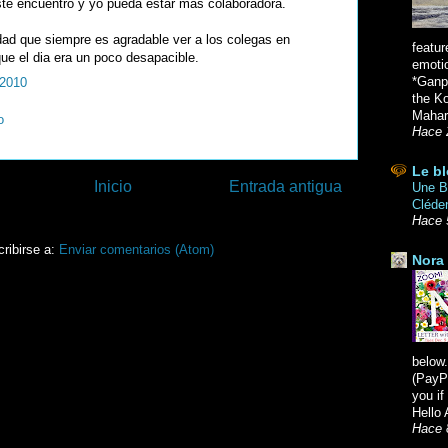
ste encuentro y yo pueda estar más colaboradora.
ad que siempre es agradable ver a los colegas en
featur
ue el dia era un poco desapacible.
emoti
*Ganpa
 2010
the K
Mahara
o
Hace 
Le bl
Inicio
Entrada antigua
Une Br
Cléde
Hace 
ribirse a:
Enviar comentarios (Atom)
Nora 
below.
(PayPa
you i
Hello 
Hace 