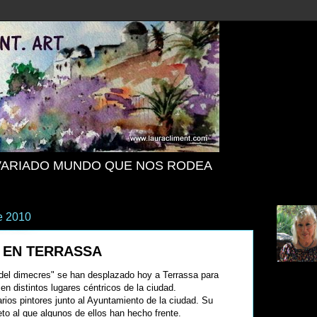
VARIADO MUNDO QUE NOS RODEA
e 2010
 EN TERRASSA
a del dimecres" se han desplazado hoy a Terrassa para
en distintos lugares céntricos de la ciudad.
ios pintores junto al Ayuntamiento de la ciudad. Su
to al que algunos de ellos han hecho frente.