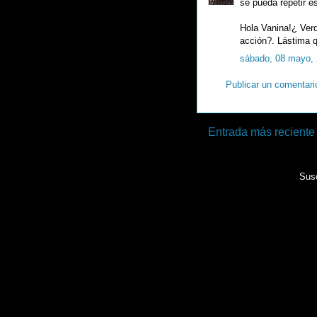
se pueda repetir e
Hola Vanina!¿ Verd
acción?. Lástima q
sábado, 08 mayo,
Publicar un comentari
Entrada más reciente
Susc