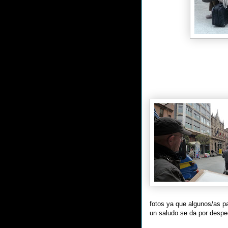
fotos ya que algunos/as p
un saludo se da por despe