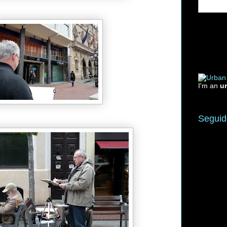
I'm an
u
Seguid