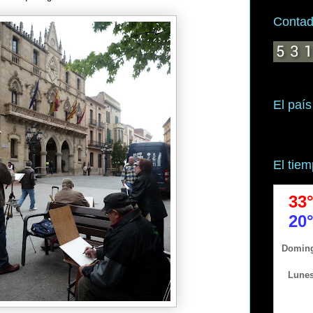
Contado
El país
El tie