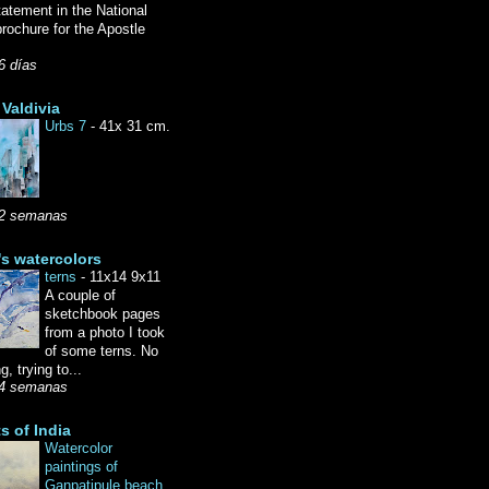
tatement in the National
rochure for the Apostle
6 días
Valdivia
Urbs 7
-
41x 31 cm.
2 semanas
's watercolors
terns
-
11x14 9x11
A couple of
sketchbook pages
from a photo I took
of some terns. No
g, trying to...
4 semanas
ts of India
Watercolor
paintings of
Ganpatipule beach