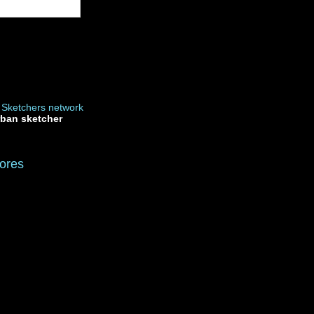
rban sketcher
ores