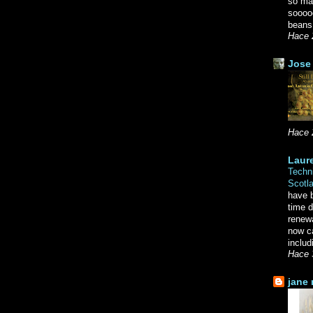
so ma
soooo
beans.
Hace 
Jose 
Hace 
Laure
Techni
Scotl
have b
time d
renewa
now c
includ
Hace 
jane 