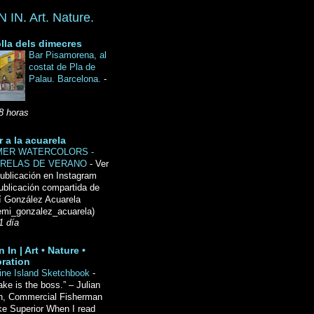
IN. Art. Nature.
lla dels dimecres
Bar Pisamorena, al
costat de Pla de
Palau. Barcelona.
-
8 horas
r a la acuarela
ER WATERCOLORS -
RELAS DE VERANO
-
Ver
ublicación en Instagram
ublicación compartida de
́ González Acuarela
mi_gonzalez_acuarela)
1 día
 In | Art • Nature •
ration
ine Island Sketchbook
-
ake is the boss.” – Julian
n, Commercial Fisherman
ke Superior When I read