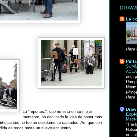
DRAWN 
La co
Hace 
Pinta
SUMM
ACUA
esta p
Una p
Noemi
(@noe
Hace 
Drawn
La "reportera", que no está en su mejor
Explo
momento, ha declinado la idea de poner más
Madel
articipantes no fueron debidamente captados. Así que con
“The l
dida de todos hasta un nuevo encuentro.
Nelso
on La