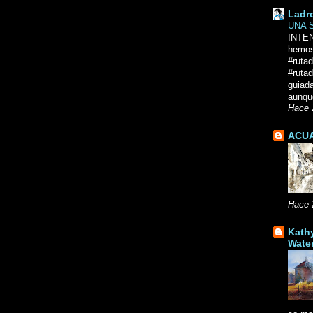
Ladr
UNA 
INTE
hemos
#ruta
#rutad
guiad
aunque
Hace 
ACUA
Hace 
Kath
Wate