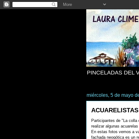
PINCELADAS DEL 
miércoles, 5 de mayo d
ACUARELISTAS
Participantes de "La coll
realizar algunas acuarelas 
En estas fotos vemos a var
fachada neogótica es un re