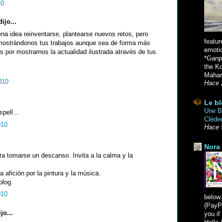
10
ijo...
a idea reinventarse, plantearse nuevos retos, pero
featur
mostrándonos tus trabajos aunque sea de forma más
emoti
s por mostrarnos la actualidad ilustrada através de tus
*Ganpa
the K
Mahara
010
Hace 
Le bl
Une Br
pell...
Cléde
010
Hace 
Nora 
ra tomarse un descanso. Invita a la calma y la
 afición por la pintura y la música.
blog.
010
below.
(PayPa
jo...
you i