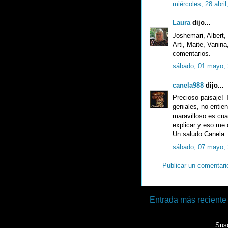
miércoles, 28 abril
Laura
dijo...
Joshemari, Albert, 
Arti, Maite, Vanina
comentarios.
sábado, 01 mayo,
canela988
dijo...
Precioso paisaje! 
geniales, no entie
maravilloso es cua
explicar y eso me 
Un saludo Canela.
sábado, 07 mayo,
Publicar un comentari
Entrada más reciente
Susc