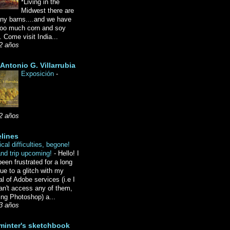
*Living in the
Midwest there are
ny barns....and we have
oo much corn and soy
 Come visit India...
2 años
Antonio G. Villarrubia
Exposición
-
2 años
lines
cal difficulties, begone!
and trip upcoming!
-
Hello! I
een frustrated for a long
ue to a glitch with my
l of Adobe services (i.e I
an't access any of them,
ing Photoshop) a...
3 años
minter's sketchbook