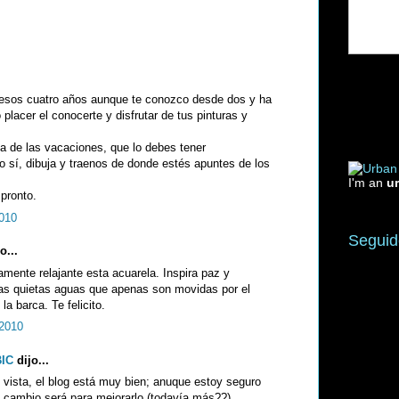
 esos cuatro años aunque te conozco desde dos y ha
placer el conocerte y disfrutar de tus pinturas y
a de las vacaciones, que lo debes tener
o sí, dibuja y traenos de donde estés apuntes de los
I'm an
u
pronto.
2010
Seguid
o...
amente relajante esta acuarela. Inspira paz y
sas quietas aguas que apenas son movidas por el
a barca. Te felicito.
 2010
BIC
dijo...
vista, el blog está muy bien; anuque estoy seguro
 cambio será para mejorarlo (todavía más??)