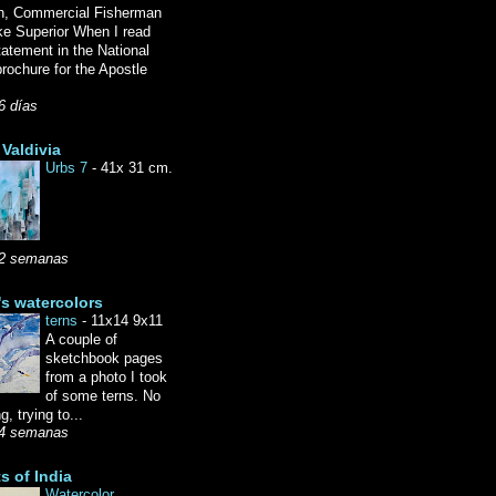
n, Commercial Fisherman
ke Superior When I read
tatement in the National
rochure for the Apostle
6 días
Valdivia
Urbs 7
-
41x 31 cm.
2 semanas
's watercolors
terns
-
11x14 9x11
A couple of
sketchbook pages
from a photo I took
of some terns. No
g, trying to...
4 semanas
ts of India
Watercolor