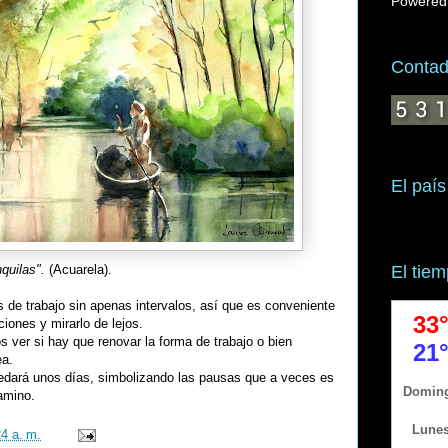
Powered
Contado
El país
El tie
quilas".
(Acuarela).
s de trabajo sin apenas intervalos, así que es conveniente
iones y mirarlo de lejos.
ver si hay que renovar la forma de trabajo o bien
ea.
uedará unos días, simbolizando las pausas que a veces es
amino.
24 a. m.