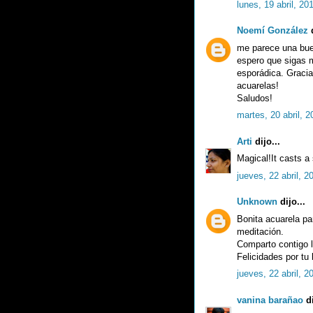
lunes, 19 abril, 20
Noemí González
d
me parece una buen
espero que sigas 
esporádica. Gracia
acuarelas!
Saludos!
martes, 20 abril, 2
Arti
dijo...
Magical!It casts a s
jueves, 22 abril, 2
Unknown
dijo...
Bonita acuarela pa
meditación.
Comparto contigo la
Felicidades por tu 
jueves, 22 abril, 2
vanina barañao
di