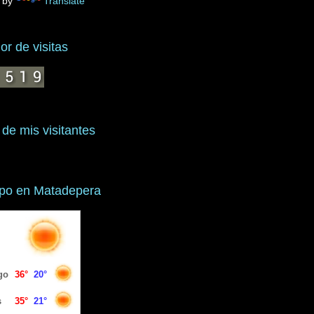
 by
Translate
r de visitas
 de mis visitantes
mpo en Matadepera