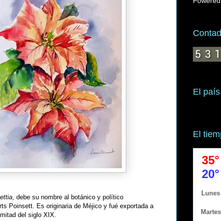
Powered
Contado
El país
El tie
ettia
, debe su nombre al botánico y político
s Poinsett. Es originaria de Méjico y fué exportada a
mitad del siglo XIX.