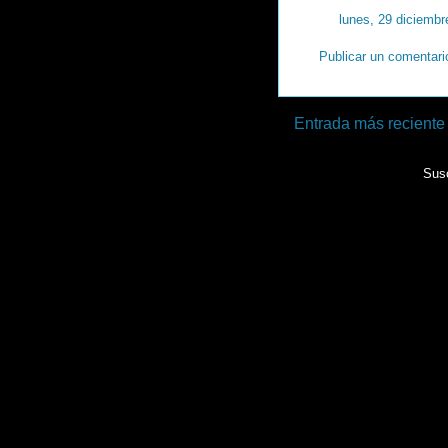
lunes, 29 diciembr
Publicar un comentari
Entrada más reciente
Susc