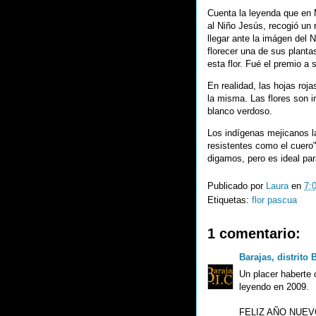
Cuenta la leyenda que en M
al Niño Jesús, recogió un 
llegar ante la imágen del N
florecer una de sus planta
esta flor. Fué el premio a
En realidad, las hojas roja
la misma. Las flores son i
blanco verdoso.
Los indígenas mejicanos 
resistentes como el cuero"
digamos, pero es ideal par
Publicado por
Laura
en
7:
Etiquetas:
flor pascua
1 comentario:
Barajas, distrito 
Un placer haberte 
leyendo en 2009.
FELIZ AÑO NUEV