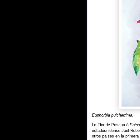
Euphorbia pulcherrima.
La Flor de Pascua ó
Poins
estadounidense Joel Robert
otros paises en la primera 