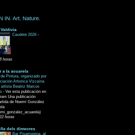
IN. Art. Nature.
Valdivia
Caudete 2026
-
8 horas
r a la acuarela
de Pintura, organizado por
ciación Artistica Vizcaína
 artista Beatriz Marcos
do
-
Ver esta publicación en
gram Una publicación
rtida de Noemí González
ela
mi_gonzalez_acuarela)
22 horas
lla dels dimecres
Bar Pisamorena, al