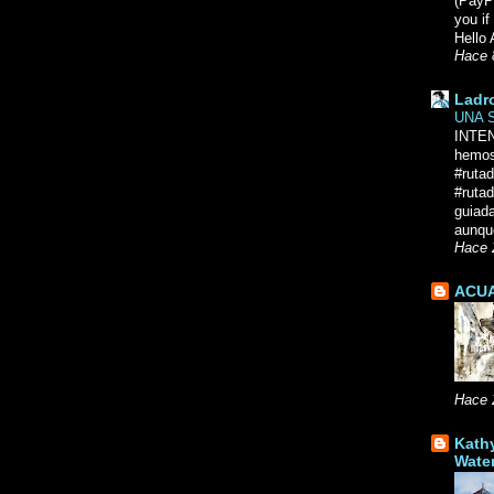
(PayPa
you i
Hello 
Hace 
Ladr
UNA 
INTE
hemos
#ruta
#rutad
guiad
aunque
Hace 
ACUA
Hace 
Kath
Wate