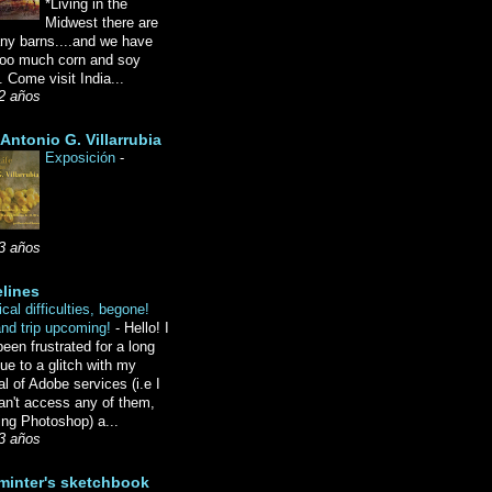
*Living in the
Midwest there are
ny barns....and we have
oo much corn and soy
 Come visit India...
2 años
Antonio G. Villarrubia
Exposición
-
3 años
lines
cal difficulties, begone!
and trip upcoming!
-
Hello! I
een frustrated for a long
ue to a glitch with my
l of Adobe services (i.e I
an't access any of them,
ing Photoshop) a...
3 años
minter's sketchbook