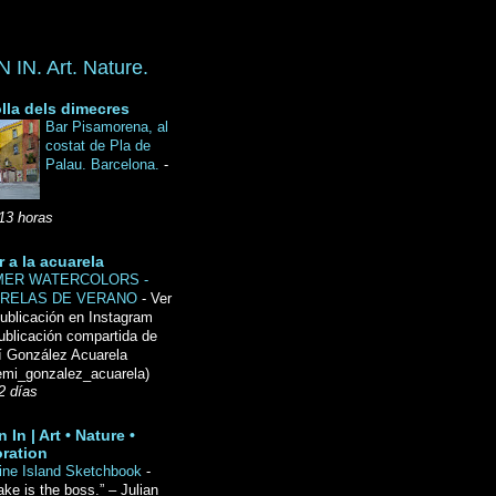
IN. Art. Nature.
lla dels dimecres
Bar Pisamorena, al
costat de Pla de
Palau. Barcelona.
-
13 horas
r a la acuarela
ER WATERCOLORS -
RELAS DE VERANO
-
Ver
ublicación en Instagram
ublicación compartida de
́ González Acuarela
mi_gonzalez_acuarela)
2 días
 In | Art • Nature •
ration
ine Island Sketchbook
-
ake is the boss.” – Julian