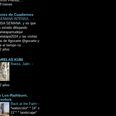
Artist Friends,...
8 meses
ones de Cuadernos
SEMANA INTENSA...
-
NSA SEMANA. y es que
 estado dibujando
delatapamudejar
elatapa2024 y las visitas
as de #gozarte @gozarte y
 el tiempo no ...
2 años
RELAS KUBI
Baeza, Jaén.
-
2 años
y Los-Rathburn,
rcolors
Back at the Farm
-
*watercolor* * 14" x
21"* * landscape*