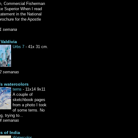
n, Commercial Fisherman
ke Superior When I read
tatement in the National
rochure for the Apostle
1 semana
Valdivia
Urbs 7
-
41x 31 cm.
2 semanas
's watercolors
terns
-
11x14 9x11
A couple of
sketchbook pages
from a photo I took
of some terns. No
g, trying to...
4 semanas
ts of India
Watercolor