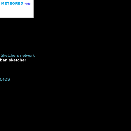
rban sketcher
ores