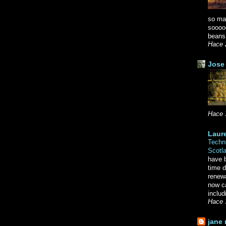
so ma
soooo
beans.
Hace 
Jose 
Hace 
Laure
Techni
Scotl
have b
time d
renewa
now c
includ
Hace 
jane 