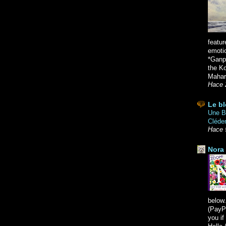
featur
emoti
*Ganpa
the K
Mahara
Hace 
Le bl
Une Br
Cléde
Hace 
Nora 
below.
(PayPa
you i