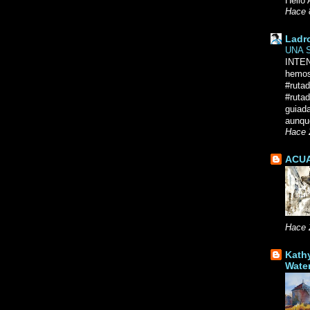
Hello 
Hace 
Ladr
UNA 
INTE
hemos
#ruta
#rutad
guiad
aunque
Hace 
ACUA
Hace 
Kath
Wate