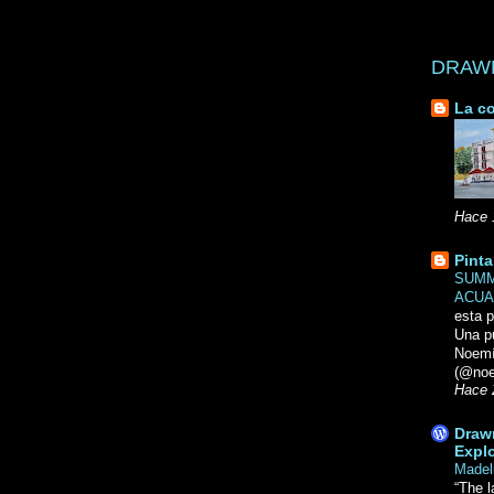
DRAWN 
La co
Hace 
Pinta
SUMM
ACUA
esta p
Una p
Noemi
(@noe
Hace 
Drawn
Explo
Madel
“The l