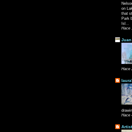
Nelso
on La
that s
Park b
Isl...
Hace 
Juan 
Hace 
laura
drawin
Hace 
Artis