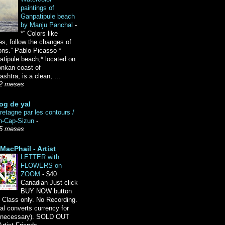
paintings of
Ganpatipule beach
by Manju Panchal
-
*“ Colors like
es, follow the changes of
ons.” Pablo Picasso *
tipule beach,* located on
onkan coast of
shtra, is a clean, ...
2 meses
og de yal
etagne par les contours /
n-Cap-Sizun
-
5 meses
MacPhail - Artist
LETTER with
FLOWERS on
ZOOM
-
$40
Canadian Just click
BUY NOW button
 Class only. No Recording.
l converts currency for
f necessary). SOLD OUT