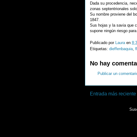
Dada su procedencia, nece
zonas septentrionales solo
Su nombre proviene del bo
1847.
Sus hojas y la savia que c
supone ningún riesgo para
Publicado por
Laura
en
8:
Etiquetas:
dieffenbaquia
,
f
No hay comenta
Publicar un comentari
Entrada más reciente
Susc