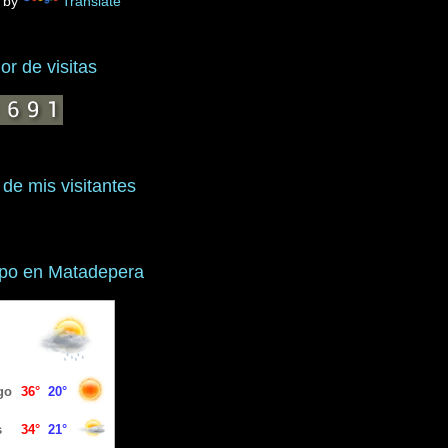
 by
Translate
r de visitas
 de mis visitantes
mpo en Matadepera