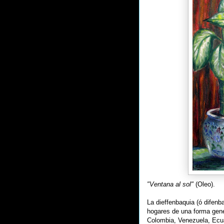
"Ventana al sol"
(Oleo).
La dieffenbaquia (ó difenb
hogares de una forma gene
Colombia, Venezuela, Ecua