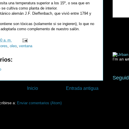
sita una temperatura superior a los 15º, o sea que en
 se cultiva como planta de interior.
tánico alemán J.F. Dieffenbach, que vivió entre 1794 y
ontiene son tóxicas (solamente si se ingieren), lo que no
 adoptarla como complemento de nuestro salón.
30 a. m.
lores
,
oleo
,
ventana
rios:
I'm an
u
o
Seguid
Inicio
Entrada antigua
ribirse a:
Enviar comentarios (Atom)