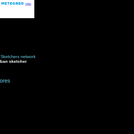
rban sketcher
ores