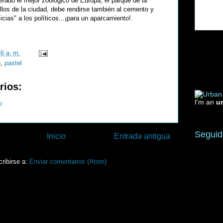
erado el mejor zoológico de Europa, el parque de la
ullos de la ciudad, debe rendirse también al cemento y
cias" a los políticos...¡para un aparcamiento!.
46 a. m.
o
,
pastel
rios:
I'm an
u
o
Seguid
Inicio
Entrada antigua
ribirse a:
Enviar comentarios (Atom)