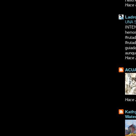
Hello 
Hace 
Ladr
UNA 
INTE
hemos
#ruta
#rutad
guiad
aunque
Hace 
ACUA
Hace 
Kath
Wate