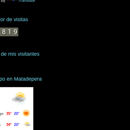
 by
Translate
r de visitas
 de mis visitantes
mpo en Matadepera