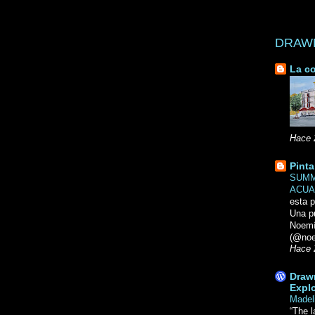
DRAWN 
La co
Hace 
Pinta
SUMM
ACUA
esta p
Una p
Noemi
(@noe
Hace 
Drawn
Explo
Madel
“The l