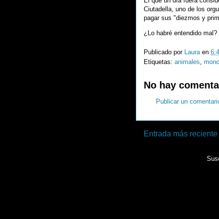
El que un día fuera consid
Ciutadella, uno de los org
pagar sus "diezmos y primi
¿Lo habré entendido mal?
Publicado por
Laura
en
6:
Etiquetas:
animales
,
mon
No hay comenta
Publicar un comentari
Entrada más reciente
Susc