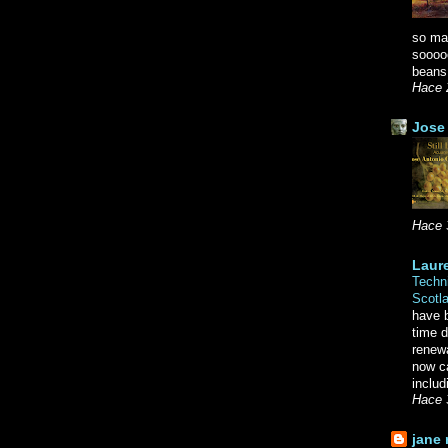
so ma
soooo
beans.
Hace 
Jose 
Hace 
Laure
Techni
Scotl
have b
time d
renewa
now c
includ
Hace 
jane 