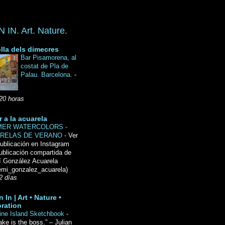
IN. Art. Nature.
lla dels dimecres
Bar Pisamorena, al
costat de Pla de
Palau. Barcelona.
-
20 horas
r a la acuarela
ER WATERCOLORS -
RELAS DE VERANO
-
Ver
ublicación en Instagram
ublicación compartida de
́ González Acuarela
mi_gonzalez_acuarela)
2 días
 In | Art • Nature •
ration
ine Island Sketchbook
-
ake is the boss.” – Julian