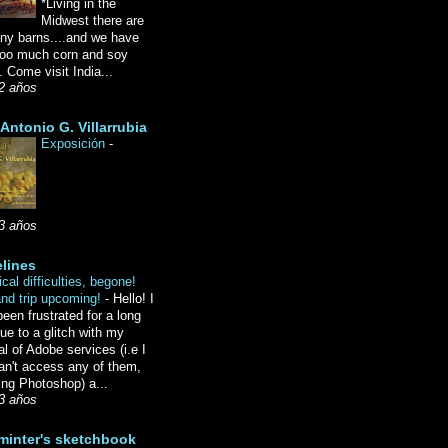
*Living in the
Midwest there are
ny barns....and we have
oo much corn and soy
 Come visit India...
2 años
Antonio G. Villarrubia
Exposición
-
3 años
lines
cal difficulties, begone!
and trip upcoming!
-
Hello! I
een frustrated for a long
ue to a glitch with my
l of Adobe services (i.e I
an't access any of them,
ing Photoshop) a...
3 años
minter's sketchbook