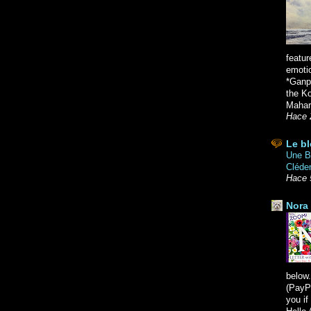
featur
emoti
*Ganpa
the K
Mahara
Hace 
Le bl
Une Br
Cléde
Hace 
Nora 
below.
(PayPa
you i