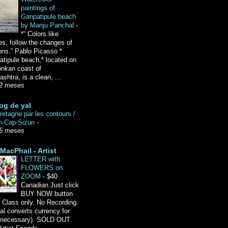
paintings of
Ganpatipule beach
by Manju Panchal
-
*“ Colors like
es, follow the changes of
ons.” Pablo Picasso *
tipule beach,* located on
onkan coast of
shtra, is a clean, ...
2 meses
og de yal
etagne par les contours /
n-Cap-Sizun
-
5 meses
MacPhail - Artist
LETTER with
FLOWERS on
ZOOM
-
$40
Canadian Just click
BUY NOW button
 Class only. No Recording.
l converts currency for
f necessary). SOLD OUT