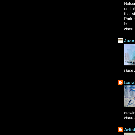
Nelso
on La
that s
Park b
Isl...
Hace 
Juan 
Hace 
laura
drawin
Hace 
Artis