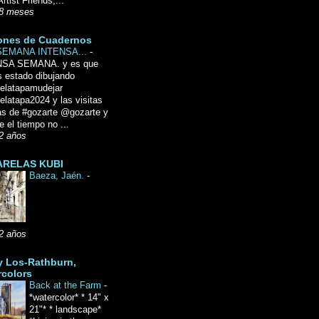
Artist Friends,...
8 meses
ones de Cuadernos
SEMANA INTENSA...
-
NSA SEMANA. y es que
 estado dibujando
delatapamudejar
elatapa2024 y las visitas
as de #gozarte @gozarte y
 el tiempo no ...
2 años
RELAS KUBI
Baeza, Jaén.
-
2 años
y Los-Rathburn,
rcolors
Back at the Farm
-
*watercolor* * 14" x
21"* * landscape*