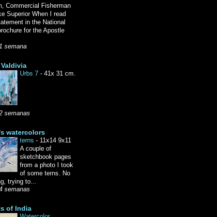
n, Commercial Fisherman
ke Superior When I read
tatement in the National
rochure for the Apostle
1 semana
Valdivia
Urbs 7
-
41x 31 cm.
2 semanas
's watercolors
terns
-
11x14 9x11
A couple of
sketchbook pages
from a photo I took
of some terns. No
g, trying to...
4 semanas
ts of India
Watercolor