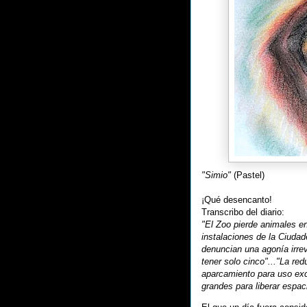
"Simio"
(Pastel)
¡Qué desencanto!
Transcribo del diario:
"El Zoo pierde animales e
instalaciones de la Ciuda
denuncian una agonía irrev
tener solo cinco"..."La re
aparcamiento para uso exc
grandes para liberar espaci