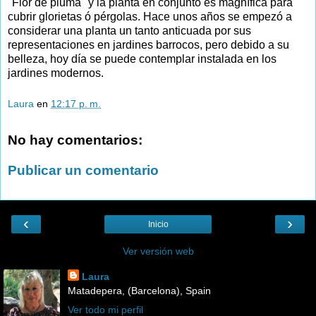
"Flor de pluma" y la planta en conjunto es magnífica para
cubrir glorietas ó pérgolas. Hace unos años se empezó a
considerar una planta un tanto anticuada por sus
representaciones en jardines barrocos, pero debido a su
belleza, hoy día se puede contemplar instalada en los
jardines modernos.
Laura
en
12:17 p. m.
No hay comentarios:
Publicar un comentario
‹
›
Inicio
Ver versión web
Laura
Matadepera, (Barcelona), Spain
Ver todo mi perfil