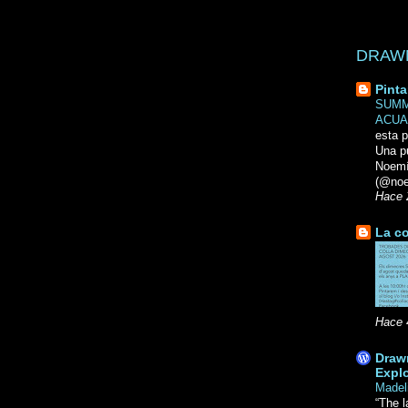
DRAWN 
Pinta
SUMM
ACUA
esta p
Una p
Noemi
(@noe
Hace 
La co
Hace 
Drawn
Explo
Madel
“The l