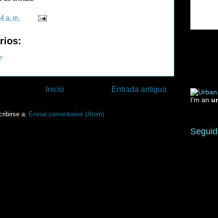
44 a. m.
rios:
o
Inicio
Entrada antigua
I'm an
u
ribirse a:
Enviar comentarios (Atom)
Seguid