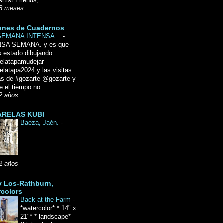
Artist Friends,...
8 meses
ones de Cuadernos
SEMANA INTENSA...
-
NSA SEMANA. y es que
 estado dibujando
delatapamudejar
elatapa2024 y las visitas
as de #gozarte @gozarte y
 el tiempo no ...
2 años
RELAS KUBI
Baeza, Jaén.
-
2 años
y Los-Rathburn,
rcolors
Back at the Farm
-
*watercolor* * 14" x
21"* * landscape*