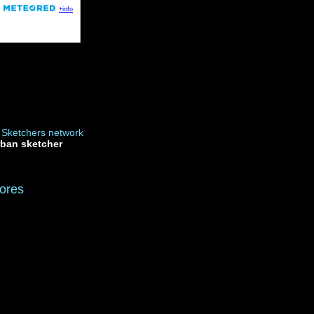
rban sketcher
ores