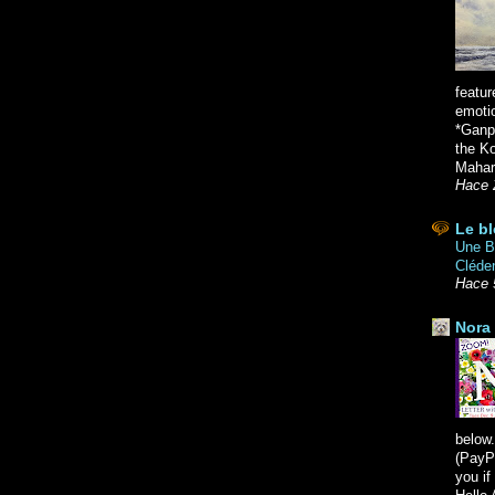
featur
emoti
*Ganpa
the K
Mahara
Hace 
Le bl
Une Br
Cléde
Hace 
Nora 
below.
(PayPa
you i