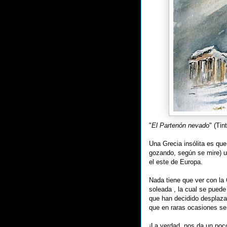
"
El Partenón nevado
" (Tin
Una Grecia insólita es que
gozando, según se mire) u
el este de Europa.
Nada tiene que ver con la
soleada , la cual se puede 
que han decidido desplaza
que en raras ocasiones se
¡La verdad, nos da un poco