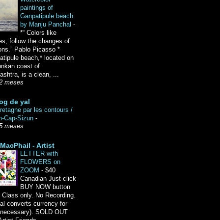
paintings of
Ganpatipule beach
by Manju Panchal
-
*“ Colors like
es, follow the changes of
ons.” Pablo Picasso *
tipule beach,* located on
onkan coast of
shtra, is a clean, ...
2 meses
og de yal
etagne par les contours /
n-Cap-Sizun
-
5 meses
MacPhail - Artist
LETTER with
FLOWERS on
ZOOM
-
$40
Canadian Just click
BUY NOW button
 Class only. No Recording.
l converts currency for
f necessary). SOLD OUT