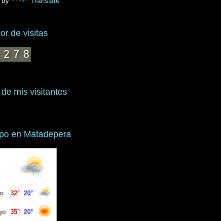
 by
Translate
r de visitas
 de mis visitantes
mpo en Matadepera