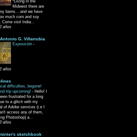
*Living in the
Midwest there are
ny barns....and we have
oo much corn and soy
 Come visit India...
2 años
Antonio G. Villarrubia
Exposición
-
2 años
lines
cal difficulties, begone!
and trip upcoming!
-
Hello! I
een frustrated for a long
ue to a glitch with my
l of Adobe services (i.e I
an't access any of them,
ing Photoshop) a...
3 años
minter's sketchbook