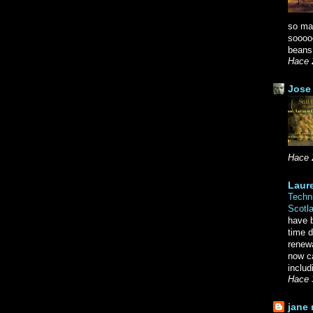
so ma
soooo
beans.
Hace 
Jose 
Hace 
Laure
Techni
Scotl
have b
time d
renewa
now c
includ
Hace 
jane 