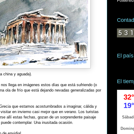
Powered
Contado
El país
ta china y aguada).
El tie
 nos llega en imágenes estos días que está sufriendo (o
na ola de frío que está dejando nevadas generalizadas por
 Grecia que estamos acostumbrados a imaginar, cálida y
visitar en invierno casi mejor que en verano. Los turistas
rse allí estas fechas, gozan de un sorprendente paisaje
 puede contemplar. Una inusitada ocasión.
 de envidia!