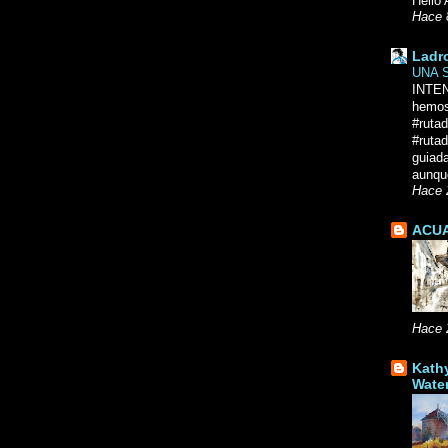
Hello 
Hace 
Ladr
UNA 
INTE
hemos
#ruta
#rutad
guiad
aunque
Hace 
ACUA
Hace 
Kath
Wate