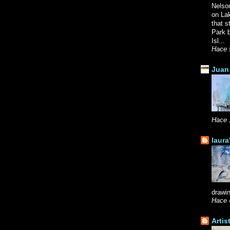
Nelso
on La
that s
Park b
Isl...
Hace 
Juan 
Hace 
laura
drawin
Hace 
Artis