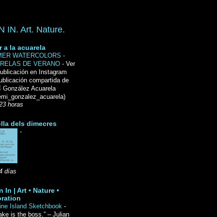
IN. Art. Nature.
r a la acuarela
ER WATERCOLORS -
RELAS DE VERANO
-
Ver
ublicación en Instagram
ublicación compartida de
́ González Acuarela
mi_gonzalez_acuarela)
23 horas
lla dels dimecres
-
4 días
 In | Art • Nature •
ration
ine Island Sketchbook
-
ake is the boss.” – Julian