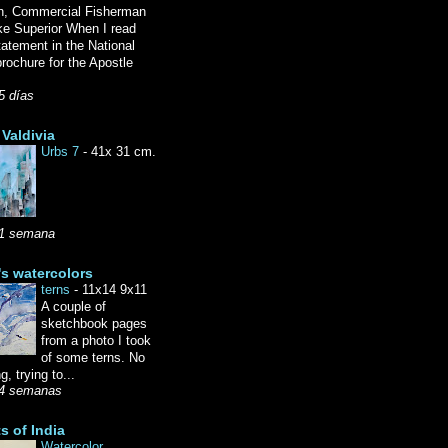
n, Commercial Fisherman
ke Superior When I read
tatement in the National
rochure for the Apostle
5 días
Valdivia
Urbs 7
-
41x 31 cm.
1 semana
's watercolors
terns
-
11x14 9x11
A couple of
sketchbook pages
from a photo I took
of some terns. No
g, trying to...
4 semanas
ts of India
Watercolor