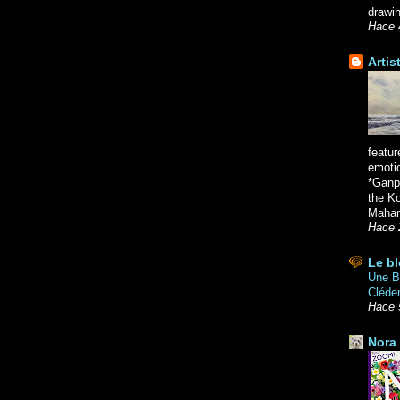
drawin
Hace 
Artis
featur
emoti
*Ganpa
the K
Mahara
Hace 
Le bl
Une Br
Cléde
Hace 
Nora 