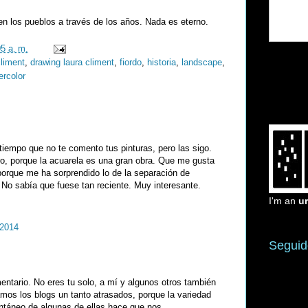
cen los pueblos a través de los años. Nada es eterno.
05 a. m.
climent
,
drawing laura climent
,
fiordo
,
historia
,
landscape
,
ercolor
tiempo que no te comento tus pinturas, pero las sigo.
o, porque la acuarela es una gran obra. Que me gusta
orque me ha sorprendido lo de la separación de
No sabía que fuese tan reciente. Muy interesante.
I'm an
u
 2014
Seguid
entario. No eres tu solo, a mí y algunos otros también
amos los blogs un tanto atrasados, porque la variedad
antáneo de algunas de ellas hace que nos