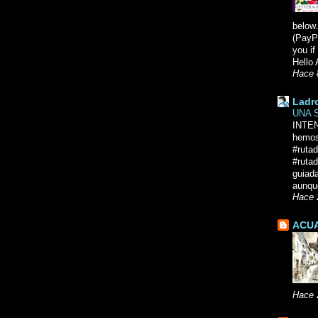
below.
(PayPa
you i
Hello 
Hace 
Ladr
UNA 
INTE
hemos
#ruta
#rutad
guiad
aunque
Hace 
ACUA
Hace 