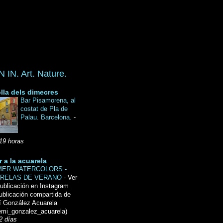
IN. Art. Nature.
lla dels dimecres
Bar Pisamorena, al
costat de Pla de
Palau. Barcelona.
-
19 horas
r a la acuarela
ER WATERCOLORS -
RELAS DE VERANO
-
Ver
ublicación en Instagram
ublicación compartida de
́ González Acuarela
mi_gonzalez_acuarela)
2 días