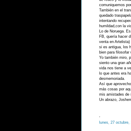
comuniquemos por 
También en el tra
quedado traspapel
intentando recuper
humildad,con la vi
Lo de Noruega. Es
FB, quería hacer d
venta en Artelista
si es antigua, los
bien para filosofar
Yo también miro, p
siento una gran año
vida nos tiene a v
lo que antes era ha
desmemoriada.
Así que aprovecho 
más cosas por aquí.
mis amistades de 
Un abrazo, Joshem
,
lunes, 27 octubre,