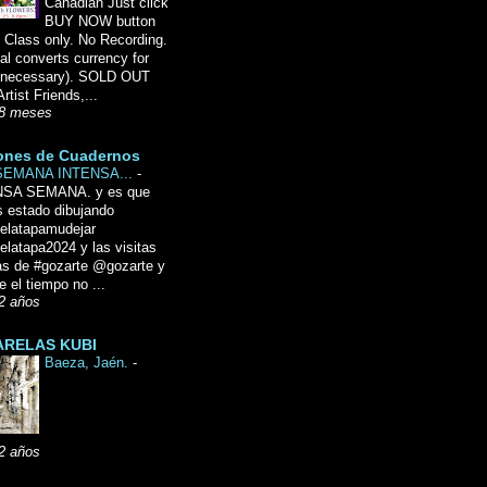
Canadian Just click
BUY NOW button
 Class only. No Recording.
l converts currency for
f necessary). SOLD OUT
Artist Friends,...
8 meses
ones de Cuadernos
SEMANA INTENSA...
-
NSA SEMANA. y es que
 estado dibujando
delatapamudejar
elatapa2024 y las visitas
as de #gozarte @gozarte y
 el tiempo no ...
2 años
RELAS KUBI
Baeza, Jaén.
-
2 años