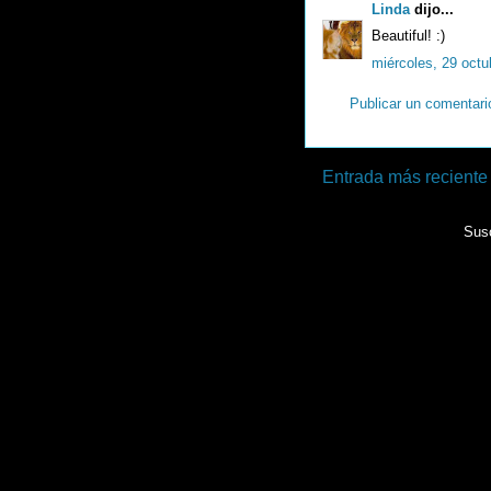
Linda
dijo...
Beautiful! :)
miércoles, 29 octu
Publicar un comentari
Entrada más reciente
Susc