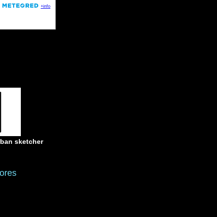
rban sketcher
ores