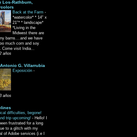
y Los-Rathburn,
rcolors
Back at the Farm
-
*watercolor* * 14" x
21"* * landscape*
*Living in the
Midwest there are
ny barns....and we have
oo much corn and soy
 Come visit India...
2 años
Antonio G. Villarrubia
Exposición
-
3 años
lines
cal difficulties, begone!
and trip upcoming!
-
Hello! I
een frustrated for a long
ue to a glitch with my
l of Adobe services (i.e I