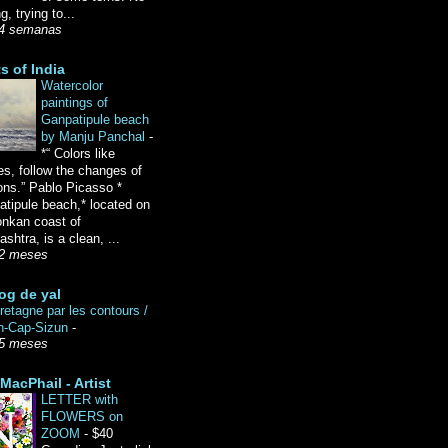
g, trying to...
4 semanas
ts of India
Watercolor
paintings of
Ganpatipule beach
by Manju Panchal
-
*“ Colors like
es, follow the changes of
ons.” Pablo Picasso *
tipule beach,* located on
onkan coast of
shtra, is a clean, ...
2 meses
og de yal
etagne par les contours /
n-Cap-Sizun
-
5 meses
MacPhail - Artist
LETTER with
FLOWERS on
ZOOM
-
$40