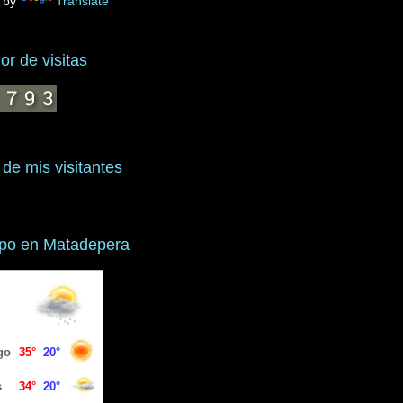
 by
Translate
r de visitas
 de mis visitantes
mpo en Matadepera