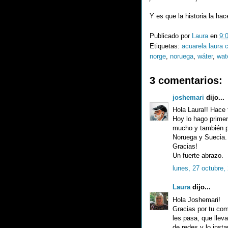
Y es que la historia la ha
Publicado por
Laura
en
9:
Etiquetas:
acuarela laura 
norge
,
noruega
,
wáter
,
wat
3 comentarios:
joshemari
dijo...
Hola Laura!! Hace 
Hoy lo hago primer
mucho y también p
Noruega y Suecia. 
Gracias!
Un fuerte abrazo.
lunes, 27 octubre,
Laura
dijo...
Hola Joshemari!
Gracias por tu com
les pasa, que llev
de redes y lo inst