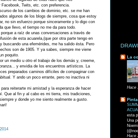
Facebook, Twits, etc. con preferencia.
nscurso de los cambios de dominio, etc. se me han
ados algunos de los blogs de siempre, cosa que estoy
ar, no sin esfuerzo porque sinceramente y lo digo con
da que llevo, el tiempo no me da para todo.
 porque a raíz de unas conversaciones a través de
ifusión de esta acuarela,(que por otra parte tengo en
) y buscando una efemérides, me ha salido ésta. Pero
DRAWN 
 hechos son de 1905. Y ya sabes, siempre me viene
 un poquito.
La co
or un medio u otro el trabajo de los demás y, creeme,
ranza... y envidia de los encuentros artísticos. La
eces preparados caminos difíciles de compaginar con
bitual. Y ando un poco errante, pero no inactiva ni
Hace 
para reiterarte mi amistad y la esperanza de hacer
 Que al fin y al cabo es mi tierra, mis tradiciones,
siempre y donde yo me siento realmente a gusto.
Pinta
SUMM
ari!
ACUA
esta p
Una p
Noemi
 2014
(@noe
Hace 