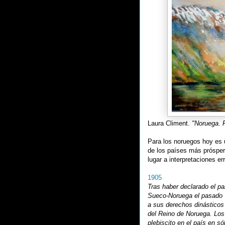
Laura Climent.
"Noruega. 
Para los noruegos hoy es 
de los países más prósper
lugar a interpretaciones er
1905
Tras haber declarado el pa
Sueco-Noruega el pasado 7 
a sus derechos dinásticos
del Reino de Noruega. Los
plebiscito en el país en s