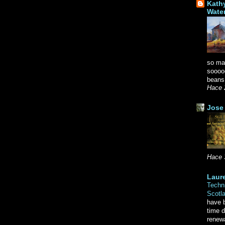
Kath
Wate
so ma
soooo
beans.
Hace 
Jose 
Hace 
Laure
Techni
Scotl
have b
time d
renewa