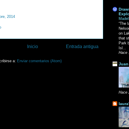
Drawn
Explo
bre, 2014
Madel
“The l
o
Nelso
on La
that s
Park b
Inicio
Entrada antigua
Isl...
Hace 
ribirse a:
Enviar comentarios (Atom)
Juan 
Hace 
laura