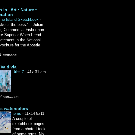
 In | Art • Nature •
ration
ine Island Sketchbook
-
ake is the boss.” – Julian
n, Commercial Fisherman
ke Superior When I read
tatement in the National
rochure for the Apostle
1 semana
Valdivia
Urbs 7
-
41x 31 cm.
2 semanas
's watercolors
terns
-
11x14 9x11
A couple of
sketchbook pages
from a photo I took
of some terns. No