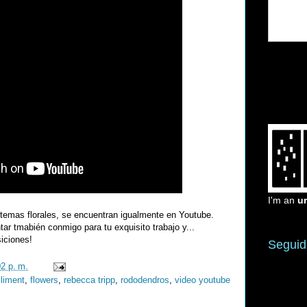
I'm an
u
emas florales, se encuentran igualmente en Youtube.
ar tmabién conmigo para tu exquisito trabajo y...
iciones!
Seguid
02 p. m.
climent
,
flowers
,
rebecca tripp
,
rododendros
,
video youtube