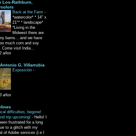
y Los-Rathburn,
rcolors
Back at the Farm
-
*watercolor* * 14" x
21"* * landscape*
*Living in the
Midwest there are
ny barns....and we have
oo much corn and soy
 Come visit India...
2 años
Antonio G. Villarrubia
Exposición
-
3 años
lines
cal difficulties, begone!
and trip upcoming!
-
Hello! I
een frustrated for a long
ue to a glitch with my
l of Adobe services (i.e I