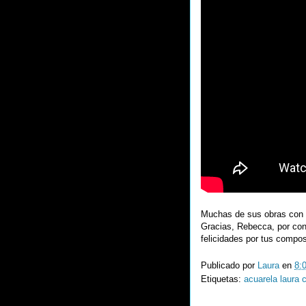
Muchas de sus obras con t
Gracias, Rebecca, por cont
felicidades por tus compos
Publicado por
Laura
en
8:
Etiquetas:
acuarela laura 