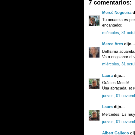
7 comentarios:
Mercè Nogueira
di
Tu acuarela es pre
encantador.
miércoles, 31 octu
Merce Ares
dijo...
Bellisima acuarela,
Va a engalanar el vi
miércoles, 31 octu
Laura
dijo...
Gràcies Mercé!
Una abraçada, et r
jueves, 01 noviem
Laura
dijo...
Mercedes: Es muy 
jueves, 01 noviem
Albert Gallego
dij