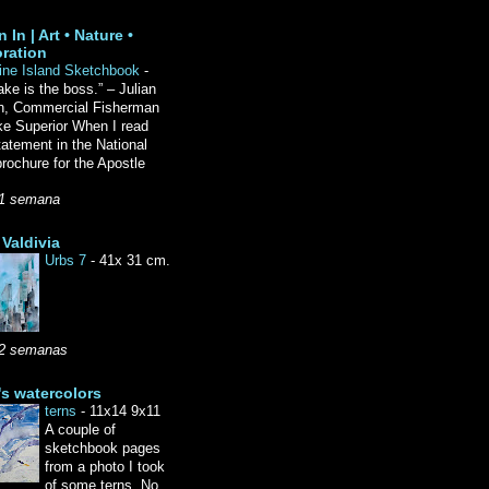
 In | Art • Nature •
ration
ine Island Sketchbook
-
ake is the boss.” – Julian
n, Commercial Fisherman
ke Superior When I read
tatement in the National
rochure for the Apostle
1 semana
Valdivia
Urbs 7
-
41x 31 cm.
2 semanas
's watercolors
terns
-
11x14 9x11
A couple of
sketchbook pages
from a photo I took
of some terns. No