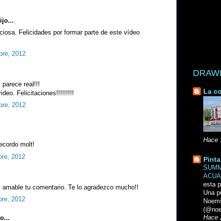
jo...
ciosa. Felicidades por formar parte de este vídeo
bre, 2012
DRAWN 
 parece real!!!
La co
deo. Felicitaciones!!!!!!!!!
bre, 2012
Hace 
ecordo molt!
bre, 2012
Pinta
SUMM
ACUA
esta p
amable tu comentario. Te lo agradezco mucho!!
Una p
bre, 2012
Noemi
(@noe
o...
Hace 