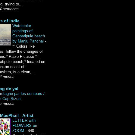
g, trying to...
4 semanas
ts of India
Watercolor
paintings of
Ganpatipule beach
by Manju Panchal
-
*“ Colors like
es, follow the changes of
ons.” Pablo Picasso *
tipule beach,* located on
onkan coast of
shtra, is a clean, ...
2 meses
og de yal
etagne par les contours /
n-Cap-Sizun
-
5 meses
MacPhail - Artist
LETTER with
FLOWERS on
ZOOM
-
$40