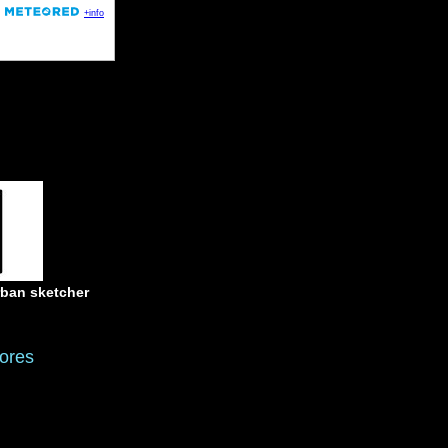
rban sketcher
ores