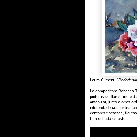
Laura Climent.
"Rododend
La compositora Rebecca Tr
pinturas de flores, me pidi
amenizar, junto a otros ar
interpretado con instrume
cantores tibetanos, flauta
El resultado es éste: