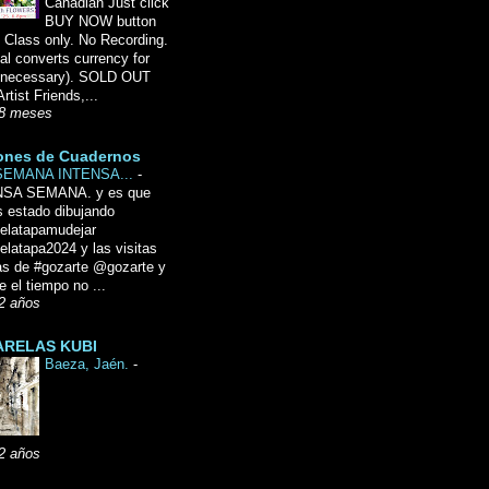
Canadian Just click
BUY NOW button
 Class only. No Recording.
l converts currency for
f necessary). SOLD OUT
Artist Friends,...
8 meses
ones de Cuadernos
SEMANA INTENSA...
-
NSA SEMANA. y es que
 estado dibujando
delatapamudejar
elatapa2024 y las visitas
as de #gozarte @gozarte y
 el tiempo no ...
2 años
RELAS KUBI
Baeza, Jaén.
-
2 años