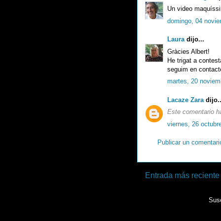
Un video maquíssim
domingo, 04 novie
Laura
dijo...
Gràcies Albert!
He trigat a contes
seguim en contact
martes, 20 noviem
Lacaze Zara
dijo..
Este comentario ha
viernes, 26 octubr
Publicar un comentari
Entrada más reciente
Susc