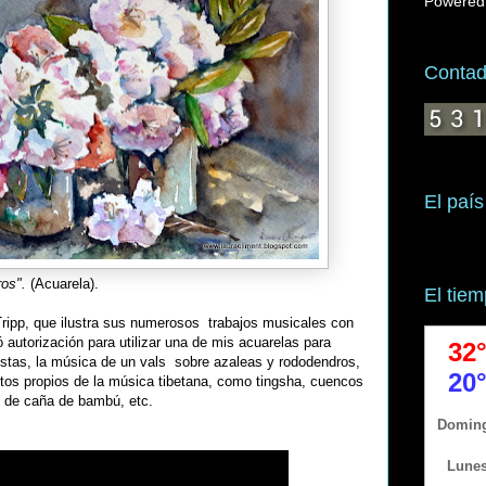
Powered
Contado
El país
ros".
(Acuarela).
El tie
ipp, que ilustra sus numerosos trabajos musicales con
ó autorización para utilizar una de mis acuarelas para
tistas, la música de un vals sobre azaleas y rododendros,
ntos propios de la música tibetana, como tingsha, cuencos
s de caña de bambú, etc.