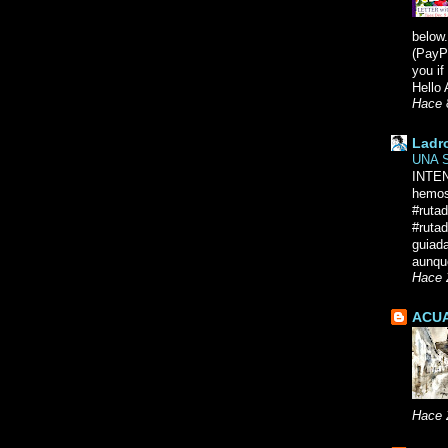
below.
(PayPa
you i
Hello 
Hace 
Ladr
UNA 
INTE
hemos
#ruta
#rutad
guiad
aunque
Hace 
ACUA
Hace 