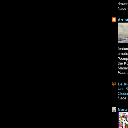
drawin
Hace 
Artis
featur
emoti
*Ganpa
the K
Mahara
Hace 
Le bl
Une Br
Cléde
Hace 
Nora 