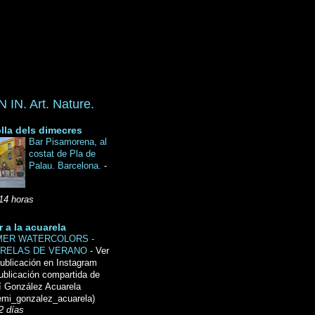
IN. Art. Nature.
lla dels dimecres
Bar Pisamorena, al
costat de Pla de
Palau. Barcelona.
-
14 horas
r a la acuarela
ER WATERCOLORS -
RELAS DE VERANO
-
Ver
ublicación en Instagram
ublicación compartida de
́ González Acuarela
mi_gonzalez_acuarela)
2 días