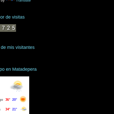
 by
Translate
r de visitas
 de mis visitantes
mpo en Matadepera