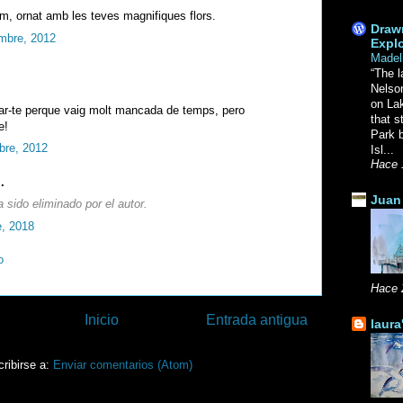
, ornat amb les teves magnifiques flors.
Drawn
mbre, 2012
Explo
Madel
“The l
Nelso
on La
tar-te perque vaig molt mancada de temps, pero
that s
e!
Park b
bre, 2012
Isl...
Hace 
.
Juan 
 sido eliminado por el autor.
e, 2018
o
Hace 
Inicio
Entrada antigua
laura
ribirse a:
Enviar comentarios (Atom)