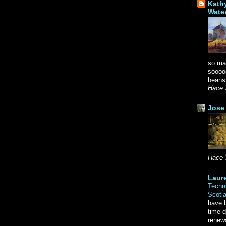
Kath
Wate
so ma
soooo
beans.
Hace 
Jose 
Hace 
Laure
Techni
Scotl
have b
time d
renewa