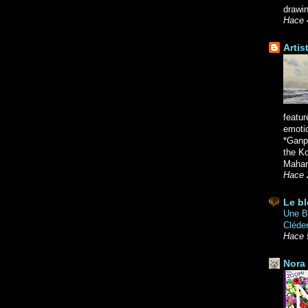
drawin
Hace 
Artis
featur
emoti
*Ganpa
the K
Mahara
Hace 
Le bl
Une Br
Cléde
Hace 
Nora 