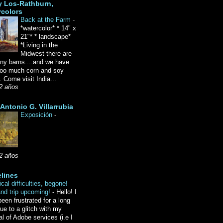
y Los-Rathburn,
rcolors
Back at the Farm
-
*watercolor* * 14" x
21"* * landscape*
*Living in the
Midwest there are
ny barns....and we have
oo much corn and soy
 Come visit India...
2 años
Antonio G. Villarrubia
Exposición
-
2 años
lines
cal difficulties, begone!
and trip upcoming!
-
Hello! I
een frustrated for a long
ue to a glitch with my
l of Adobe services (i.e I