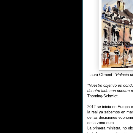
Laura Climent.
"Palacio d
"Nuestro objetivo es condu
del otro lado con nuestra r
Thorning-Schmidt.
2012 se inicia en Europa c
la real ya sabemos en man
de las decisiones económi
de la zona euro.
La primera ministra, no ob