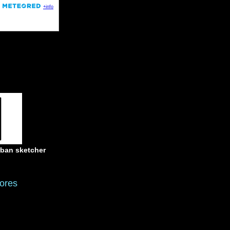
rban sketcher
ores