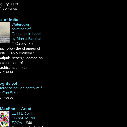
g, trying to...
4 semanas
ts of India
Watercolor
paintings of
Ganpatipule beach
by Manju Panchal
-
*“ Colors like
es, follow the changes of
ons.” Pablo Picasso *
tipule beach,* located on
onkan coast of
shtra, is a clean, ...
2 meses
og de yal
etagne par les contours /
n-Cap-Sizun
-
5 meses
MacPhail - Artist
LETTER with
FLOWERS on
ZOOM
-
$40