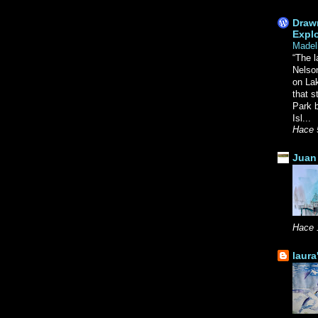
Drawn
Explo
Madel
“The l
Nelso
on La
that s
Park b
Isl...
Hace 
Juan 
Hace 
laura