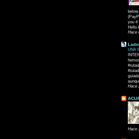
below.
(PayPa
you i
Hello 
Hace 
Ladr
UNA 
INTE
hemos
#ruta
#rutad
guiad
aunque
Hace 
ACUA
Hace 