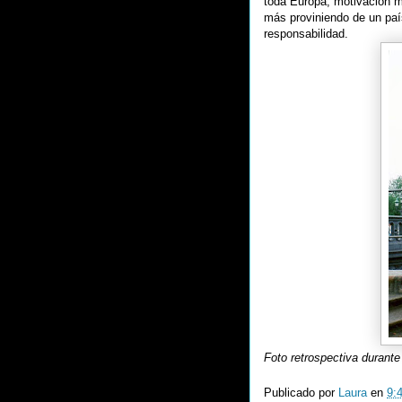
toda Europa, motivación m
más proviniendo de un paí
responsabilidad.
Foto retrospectiva durant
Publicado por
Laura
en
9: