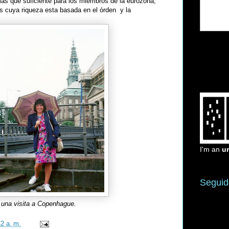
as que suficiente para los miembros de la eurozona,
s cuya riqueza esta basada en el órden y la
I'm an
u
Seguid
e una visita a Copenhague.
42 a. m.