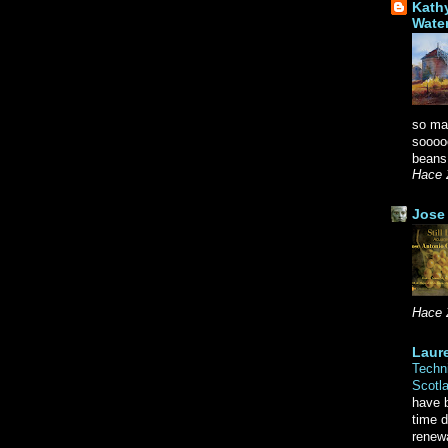
Kath
Wate
so ma
soooo
beans.
Hace 
Jose 
Hace 
Laure
Techni
Scotl
have b
time d
renewa