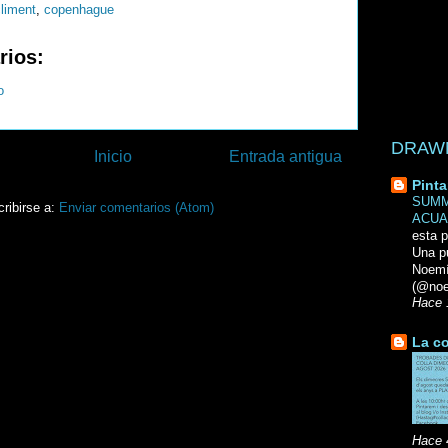
climent
,
copenhague
rios:
o
DRAWN 
Inicio
Entrada antigua
Pinta
SUMM
ribirse a:
Enviar comentarios (Atom)
ACUA
esta p
Una p
Noemi
(@noe
Hace 
La co
Hace 