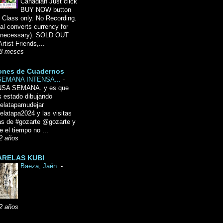
Canadian Just click
BUY NOW button
 Class only. No Recording.
l converts currency for
f necessary). SOLD OUT
Artist Friends,...
8 meses
ones de Cuadernos
SEMANA INTENSA...
-
NSA SEMANA. y es que
 estado dibujando
delatapamudejar
elatapa2024 y las visitas
as de #gozarte @gozarte y
 el tiempo no ...
2 años
RELAS KUBI
Baeza, Jaén.
-
2 años