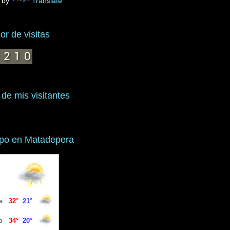
 by
Translate
r de visitas
 de mis visitantes
mpo en Matadepera