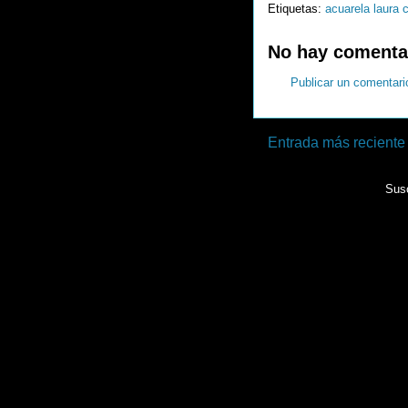
Etiquetas:
acuarela laura 
No hay comenta
Publicar un comentari
Entrada más reciente
Susc