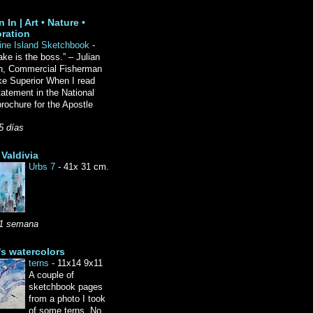
 In | Art • Nature •
ration
ine Island Sketchbook
-
ake is the boss.” – Julian
n, Commercial Fisherman
ke Superior When I read
tatement in the National
rochure for the Apostle
5 días
Valdivia
Urbs 7
-
41x 31 cm.
1 semana
's watercolors
terns
-
11x14 9x11
A couple of
sketchbook pages
from a photo I took
of some terns. No