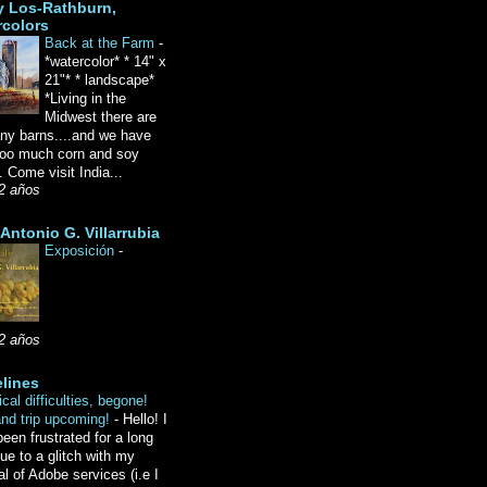
y Los-Rathburn,
rcolors
Back at the Farm
-
*watercolor* * 14" x
21"* * landscape*
*Living in the
Midwest there are
ny barns....and we have
oo much corn and soy
 Come visit India...
2 años
Antonio G. Villarrubia
Exposición
-
2 años
lines
cal difficulties, begone!
and trip upcoming!
-
Hello! I
een frustrated for a long
ue to a glitch with my
l of Adobe services (i.e I