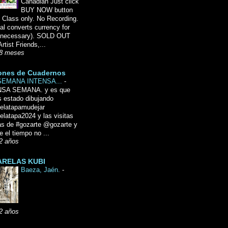
Canadian Just click
BUY NOW button
 Class only. No Recording.
l converts currency for
f necessary). SOLD OUT
Artist Friends,...
8 meses
ones de Cuadernos
SEMANA INTENSA...
-
NSA SEMANA. y es que
 estado dibujando
delatapamudejar
elatapa2024 y las visitas
as de #gozarte @gozarte y
 el tiempo no ...
2 años
RELAS KUBI
Baeza, Jaén.
-
2 años