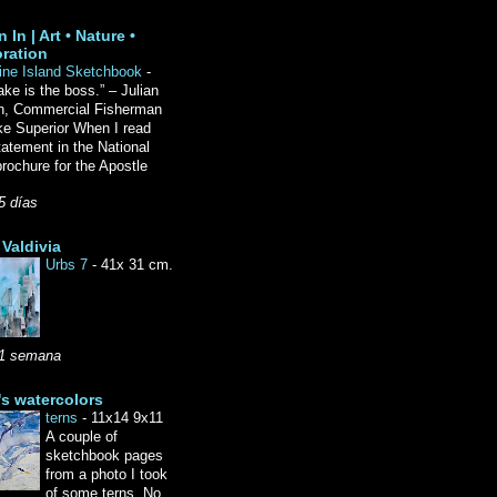
 In | Art • Nature •
ration
ine Island Sketchbook
-
ake is the boss.” – Julian
n, Commercial Fisherman
ke Superior When I read
tatement in the National
rochure for the Apostle
5 días
Valdivia
Urbs 7
-
41x 31 cm.
1 semana
's watercolors
terns
-
11x14 9x11
A couple of
sketchbook pages
from a photo I took
of some terns. No