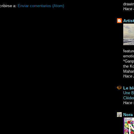
drawin
ribirse a:
Enviar comentarios (Atom)
Hace 
Artis
featur
emoti
*Ganpa
the K
Mahara
Hace 
Le bl
Une Br
Cléde
Hace 
Nora 