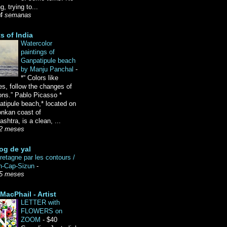
g, trying to...
4 semanas
ts of India
Watercolor
paintings of
Ganpatipule beach
by Manju Panchal
-
*“ Colors like
es, follow the changes of
ons.” Pablo Picasso *
tipule beach,* located on
onkan coast of
shtra, is a clean, ...
2 meses
og de yal
etagne par les contours /
n-Cap-Sizun
-
5 meses
MacPhail - Artist
LETTER with
FLOWERS on
ZOOM
-
$40