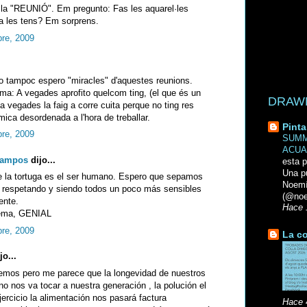
 la "REUNIÓ". Em pregunto: Fas les aquarel·les
a les tens? Em sorprens.
bre, 2009
o tampoc espero "miracles" d'aquestes reunions.
 tema: A vegades aprofito quelcom ting, (el que és un
DRAWN 
, a vegades la faig a corre cuita perque no ting res
ica desordenada a l'hora de treballar.
Pinta
bre, 2009
SUMM
ACUA
Campos
dijo...
esta p
Una p
e la tortuga es el ser humano. Espero que sepamos
Noemi
o, respetando y siendo todos un poco más sensibles
(@noe
ente.
Hace 
 tema, GENIAL
bre, 2009
La co
jo...
remos pero me parece que la longevidad de nuestros
o nos va tocar a nuestra generación , la polución el
ejercicio la alimentación nos pasará factura
Hace 