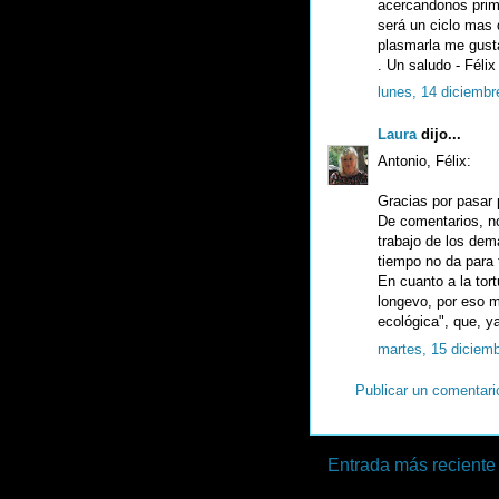
acercandonos prime
será un ciclo mas d
plasmarla me gust
. Un saludo - Félix
lunes, 14 diciembr
Laura
dijo...
Antonio, Félix:
Gracias por pasar p
De comentarios, n
trabajo de los de
tiempo no da para 
En cuanto a la tor
longevo, por eso 
ecológica", que, y
martes, 15 diciem
Publicar un comentari
Entrada más reciente