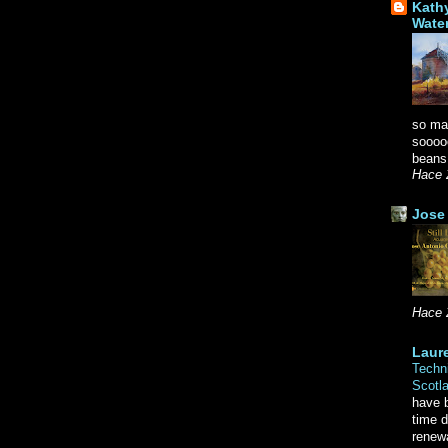
Kath
Wate
so ma
soooo
beans.
Hace 
Jose 
Hace 
Laure
Techni
Scotl
have b
time d
renewa