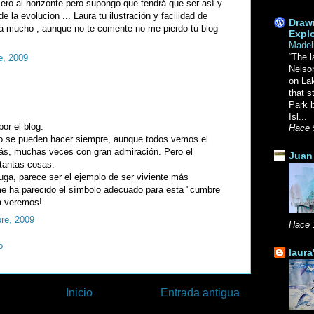
ro al horizonte pero supongo que tendrá que ser así y
e la evolucion ... Laura tu ilustración y facilidad de
Drawn
a mucho , aunque no te comente no me pierdo tu blog
Explo
Madel
“The l
e, 2009
Nelso
on La
that s
Park b
Isl...
or el blog.
Hace 
o se pueden hacer siempre, aunque todos vemos el
más, muchas veces con gran admiración. Pero el
Juan 
tantas cosas.
tuga, parece ser el ejemplo de ser viviente más
me ha parecido el símbolo adecuado para esta "cumbre
a veremos!
bre, 2009
Hace 
o
laura
Inicio
Entrada antigua