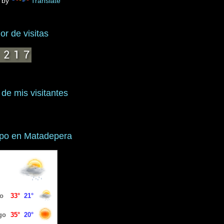
 by
Translate
r de visitas
 de mis visitantes
mpo en Matadepera