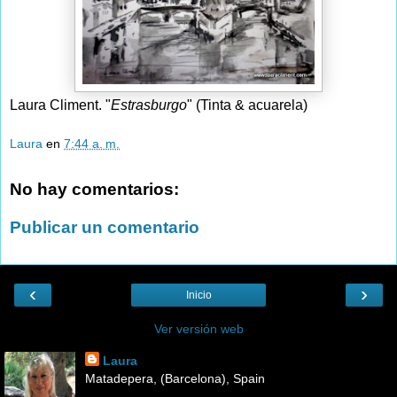
Laura Climent. "
Estrasburgo
" (Tinta & acuarela)
Laura
en
7:44 a. m.
No hay comentarios:
Publicar un comentario
‹
›
Inicio
Ver versión web
Laura
Matadepera, (Barcelona), Spain