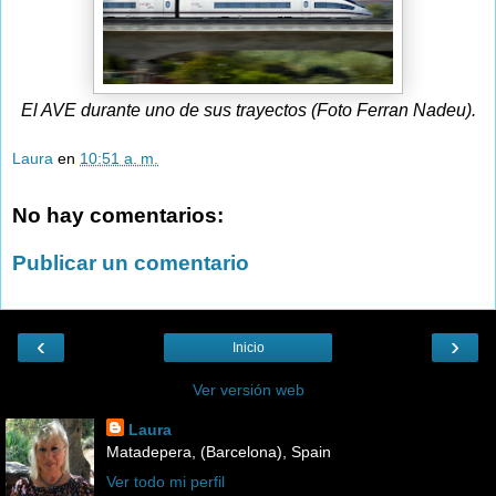
El AVE durante uno de sus trayectos (Foto Ferran Nadeu).
Laura
en
10:51 a. m.
No hay comentarios:
Publicar un comentario
‹
›
Inicio
Ver versión web
Laura
Matadepera, (Barcelona), Spain
Ver todo mi perfil