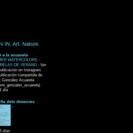
IN. Art. Nature.
r a la acuarela
ER WATERCOLORS -
RELAS DE VERANO
-
Ver
ublicación en Instagram
ublicación compartida de
́ González Acuarela
mi_gonzalez_acuarela)
1 día
lla dels dimecres
-
5 días