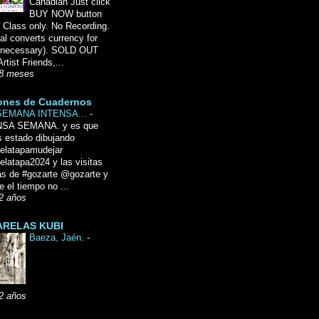
Canadian Just click
BUY NOW button
 Class only. No Recording.
l converts currency for
f necessary). SOLD OUT
Artist Friends,...
8 meses
ones de Cuadernos
SEMANA INTENSA...
-
NSA SEMANA. y es que
 estado dibujando
delatapamudejar
elatapa2024 y las visitas
as de #gozarte @gozarte y
 el tiempo no ...
2 años
RELAS KUBI
Baeza, Jaén.
-
2 años