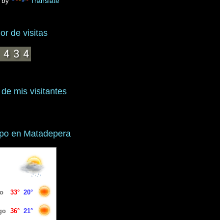
 by
Translate
r de visitas
 de mis visitantes
mpo en Matadepera