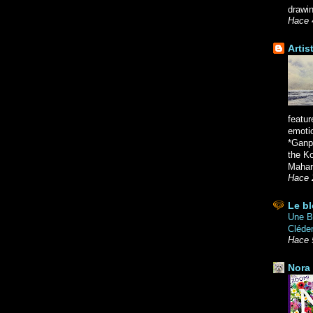
drawin
Hace 
Artis
featur
emoti
*Ganpa
the K
Mahara
Hace 
Le bl
Une Br
Cléde
Hace 
Nora 