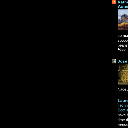
Kath
Wate
so ma
soooo
beans.
Hace 
Jose 
Hace 
Laure
Techni
Scotl
have b
time d
renewa