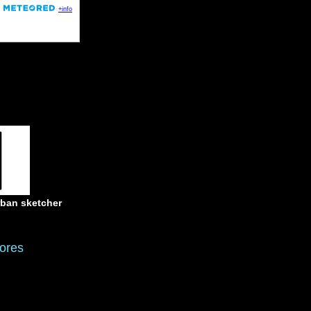
rban sketcher
ores