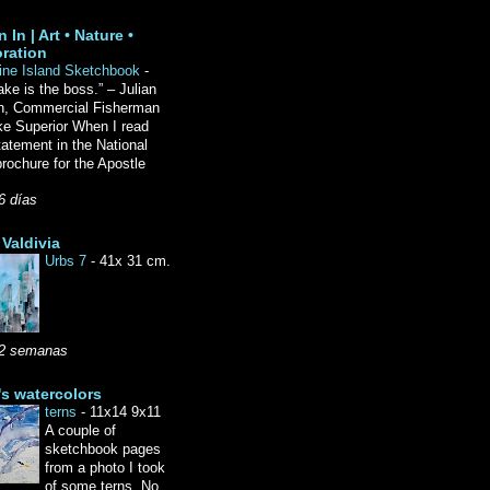
 In | Art • Nature •
ration
ine Island Sketchbook
-
ake is the boss.” – Julian
n, Commercial Fisherman
ke Superior When I read
tatement in the National
rochure for the Apostle
6 días
Valdivia
Urbs 7
-
41x 31 cm.
2 semanas
's watercolors
terns
-
11x14 9x11
A couple of
sketchbook pages
from a photo I took
of some terns. No