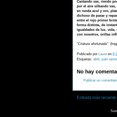
Cantando vas, riendo por
por el aire silbando vas,
en ronda azul y oro, plat
dichoso de pasar y repa
entre el rojo primer brota
forma distinta, de insta
igualdades de luz, vida, 
con nosotros, orillas inf
"Criatura afortunada"
(fra
Publicado por
Laura
en
9:
Etiquetas:
abril
,
juan ramó
No hay comenta
Publicar un comentari
Entrada más reciente
Susc