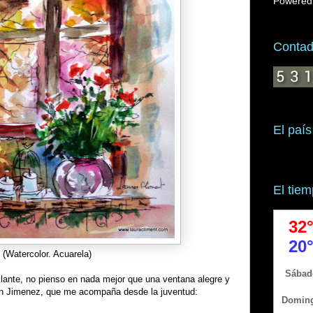
Powered
Contado
El país
El tie
.
(Watercolor. Acuarela)
illante, no pienso en nada mejor que una ventana alegre y
n Jimenez, que me acompaña desde la juventud: