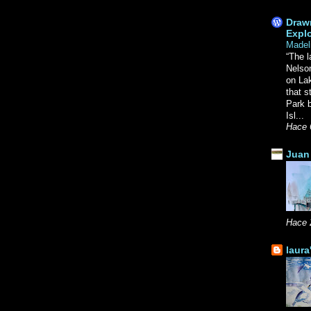
Drawn
Explo
Madel
“The l
Nelso
on La
that s
Park b
Isl...
Hace 
Juan 
Hace 
laura