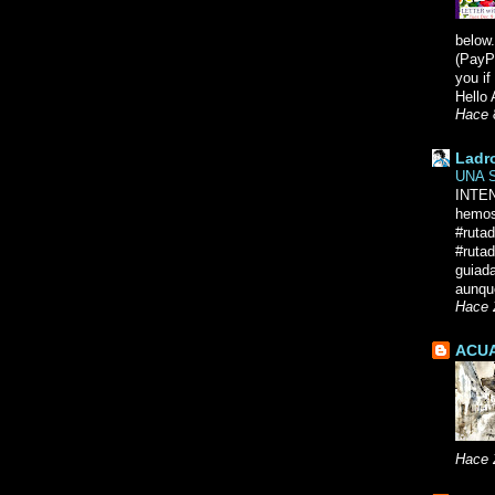
below.
(PayPa
you i
Hello 
Hace 
Ladr
UNA 
INTE
hemos
#ruta
#rutad
guiad
aunque
Hace 
ACUA
Hace 