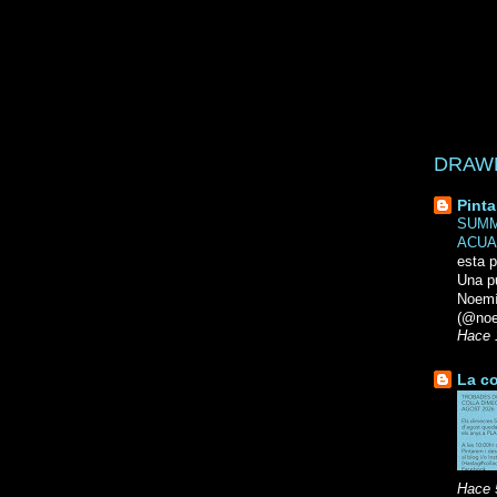
DRAWN 
Pinta
SUMM
ACUA
esta p
Una p
Noemi
(@noe
Hace 
La co
Hace 