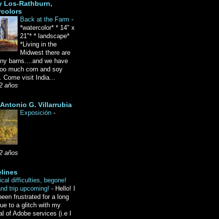
y Los-Rathburn,
rcolors
Back at the Farm
-
*watercolor* * 14" x
21"* * landscape*
*Living in the
Midwest there are
ny barns....and we have
oo much corn and soy
 Come visit India...
2 años
Antonio G. Villarrubia
Exposición
-
2 años
lines
cal difficulties, begone!
and trip upcoming!
-
Hello! I
een frustrated for a long
ue to a glitch with my
l of Adobe services (i.e I