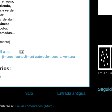
 el agua,
 riendo,
a y verde,
sar
r de abril,
ntáneas
color,
lamadas...
gmento)
18 a. m.
n jimenez
,
laura climent watercolor
,
poesía
,
ventana
rios:
I'm an
u
o
Seguid
Inicio
Entrada antigua
ribirse a:
Enviar comentarios (Atom)