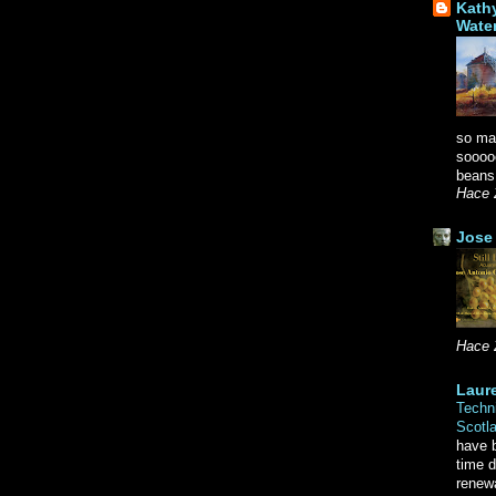
Kath
Wate
so ma
soooo
beans.
Hace 
Jose 
Hace 
Laure
Techni
Scotl
have b
time d
renewa