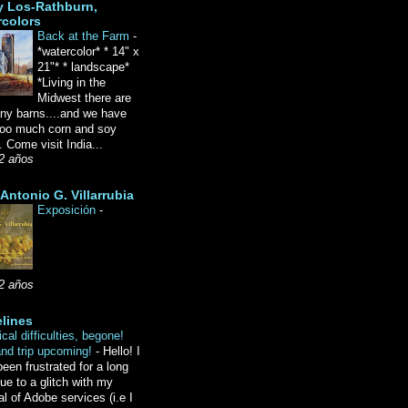
y Los-Rathburn,
rcolors
Back at the Farm
-
*watercolor* * 14" x
21"* * landscape*
*Living in the
Midwest there are
ny barns....and we have
oo much corn and soy
 Come visit India...
2 años
Antonio G. Villarrubia
Exposición
-
2 años
lines
cal difficulties, begone!
and trip upcoming!
-
Hello! I
een frustrated for a long
ue to a glitch with my
l of Adobe services (i.e I