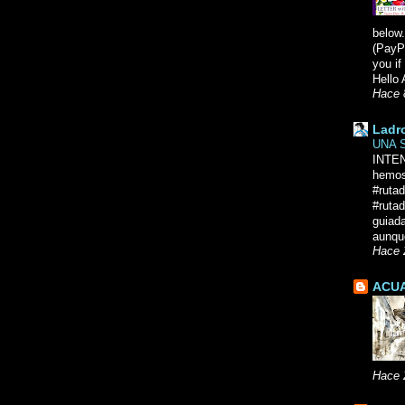
below.
(PayPa
you i
Hello 
Hace 
Ladr
UNA 
INTE
hemos
#ruta
#rutad
guiad
aunque
Hace 
ACUA
Hace 