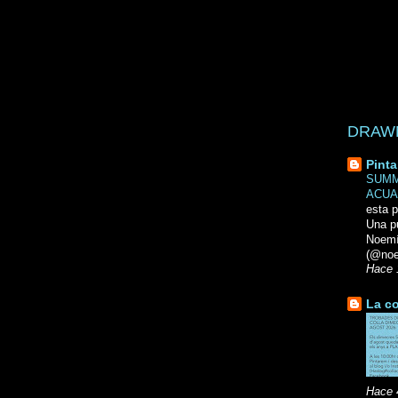
DRAWN 
Pinta
SUMM
ACUA
esta p
Una p
Noemi
(@noe
Hace 
La co
Hace 