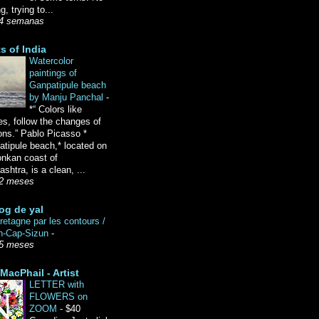
g, trying to...
4 semanas
ts of India
Watercolor
paintings of
Ganpatipule beach
by Manju Panchal
-
*“ Colors like
es, follow the changes of
ons.” Pablo Picasso *
tipule beach,* located on
onkan coast of
shtra, is a clean, ...
2 meses
og de yal
etagne par les contours /
n-Cap-Sizun
-
5 meses
MacPhail - Artist
LETTER with
FLOWERS on
ZOOM
-
$40