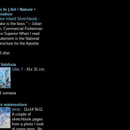
 In | Art • Nature •
ration
ine Island Sketchbook
-
ake is the boss.” – Julian
n, Commercial Fisherman
ke Superior When I read
tatement in the National
rochure for the Apostle
5 días
Valdivia
Urbs 7
-
41x 31 cm.
1 semana
's watercolors
terns
-
11x14 9x11
A couple of
sketchbook pages
from a photo I took
of some terns. No