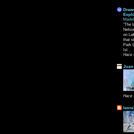
Drawn
Explo
Madel
“The l
Nelso
on La
that s
Park b
Isl...
Hace 
Juan 
Hace 
laura