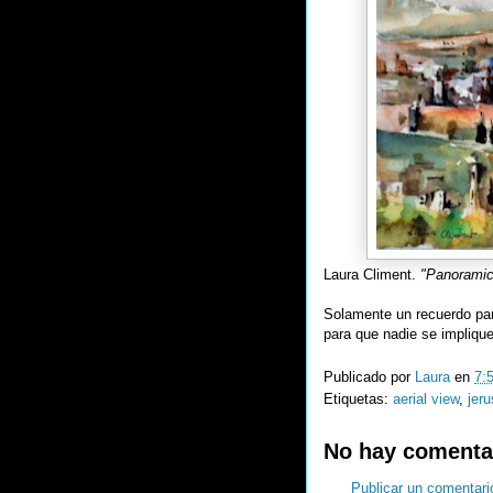
Laura Climent.
"Panoramic
Solamente un recuerdo para
para que nadie se implique
Publicado por
Laura
en
7:
Etiquetas:
aerial view
,
jer
No hay comenta
Publicar un comentari