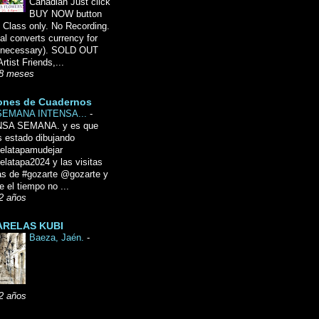
Canadian Just click
BUY NOW button
 Class only. No Recording.
l converts currency for
f necessary). SOLD OUT
Artist Friends,...
8 meses
ones de Cuadernos
SEMANA INTENSA...
-
NSA SEMANA. y es que
 estado dibujando
delatapamudejar
elatapa2024 y las visitas
as de #gozarte @gozarte y
 el tiempo no ...
2 años
RELAS KUBI
Baeza, Jaén.
-
2 años