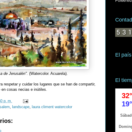
Powered
Contado
El país
a de Jerusalén".
(Watercolor. Acuarela).
El tie
 respetar y cuidar los lugares que se han de compartir,
 en cosas necias e inútiles.
50 p. m.
usalem
,
landscape
,
laura climent watercolor
rios:
o