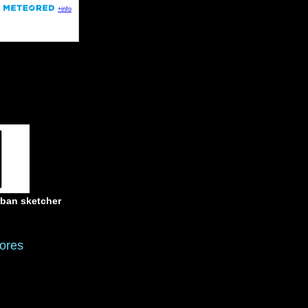
rban sketcher
ores