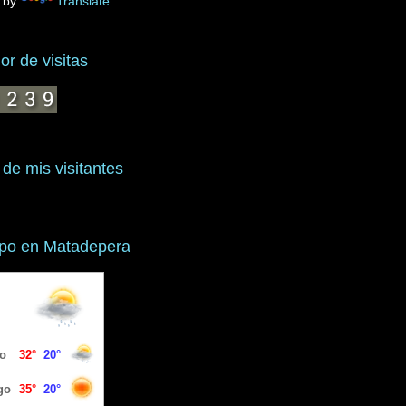
 by
Translate
r de visitas
 de mis visitantes
mpo en Matadepera