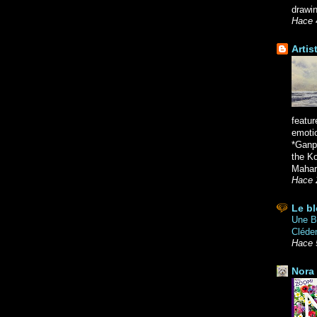
drawin
Hace 
Artis
featur
emoti
*Ganpa
the K
Mahara
Hace 
Le bl
Une Br
Cléde
Hace 
Nora 