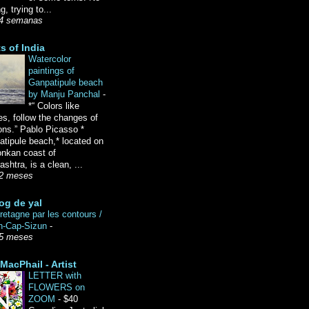
g, trying to...
4 semanas
ts of India
Watercolor
paintings of
Ganpatipule beach
by Manju Panchal
-
*“ Colors like
es, follow the changes of
ons.” Pablo Picasso *
tipule beach,* located on
onkan coast of
shtra, is a clean, ...
2 meses
og de yal
etagne par les contours /
n-Cap-Sizun
-
5 meses
MacPhail - Artist
LETTER with
FLOWERS on
ZOOM
-
$40