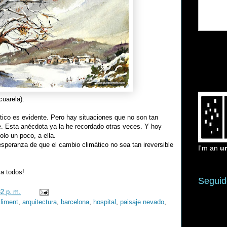
cuarela).
tico es evidente. Pero hay situaciones que no son tan
. Esta anécdota ya la he recordado otras veces. Y hoy
lo un poco, a ella.
speranza de que el cambio climático no sea tan ireversible
I'm an
u
ra todos!
Seguid
32 p. m.
climent
,
arquitectura
,
barcelona
,
hospital
,
paisaje nevado
,