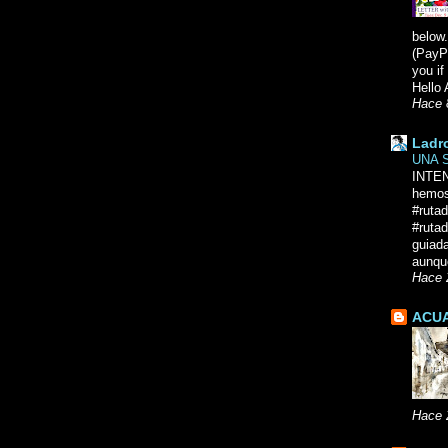
below.
(PayPa
you i
Hello 
Hace 
Ladr
UNA 
INTE
hemos
#ruta
#rutad
guiad
aunque
Hace 
ACUA
Hace 