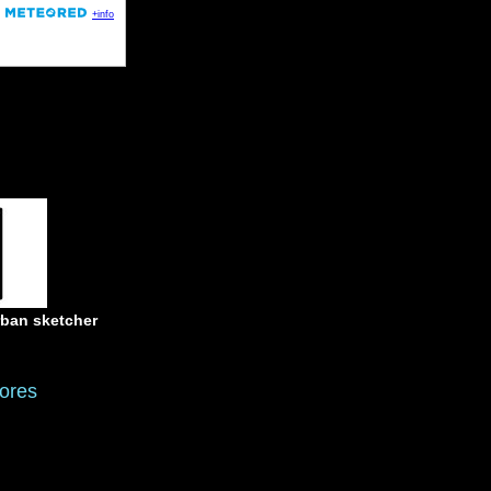
rban sketcher
ores