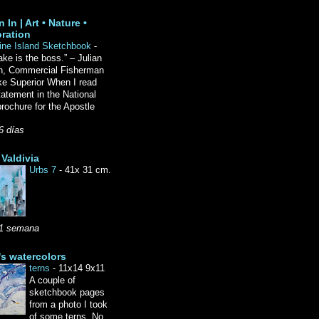
 In | Art • Nature •
ration
ine Island Sketchbook
-
ake is the boss.” – Julian
n, Commercial Fisherman
ke Superior When I read
tatement in the National
rochure for the Apostle
6 días
Valdivia
Urbs 7
-
41x 31 cm.
1 semana
's watercolors
terns
-
11x14 9x11
A couple of
sketchbook pages
from a photo I took
of some terns. No