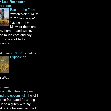
y Los-Rathburn,
rcolors
Back at the Farm
-
*watercolor* * 14" x
21"* * landscape*
*Living in the
Midwest there are
ny barns....and we have
oo much corn and soy
 Come visit India...
2 años
Antonio G. Villarrubia
Exposición
-
2 años
lines
cal difficulties, begone!
and trip upcoming!
-
Hello! I
een frustrated for a long
ue to a glitch with my
l of Adobe services (i.e I