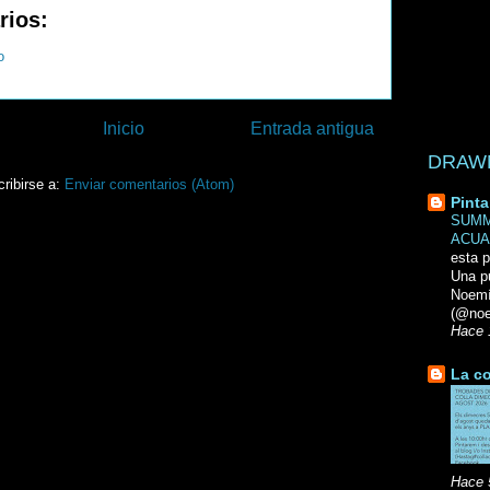
rios:
o
Inicio
Entrada antigua
DRAWN 
ribirse a:
Enviar comentarios (Atom)
Pinta
SUMM
ACUA
esta p
Una p
Noemi
(@noe
Hace 
La co
Hace 