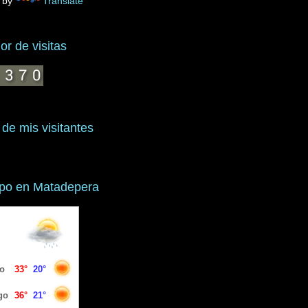
 by
Translate
r de visitas
 de mis visitantes
mpo en Matadepera