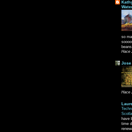
Kath
Wate
so ma
soooo
beans.
Hace 
Jose 
Hace 
Laure
Techni
Scotl
have b
time d
renewa