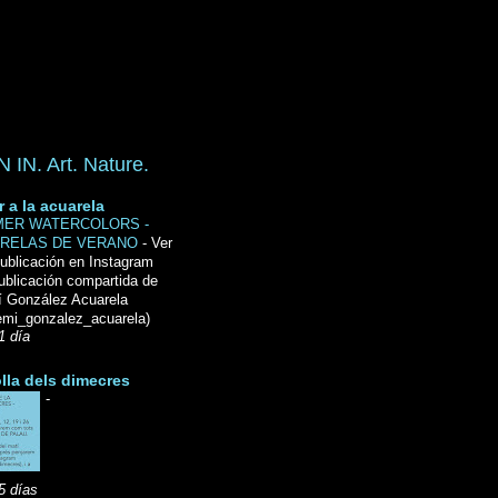
IN. Art. Nature.
r a la acuarela
ER WATERCOLORS -
RELAS DE VERANO
-
Ver
ublicación en Instagram
ublicación compartida de
́ González Acuarela
mi_gonzalez_acuarela)
1 día
lla dels dimecres
-
5 días