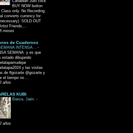
Canadian Just click
BUY NOW button
 Class only. No Recording.
l converts currency for
f necessary). SOLD OUT
Artist Friends,...
8 meses
ones de Cuadernos
SEMANA INTENSA...
-
NSA SEMANA. y es que
 estado dibujando
delatapamudejar
elatapa2024 y las visitas
as de #gozarte @gozarte y
 el tiempo no ...
2 años
RELAS KUBI
Baeza, Jaén.
-
2 años