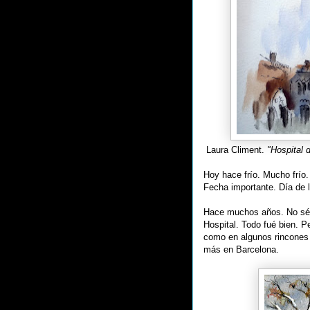
Laura Climent.
"Hospital 
Hoy hace frío. Mucho frío.
Fecha importante. Día de l
Hace muchos años. No sé.
Hospital. Todo fué bien. Pe
como en algunos rincones d
más en Barcelona.