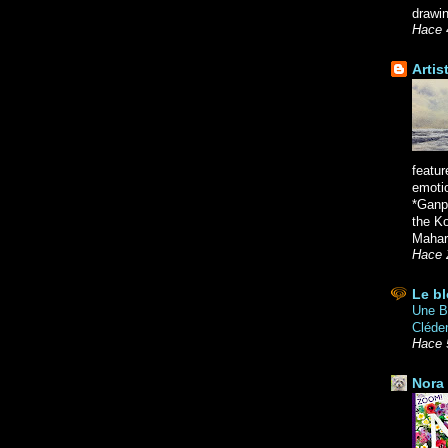
drawin
Hace 
Artis
featur
emoti
*Ganpa
the K
Mahara
Hace 
Le bl
Une Br
Cléde
Hace 
Nora 