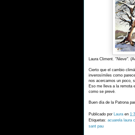
Laura Climent.
"Nieve".
(A
Cierto que el cambio climá
inverosímiles como parece
nos acercamos un poco, so
Eso me lleva a la remota e
como se prevé.
Buen día de la Patrona pa
Publicado por
Laura
en
1:
Etiquetas:
acuarela laura 
sant pau