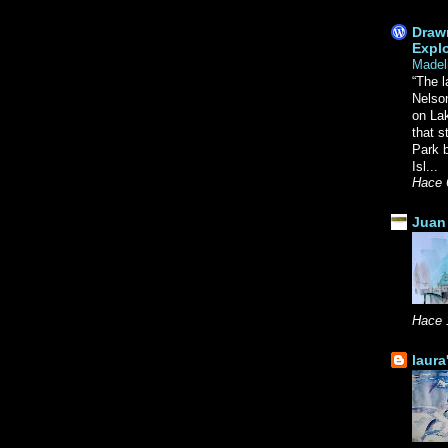
Drawn
Explo
Madel
“The l
Nelso
on La
that s
Park b
Isl...
Hace 
Juan 
Hace 
laura