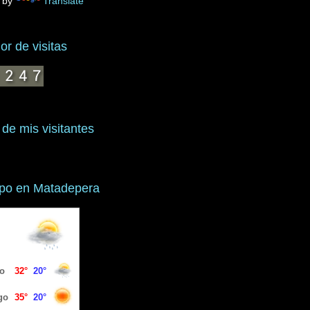
 by
Translate
r de visitas
 de mis visitantes
mpo en Matadepera