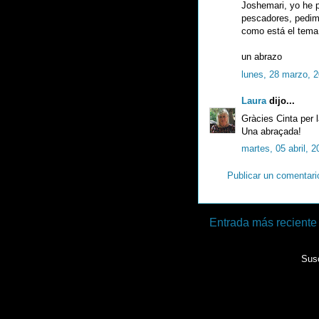
Joshemari, yo he p
pescadores, pedim
como está el tema.
un abrazo
lunes, 28 marzo, 
Laura
dijo...
Gràcies Cinta per l
Una abraçada!
martes, 05 abril, 2
Publicar un comentari
Entrada más reciente
Susc