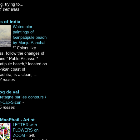
g, trying to...
4 semanas
ts of India
Watercolor
paintings of
Ganpatipule beach
by Manju Panchal
-
*“ Colors like
es, follow the changes of
ons.” Pablo Picasso *
tipule beach,* located on
onkan coast of
shtra, is a clean, ...
2 meses
og de yal
etagne par les contours /
n-Cap-Sizun
-
5 meses
MacPhail - Artist
LETTER with
FLOWERS on
ZOOM
-
$40