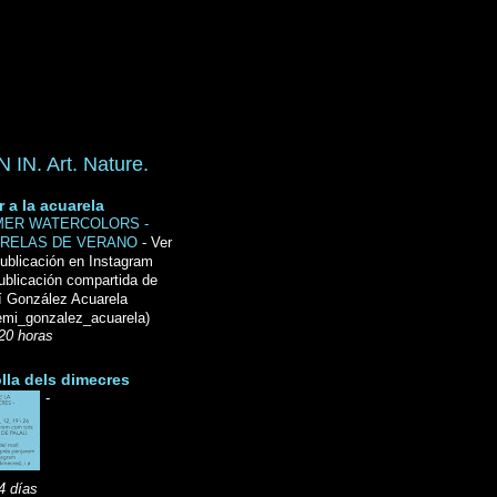
IN. Art. Nature.
r a la acuarela
ER WATERCOLORS -
RELAS DE VERANO
-
Ver
ublicación en Instagram
ublicación compartida de
́ González Acuarela
mi_gonzalez_acuarela)
20 horas
lla dels dimecres
-
4 días