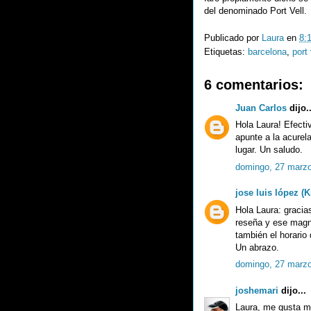
del denominado Port Vell.
Publicado por
Laura
en
8:
Etiquetas:
barcelona
,
port 
6 comentarios:
Juan Carlos
dijo..
Hola Laura! Efecti
apunte a la acurel
lugar. Un saludo.
domingo, 27 marzo
jose luis lópez (K
Hola Laura: gracia
reseña y ese magní
también el horario 
Un abrazo.
domingo, 27 marzo
joshemari
dijo...
Laura, me gusta mu