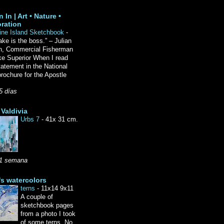
 In | Art • Nature •
ration
ine Island Sketchbook
-
ake is the boss.” – Julian
n, Commercial Fisherman
ke Superior When I read
tatement in the National
rochure for the Apostle
5 días
Valdivia
Urbs 7
-
41x 31 cm.
1 semana
's watercolors
terns
-
11x14 9x11
A couple of
sketchbook pages
from a photo I took
of some terns. No