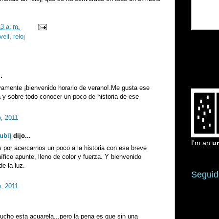
13 a. m.
vell
,
reloj
.
vamente ¡bienvenido horario de verano!.Me gusta ese
a y sobre todo conocer un poco de historia de ese
, 2011
ubi)
dijo...
I'm an
u
s por acercarnos un poco a la historia con esa breve
fico apunte, lleno de color y fuerza. Y bienvenido
de la luz.
Seguid
, 2011
cho esta acuarela...pero la pena es que sin una