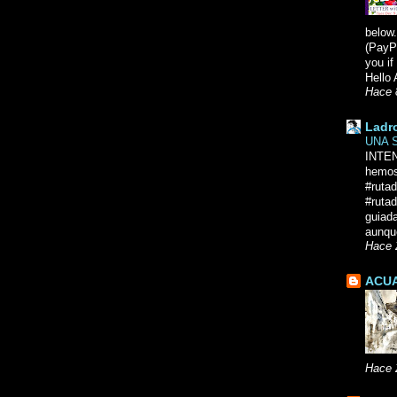
below.
(PayPa
you i
Hello 
Hace 
Ladr
UNA 
INTE
hemos
#ruta
#rutad
guiad
aunque
Hace 
ACUA
Hace 