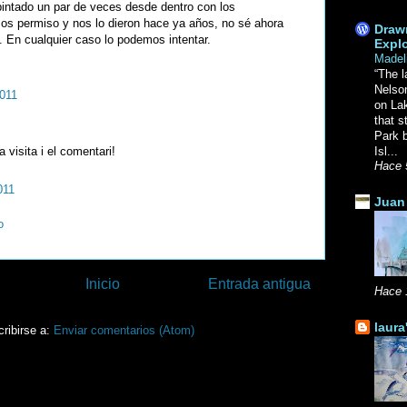
intado un par de veces desde dentro con los
os permiso y nos lo dieron hace ya años, no sé ahora
Drawn
 En cualquier caso lo podemos intentar.
Explo
Madel
“The l
Nelso
2011
on La
that s
Park b
a visita i el comentari!
Isl...
Hace 
011
Juan 
o
Inicio
Entrada antigua
Hace 
laura
ribirse a:
Enviar comentarios (Atom)