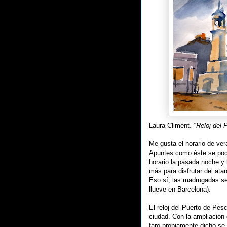
Laura Climent.
"Reloj del 
Me gusta el horario de ver
Apuntes como éste se podr
horario la pasada noche y
más para disfrutar del atar
Eso sí, las madrugadas s
llueve en Barcelona).
El reloj del Puerto de Pes
ciudad. Con la ampliación d
faro propiamente dicho se 