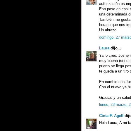
autorización es imp
Eso pasa en casi t
una determinada di
También me gusta 
horario que nos im
Un abrazo.
domingo, 27 marzo
Laura
dijo...
Ya lo creo, Joshem
muy buena (si no e
puerto se llega p
te queda a un tiro 
En cambio con Juan
Con el nuevo ya hu
Gracias y un salud
lunes, 28 marzo, 
Cinta F. Agell
dijo
Hola Laura, A mi t