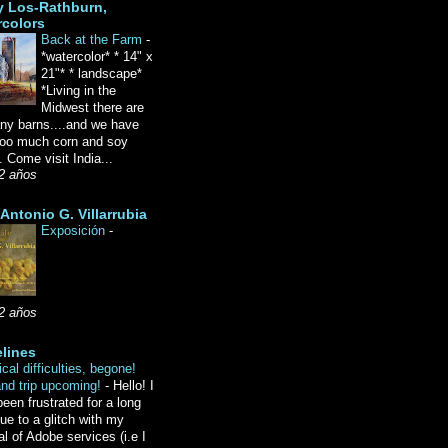
y Los-Rathburn,
rcolors
Back at the Farm
-
*watercolor* * 14" x
21"* * landscape*
*Living in the
Midwest there are
ny barns....and we have
oo much corn and soy
 Come visit India...
2 años
Antonio G. Villarrubia
Exposición
-
2 años
lines
cal difficulties, begone!
and trip upcoming!
-
Hello! I
een frustrated for a long
ue to a glitch with my
l of Adobe services (i.e I