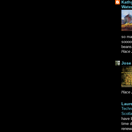
Kath
Wate
so ma
soooo
beans.
Hace 
Jose 
Hace 
Laure
Techni
Scotl
have b
time d
renewa