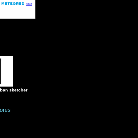
rban sketcher
ores