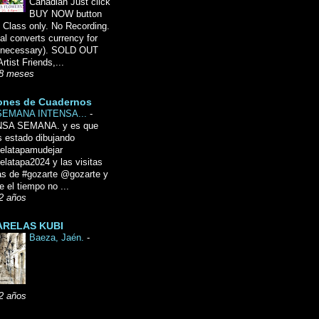
Canadian Just click
BUY NOW button
 Class only. No Recording.
l converts currency for
f necessary). SOLD OUT
Artist Friends,...
8 meses
ones de Cuadernos
SEMANA INTENSA...
-
NSA SEMANA. y es que
 estado dibujando
delatapamudejar
elatapa2024 y las visitas
as de #gozarte @gozarte y
 el tiempo no ...
2 años
RELAS KUBI
Baeza, Jaén.
-
2 años