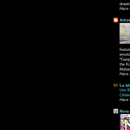
drawin
Hace 
Artis
featur
emoti
*Ganpa
the K
Mahara
Hace 
Le bl
Une Br
Cléde
Hace 
Nora 