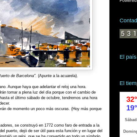
Powered
Contado
El país
Puerto de Barcelona".
(Apunte a la acuarela).
El tie
ano. Aunque haya que adelantar el reloj una hora.
án tomar a plena luz del día porque con el cambio de
 hasta el último sábado de octubre, tendremos una hora
decer.
erán de momento un poco más oscuras. (Hoy más porque
cadores, se construyó en 1772 como faro de entrada a la
el puerto, dejó de ser útil para esta función y en lugar del
instaló un reloj, que se ha convertido en todo un símbolo