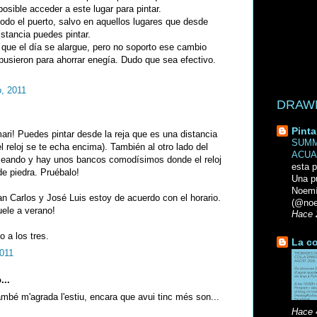
osible acceder a este lugar para pintar.
odo el puerto, salvo en aquellos lugares que desde
stancia puedes pintar.
que el día se alargue, pero no soporto ese cambio
pusieron para ahorrar enegía. Dudo que sea efectivo.
, 2011
DRAWN 
Pinta
ari! Puedes pintar desde la reja que es una distancia
SUMM
l reloj se te echa encima). También al otro lado del
ACUA
aseando y hay unos bancos comodísimos donde el reloj
esta p
de piedra. Pruébalo!
Una p
Noemi
 Carlos y José Luis estoy de acuerdo con el horario.
(@noe
ele a verano!
Hace 
o a los tres.
La co
2011
...
ambé m'agrada l'estiu, encara que avui tinc més son...
Hace 