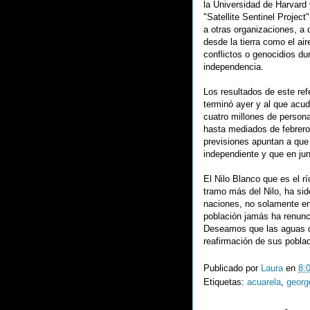
la Universidad de Harvard 
"Satellite Sentinel Project"
a otras organizaciones, a 
desde la tierra como el air
conflictos o genocidios du
independencia.
Los resultados de este re
terminó ayer y al que acud
cuatro millones de person
hasta mediados de febrero
previsiones apuntan a que
independiente y que en ju
El Nilo Blanco que es el rí
tramo más del Nilo, ha si
naciones, no solamente en 
población jamás ha renunc
Deseamos que las aguas de
reafirmación de sus pobla
Publicado por
Laura
en
8:
Etiquetas:
acuarela
,
georg