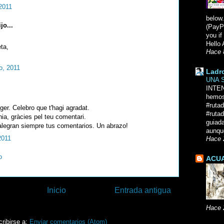
2011
below.
jo...
(PayPa
you i
Hello 
ta,
Hace 
o, 2011
Ladr
UNA 
INTE
hemos
#ruta
ger. Celebro que t'hagi agradat.
#rutad
ia, gràcies pel teu comentari.
guiad
legran siempre tus comentarios. Un abrazo!
aunque
2011
Hace 
o
ACUA
Inicio
Entrada antigua
Hace 
ribirse a:
Enviar comentarios (Atom)