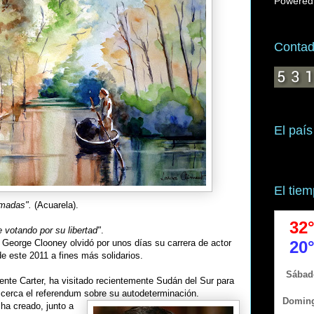
Powered
Contado
El país
El tie
madas".
(Acuarela).
e votando por su libertad"
.
o George Clooney olvidó por unos días su carrera de actor
e este 2011 a fines más solidarios.
dente Carter, ha visitado recientemente Sudán del Sur para
 cerca el referendum sobre su autodeterminación.
 ha creado, junto a