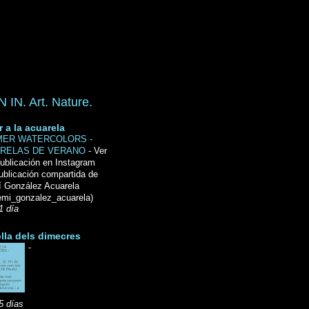
IN. Art. Nature.
r a la acuarela
ER WATERCOLORS -
RELAS DE VERANO
-
Ver
ublicación en Instagram
ublicación compartida de
́ González Acuarela
mi_gonzalez_acuarela)
1 día
lla dels dimecres
-
5 días