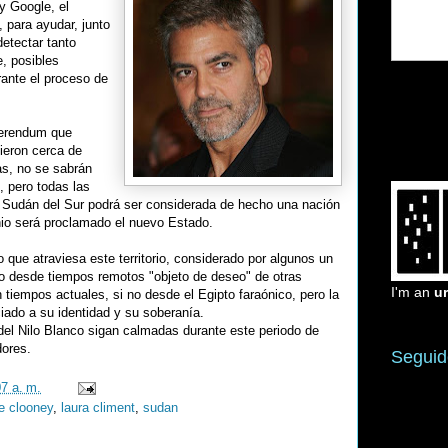
y Google, el
, para ayudar, junto
detectar tanto
e, posibles
rante el proceso de
ferendum que
ieron cerca de
as, no se sabrán
, pero todas las
 Sudán del Sur podrá ser considerada de hecho una nación
nio será proclamado el nuevo Estado.
o que atraviesa este territorio, considerado por algunos un
do desde tiempos remotos "objeto de deseo" de otras
I'm an
u
tiempos actuales, si no desde el Egipto faraónico, pero la
iado a su identidad y su soberanía.
l Nilo Blanco sigan calmadas durante este periodo de
dores.
Seguid
07 a. m.
e clooney
,
laura climent
,
sudan