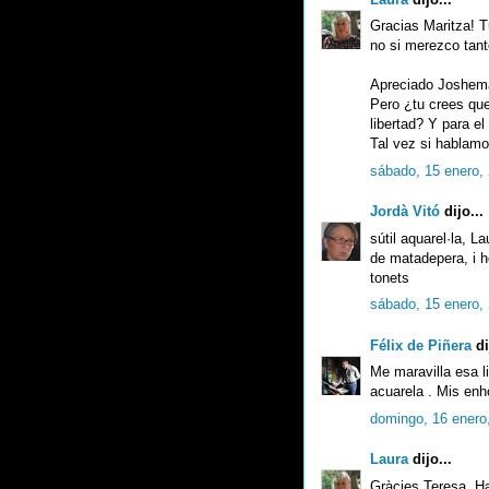
Gracias Maritza! 
no si merezco tant
Apreciado Joshemar
Pero ¿tu crees qu
libertad? Y para e
Tal vez si hablamos
sábado, 15 enero,
Jordà Vitó
dijo...
sútil aquarel·la, L
de matadepera, i h
tonets
sábado, 15 enero,
Félix de Piñera
di
Me maravilla esa l
acuarela . Mis enh
domingo, 16 enero
Laura
dijo...
Gràcies Teresa. Has