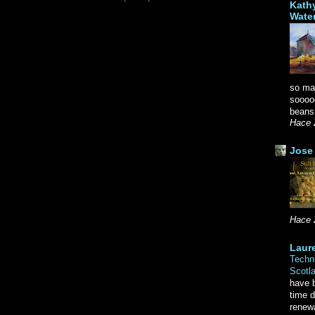
Kath
Wate
so ma
soooo
beans.
Hace 
Jose 
Hace 
Laure
Techni
Scotl
have b
time d
renewa