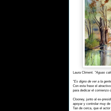
Laura Climent.
"Aguas cal
"Es digno de ver a la gent
Con esta frase el atractiv
para dedicar el comienzo d
Clooney, junto al ex-presi
apoyar y controlar muy de
Tan de cerca, que el actor