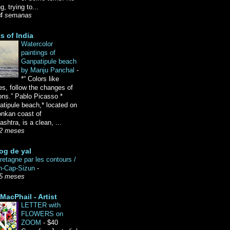
g, trying to...
4 semanas
ts of India
Watercolor
paintings of
Ganpatipule beach
by Manju Panchal
-
*“ Colors like
es, follow the changes of
ons.” Pablo Picasso *
tipule beach,* located on
onkan coast of
shtra, is a clean, ...
2 meses
og de yal
etagne par les contours /
n-Cap-Sizun
-
5 meses
MacPhail - Artist
LETTER with
FLOWERS on
ZOOM
-
$40