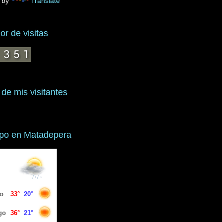
 by
Translate
r de visitas
 de mis visitantes
mpo en Matadepera