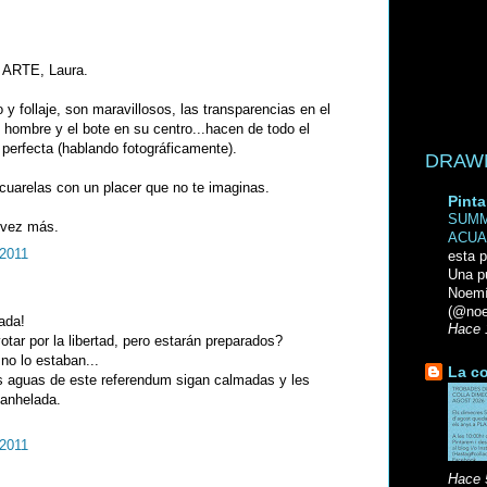
ARTE, Laura.
 y follaje, son maravillosos, las transparencias en el
l hombre y el bote en su centro...hacen de todo el
perfecta (hablando fotográficamente).
DRAWN 
uarelas con un placer que no te imaginas.
Pinta
SUMM
 vez más.
ACUA
 2011
esta p
Una p
Noemi
(@noe
ada!
Hace 
ar por la libertad, pero estarán preparados?
no lo estaban...
La co
 aguas de este referendum sigan calmadas y les
 anhelada.
 2011
Hace 