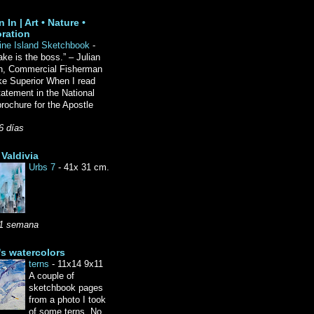
 In | Art • Nature •
ration
ine Island Sketchbook
-
ake is the boss.” – Julian
n, Commercial Fisherman
ke Superior When I read
tatement in the National
rochure for the Apostle
6 días
Valdivia
Urbs 7
-
41x 31 cm.
1 semana
's watercolors
terns
-
11x14 9x11
A couple of
sketchbook pages
from a photo I took
of some terns. No