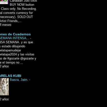
Canadian Just click
BUY NOW button
 Class only. No Recording.
l converts currency for
f necessary). SOLD OUT
Artist Friends,...
8 meses
ones de Cuadernos
SEMANA INTENSA...
-
NSA SEMANA. y es que
 estado dibujando
delatapamudejar
elatapa2024 y las visitas
as de #gozarte @gozarte y
 el tiempo no ...
2 años
RELAS KUBI
Baeza, Jaén.
-
2 años