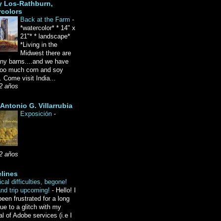
y Los-Rathburn,
rcolors
Back at the Farm
-
*watercolor* * 14" x
21"* * landscape*
*Living in the
Midwest there are
ny barns....and we have
oo much corn and soy
 Come visit India...
2 años
Antonio G. Villarrubia
Exposición
-
2 años
lines
cal difficulties, begone!
and trip upcoming!
-
Hello! I
een frustrated for a long
ue to a glitch with my
l of Adobe services (i.e I