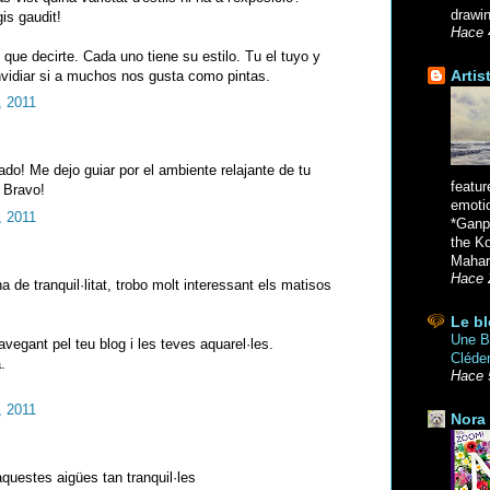
drawin
is gaudit!
Hace 
 que decirte. Cada uno tiene su estilo. Tu el tuyo y
Artis
vidiar si a muchos nos gusta como pintas.
, 2011
ado! Me dejo guiar por el ambiente relajante de tu
featur
¡ Bravo!
emoti
, 2011
*Ganpa
the K
Mahara
Hace 
a de tranquil·litat, trobo molt interessant els matisos
Le bl
Une Br
avegant pel teu blog i les teves aquarel·les.
Cléde
.
Hace 
, 2011
Nora 
questes aigües tan tranquil·les