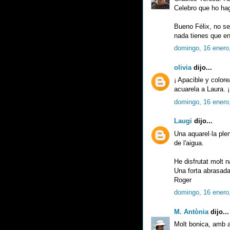
Celebro que ho hag
Bueno Félix, no se
nada tienes que en
domingo, 16 enero
olivia
dijo...
¡ Apacible y colore
acuarela a Laura. 
domingo, 16 enero
Laugi
dijo...
Una aquarel·la plen
de l'aigua.
He disfrutat molt n
Una forta abrasada
Roger
domingo, 16 enero
M. Antònia
dijo...
Molt bonica, amb a