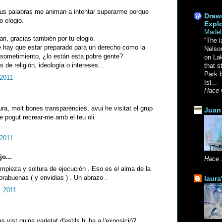
Tus palabras me animan a intentar superarme porque
Drawn
o elogio.
Explo
Madel
i, gracias también por tu elogio.
“The l
e hay que estar preparado para un derecho como la
Nelso
l sometimiento, ¿lo están esta pobre gente?
on La
 de religión, ideología o intereses...
that s
Park b
 2011
Isl...
Hace 
aura, molt bones transparències, avui he visitat el grup
Juan 
e pogut recrear-me amb el teu oli
 2011
jo...
Hace 
impieza y soltura de ejecución . Eso es el alma de la
orabuenas ( y envidias ) . Un abrazo .
laura
, 2011
 vist quina varietat d'estils hi ha a l'exposició?