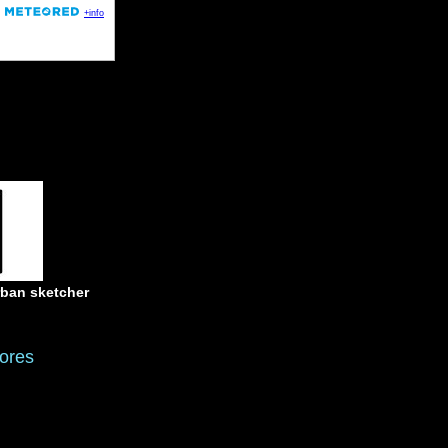
rban sketcher
ores