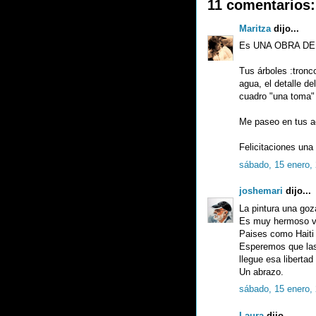
11 comentarios:
Maritza
dijo...
Es UNA OBRA DE 
Tus árboles :tronco
agua, el detalle de
cuadro "una toma" 
Me paseo en tus ac
Felicitaciones una
sábado, 15 enero,
joshemari
dijo...
La pintura una goz
Es muy hermoso vot
Paises como Haiti 
Esperemos que las
llegue esa libertad
Un abrazo.
sábado, 15 enero,
Laura
dijo...