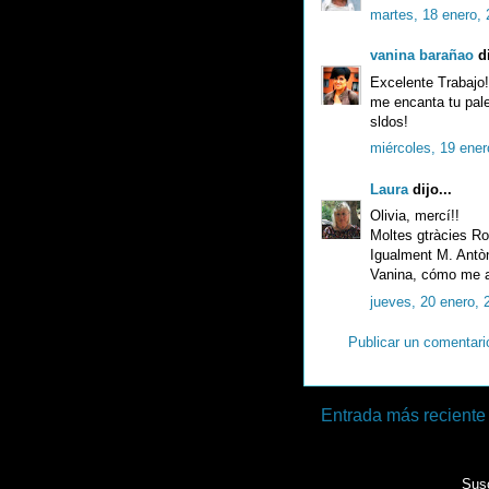
martes, 18 enero, 
vanina barañao
di
Excelente Trabajo!
me encanta tu pale
sldos!
miércoles, 19 ener
Laura
dijo...
Olivia, mercí!!
Moltes gtràcies Ro
Igualment M. Antòn
Vanina, cómo me a
jueves, 20 enero, 
Publicar un comentari
Entrada más reciente
Susc