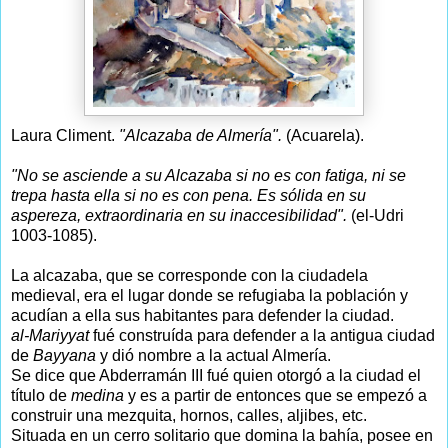
Laura Climent.
"Alcazaba de Almería".
(Acuarela).
"No se asciende a su Alcazaba si no es con fatiga, ni se
trepa hasta ella si no es con pena. Es sólida en su
aspereza, extraordinaria en su inaccesibilidad".
(el-Udri
1003-1085).
La alcazaba, que se corresponde con la ciudadela
medieval, era el lugar donde se refugiaba la población y
acudían a ella sus habitantes para defender la ciudad.
al-Mariyyat
fué construída para defender a la antigua ciudad
de
Bayyana
y dió nombre a la actual Almería.
Se dice que Abderramán III fué quien otorgó a la ciudad el
título de
medina
y es a partir de entonces que se empezó a
construir una mezquita, hornos, calles, aljibes, etc.
Situada en un cerro solitario que domina la bahía, posee en