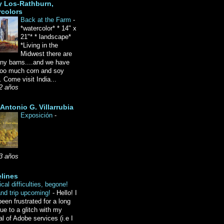
y Los-Rathburn,
rcolors
Back at the Farm
-
*watercolor* * 14" x
21"* * landscape*
*Living in the
Midwest there are
ny barns....and we have
oo much corn and soy
 Come visit India...
2 años
Antonio G. Villarrubia
Exposición
-
3 años
lines
cal difficulties, begone!
and trip upcoming!
-
Hello! I
een frustrated for a long
ue to a glitch with my
l of Adobe services (i.e I