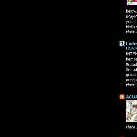
below.
(PayPa
you i
Hello 
Hace 
Ladr
UNA 
INTE
hemos
#ruta
#rutad
guiad
aunque
Hace 
ACUA
Hace 