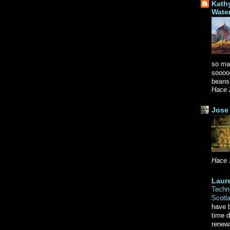
Kath
Wate
so ma
soooo
beans.
Hace 
Jose 
Hace 
Laure
Techni
Scotl
have b
time d
renewa