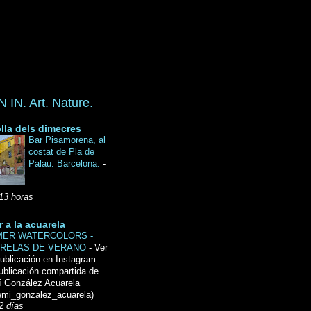
IN. Art. Nature.
lla dels dimecres
Bar Pisamorena, al
costat de Pla de
Palau. Barcelona.
-
13 horas
r a la acuarela
ER WATERCOLORS -
RELAS DE VERANO
-
Ver
ublicación en Instagram
ublicación compartida de
́ González Acuarela
mi_gonzalez_acuarela)
2 días