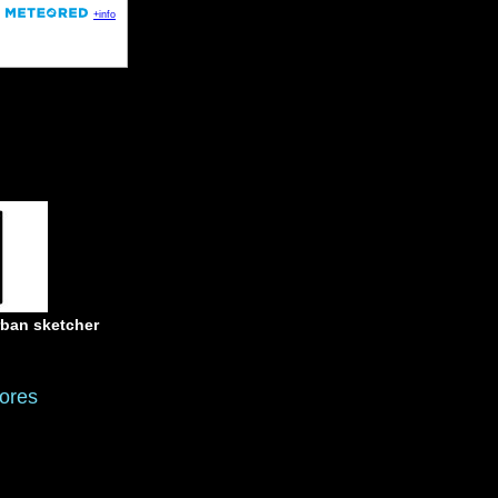
rban sketcher
ores