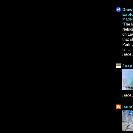
Drawn
Explo
Madel
“The l
Nelso
on La
that s
Park b
Isl...
Hace 
Juan 
Hace 
laura