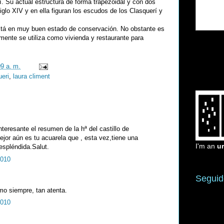
. Su actual estructura de forma trapezoidal y con dos
siglo XIV y en ella figuran los escudos de los Clasquerí y
está en muy buen estado de conservación. No obstante es
mente se utiliza como vivienda y restaurante para
09 a. m.
ueri
,
laura climent
teresante el resumen de la hª del castillo de
ejor aún es tu acuarela que , esta vez,tiene una
I'm an
u
espléndida.Salut.
2010
Seguid
mo siempre, tan atenta.
2010