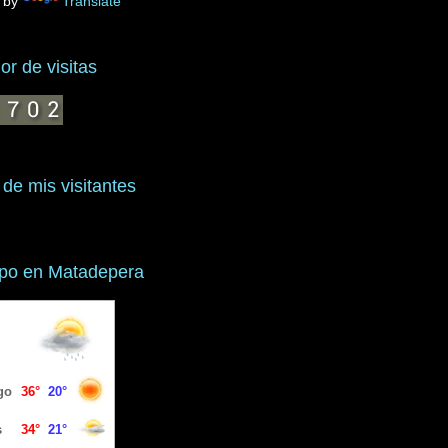
 by
Translate
r de visitas
 de mis visitantes
mpo en Matadepera