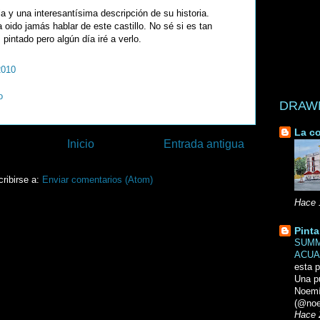
a y una interesantísima descripción de su historia.
 oido jamás hablar de este castillo. No sé si es tan
pintado pero algún día iré a verlo.
2010
o
DRAWN 
La co
Inicio
Entrada antigua
ribirse a:
Enviar comentarios (Atom)
Hace 
Pinta
SUMM
ACUA
esta p
Una p
Noemi
(@noe
Hace 