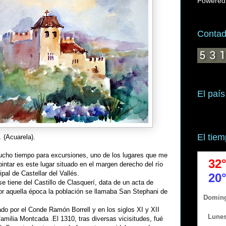
Powered
Contado
El país
El tie
".
(Acuarela).
cho tiempo para excursiones, uno de los lugares que me
intar es este lugar situado en el margen derecho del río
ipal de Castellar del Vallés.
se tiene del Castillo de Clasquerí, data de un acta de
or aquella época la población se llamaba San Stephani de
do por el Conde Ramón Borrell y en los siglos XI y XII
familia Montcada .El 1310, tras diversas vicisitudes, fué