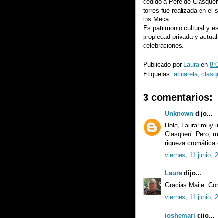
cedido a Pere de Clasquerí
torres fué realizada en el 
los Meca.
Es patrimonio cultural y 
propiedad privada y actual
celebraciones.
Publicado por
Laura
en
8:
Etiquetas:
acuarela
,
clasq
3 comentarios:
Unknown
dijo...
Hola, Laura: muy in
Clasquerí. Pero, m
riqueza cromática 
viernes, 11 junio, 
Laura
dijo...
Gracias Maite. Co
viernes, 11 junio, 
joshemari
dijo...