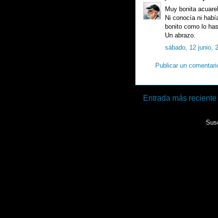
Muy bonita acuarel
Ni conocía ni había
bonito como lo has 
Un abrazo.
sábado, 12 junio, 
Publicar un comentari
Entrada más reciente
Susc