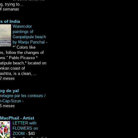
g, trying to...
4 semanas
ts of India
Watercolor
paintings of
Ganpatipule beach
by Manju Panchal
-
*“ Colors like
es, follow the changes of
ons.” Pablo Picasso *
tipule beach,* located on
onkan coast of
shtra, is a clean, ...
2 meses
og de yal
etagne par les contours /
n-Cap-Sizun
-
5 meses
MacPhail - Artist
LETTER with
FLOWERS on
ZOOM
-
$40