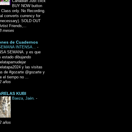
Canadian Just click
BUY NOW button
 Class only. No Recording.
l converts currency for
f necessary). SOLD OUT
Artist Friends,...
8 meses
ones de Cuadernos
SEMANA INTENSA...
-
NSA SEMANA. y es que
 estado dibujando
delatapamudejar
elatapa2024 y las visitas
as de #gozarte @gozarte y
 el tiempo no ...
2 años
RELAS KUBI
Baeza, Jaén.
-
2 años