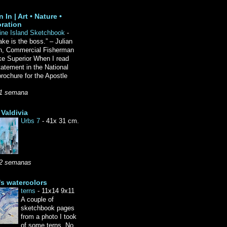
 In | Art • Nature •
ration
ine Island Sketchbook
-
ake is the boss.” – Julian
n, Commercial Fisherman
ke Superior When I read
tatement in the National
rochure for the Apostle
1 semana
Valdivia
Urbs 7
-
41x 31 cm.
2 semanas
's watercolors
terns
-
11x14 9x11
A couple of
sketchbook pages
from a photo I took
of some terns. No