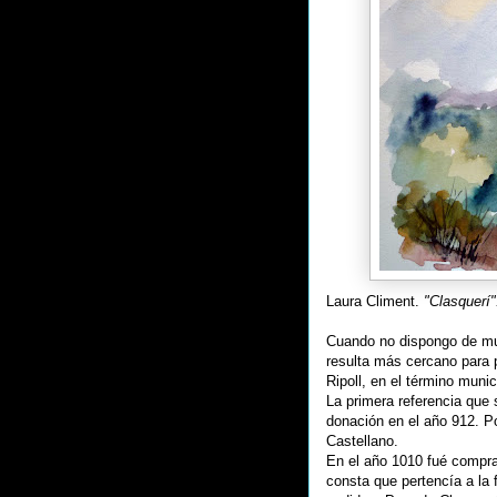
Laura Climent.
"Clasquerí
Cuando no dispongo de mu
resulta más cercano para p
Ripoll, en el término munic
La primera referencia que 
donación en el año 912. P
Castellano.
En el año 1010 fué compra
consta que pertencía a la 