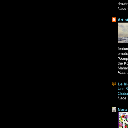
drawin
Hace 
Artis
featur
emoti
*Ganpa
the K
Mahara
Hace 
Le bl
Une Br
Cléde
Hace 
Nora 