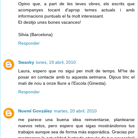
Opino que, a part de les teves obres, els escrits que
acompanyes tocant d'aprop temes actuals i amb
informacions puntuals el fa molt interessant.
Et desitjo unes bones vacances!
Sílvia (Barcelona)
Responder
Swasky
lunes, 19 abril, 2010
Laura, espero que no sigui per molt de temps. M'he de
posar en contacte amb tu aquesta setmana. Dijous tinc el
matí de nou a onze lliure a l'Escola (Ginesta).
Responder
Noemí González
martes, 20 abril, 2010
me parece una buena idea reinventarse, plantearse
nuevos retos, pero espero que sigas mostrándonos tus
trabajos aunque sea de forma más esporádica. Gracias por
mostrarnos la actualidad ilustrada através de tus acuarelas!