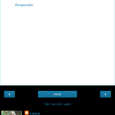
Responder
‹
›
Inicio
Ver versión web
Laura