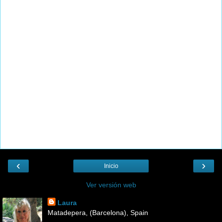
‹
›
Inicio
Ver versión web
Laura
Matadepera, (Barcelona), Spain