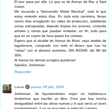
El tour pasa por ella. La que va de Arenys de Mar a Sant
Celoni.
Me recuerda a "bienvenido Mister Marshal", todo lo que
estoy viviendo estos días. En toda esta carretera, llevan
varios días arreglando los railes de protección, asfaltando
zonas estropeadas, dejando limpios los arcenes, cortando
arboles y ramas que puedan molestar...en fin, todo para
que en un cuarto de hora pasen los ciclistas.
Espero que el alcalde de Arenys de Munt, vaya vestido de
lagarterana, comprado con todo el dinero que nos ha
"robao" con el abusivo aumento, SIN AVISAR, del IBI del
30%.
Al menos los demás arreglos quedarán!
Saludos, Joshemari.
Responder
Laura
jueves, 09 julio, 2009
Joshemari, de Ayuntamientos mejor no hablamos,o
tendremos que escribir un libro. Creo que hay mucha
desigualdad entre las obras nuevas y lo que sería un buen
mantenimiento. Y no se muy bien si salen las cuentas.