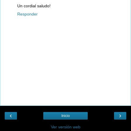
Un cordial saludo!
Responder
‹
›
Inicio
Ver versión web