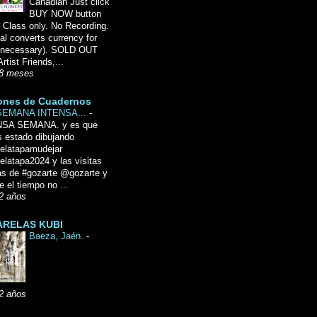
Canadian Just click
BUY NOW button
 Class only. No Recording.
l converts currency for
f necessary). SOLD OUT
Artist Friends,...
8 meses
ones de Cuadernos
SEMANA INTENSA...
-
NSA SEMANA. y es que
 estado dibujando
delatapamudejar
elatapa2024 y las visitas
as de #gozarte @gozarte y
 el tiempo no ...
2 años
RELAS KUBI
Baeza, Jaén.
-
2 años