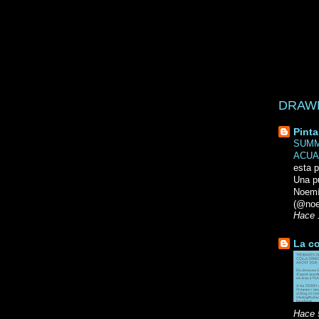
DRAWN 
Pinta
SUMM
ACUA
esta p
Una p
Noemi
(@noe
Hace 
La co
Hace 