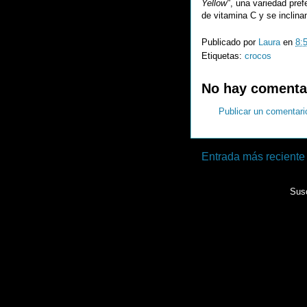
Yellow"
, una variedad pref
de vitamina C y se inclinan
Publicado por
Laura
en
8:
Etiquetas:
crocos
No hay comenta
Publicar un comentari
Entrada más reciente
Susc