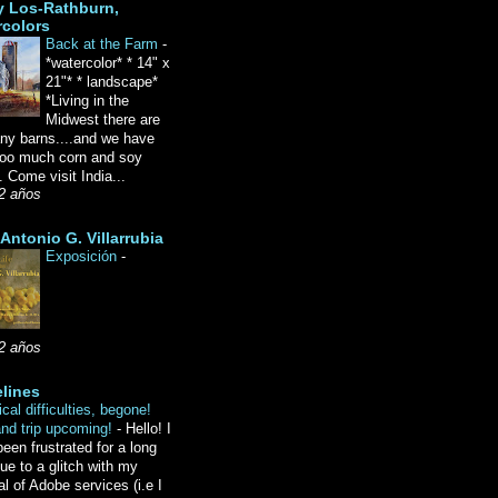
y Los-Rathburn,
rcolors
Back at the Farm
-
*watercolor* * 14" x
21"* * landscape*
*Living in the
Midwest there are
ny barns....and we have
oo much corn and soy
 Come visit India...
2 años
Antonio G. Villarrubia
Exposición
-
2 años
lines
cal difficulties, begone!
and trip upcoming!
-
Hello! I
een frustrated for a long
ue to a glitch with my
l of Adobe services (i.e I