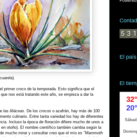
Powered
Contado
El país
cuarela).
El tie
el primer croco de la temporada. Esto significa que el
l que nos está tratando este año, se empieza a dar la
de las
liliáceas.
De los crocos o azafrán, hay más de 100
imento culinario. Entre tanta variedad los hay de diferentes
cia. Incluso la época de floración difiere mucho de unos a
n en otoño). El nombre científico también cambia según la
de mucho mirar y consultar creo que el mío es
"Mammoth