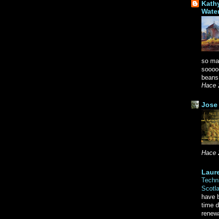
Kath
Wate
so ma
soooo
beans.
Hace 
Jose 
Hace 
Laure
Techni
Scotl
have b
time d
renewa