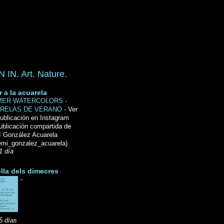
IN. Art. Nature.
r a la acuarela
ER WATERCOLORS -
RELAS DE VERANO
-
Ver
ublicación en Instagram
ublicación compartida de
́ González Acuarela
mi_gonzalez_acuarela)
1 día
lla dels dimecres
-
5 días