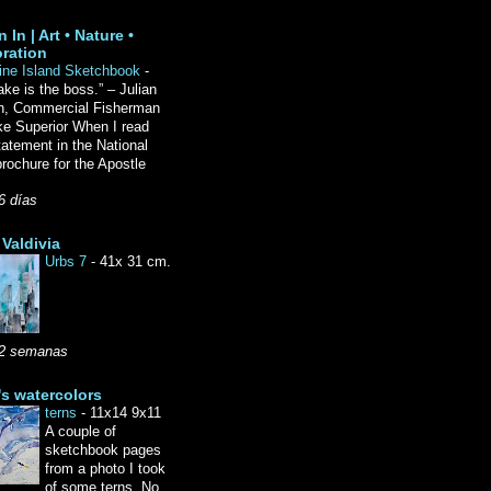
 In | Art • Nature •
ration
ine Island Sketchbook
-
ake is the boss.” – Julian
n, Commercial Fisherman
ke Superior When I read
tatement in the National
rochure for the Apostle
6 días
Valdivia
Urbs 7
-
41x 31 cm.
2 semanas
's watercolors
terns
-
11x14 9x11
A couple of
sketchbook pages
from a photo I took
of some terns. No