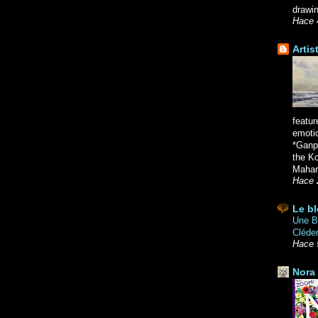
drawin
Hace 
Artis
featur
emoti
*Ganpa
the K
Mahara
Hace 
Le bl
Une Br
Cléde
Hace 
Nora 