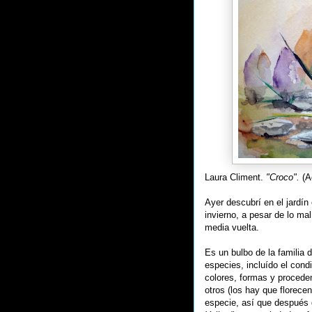
Laura Climent.
"Croco".
(A
Ayer descubrí en el jardín 
invierno, a pesar de lo ma
media vuelta.
Es un bulbo de la familia 
especies, incluído el cond
colores, formas y proceden
otros (los hay que florece
especie, así que después 