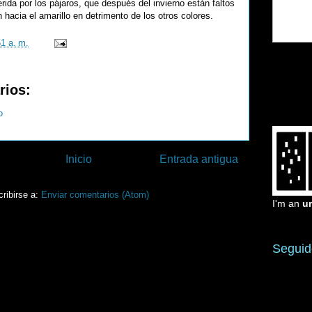
erida por los pájaros, que después del invierno están faltos
 hacia el amarillo en detrimento de los otros colores.
51 a. m.
rios:
o
Inicio
Entrada antigua
ribirse a:
Enviar comentarios (Atom)
I'm an
u
Seguid