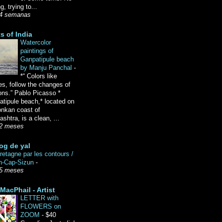
g, trying to...
4 semanas
ts of India
Watercolor
paintings of
Ganpatipule beach
by Manju Panchal
-
*“ Colors like
es, follow the changes of
ons.” Pablo Picasso *
tipule beach,* located on
onkan coast of
shtra, is a clean, ...
2 meses
og de yal
etagne par les contours /
n-Cap-Sizun
-
5 meses
MacPhail - Artist
LETTER with
FLOWERS on
ZOOM
-
$40