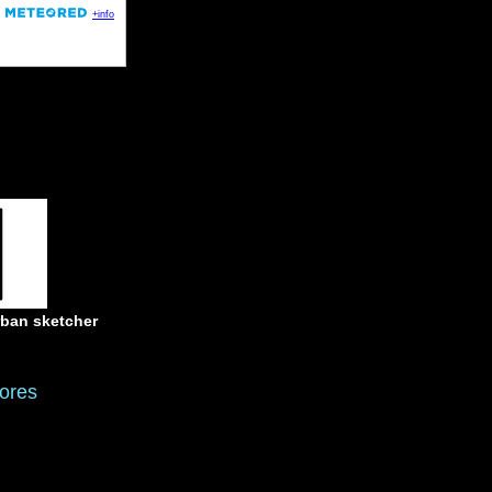
rban sketcher
ores