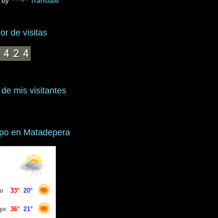
 by
Translate
r de visitas
 de mis visitantes
mpo en Matadepera