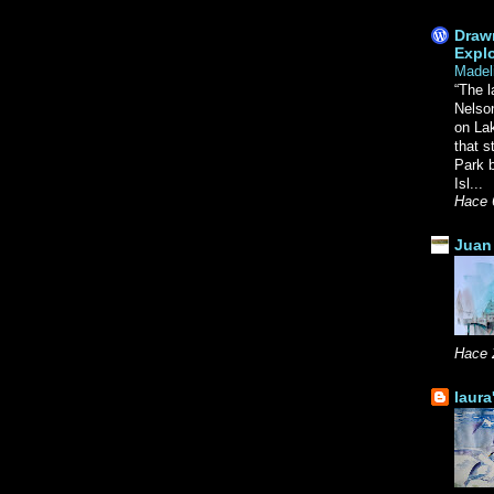
Drawn
Explo
Madel
“The l
Nelso
on La
that s
Park b
Isl...
Hace 
Juan 
Hace 
laura