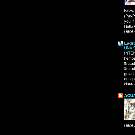
below.
(PayPa
you i
Hello 
Hace 
Ladr
UNA 
INTE
hemos
#ruta
#rutad
guiad
aunque
Hace 
ACUA
Hace 