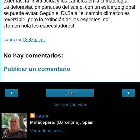
externas, la lluvia ácida y los cambios en la climatología.
La deforestación para uso del suelo, con un esfuerzo global
se puede evitar. Según el Dr.Sala "el cambio climático es
reversible, pero la extinción de las especies, no".
¡Tomen nota los especuladores!
Laura
en
12:42 p. m.
No hay comentarios:
Publicar un comentario
‹
›
Inicio
Ver versión web
Laura
Matadepera, (Barcelona), Spain
Ver todo mi perfil