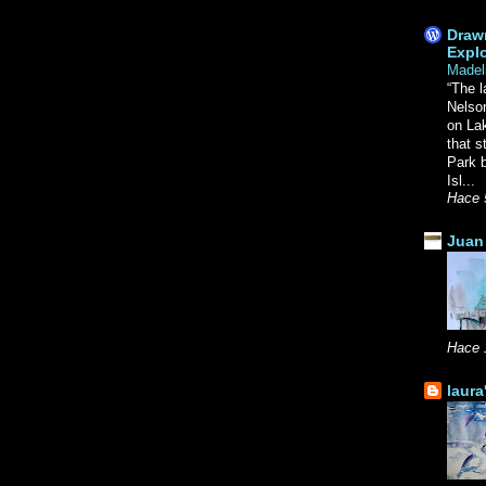
Drawn
Explo
Madel
“The l
Nelso
on La
that s
Park b
Isl...
Hace 
Juan 
Hace 
laura