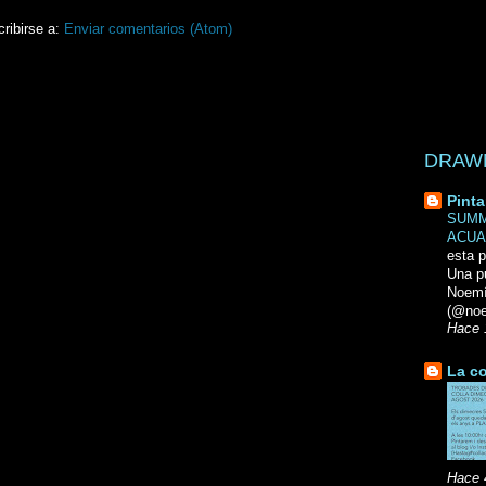
ribirse a:
Enviar comentarios (Atom)
DRAWN 
Pinta
SUMM
ACUA
esta p
Una p
Noemi
(@noe
Hace 
La co
Hace 