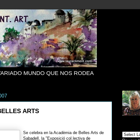
VARIADO MUNDO QUE NOS RODEA
2007
BELLES ARTS
Se celebra en la Acadèmia de Belles Arts de
Sabadell, la "Exposició col.lectiva de