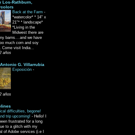
y Los-Rathburn,
rcolors
Back at the Farm
-
*watercolor* * 14" x
21"* * landscape*
*Living in the
Midwest there are
ny barns....and we have
oo much corn and soy
 Come visit India...
2 años
Antonio G. Villarrubia
Exposición
-
2 años
lines
cal difficulties, begone!
and trip upcoming!
-
Hello! I
een frustrated for a long
ue to a glitch with my
l of Adobe services (i.e I