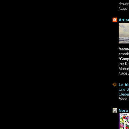
drawin
Hace 
Artis
featur
emoti
*Ganpa
the K
Mahara
Hace 
Le bl
Une Br
Cléde
Hace 
Nora 