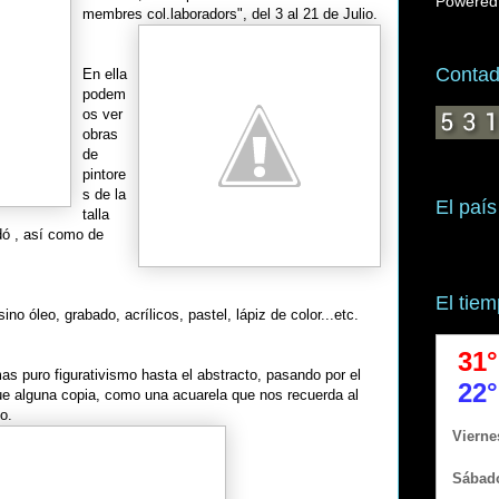
Powered
membres col.laboradors", del 3 al 21 de Ju
lio.
Contado
En ella
podem
os ver
obras
de
pintore
s de la
El país
talla
adó , así como de
El tie
ino óleo, grabado, acrílicos, pastel, lápiz de color...etc.
as puro figurativismo hasta el abstracto, pasando por el
 que alguna copia, como una acuarela que nos recuerda al
o.