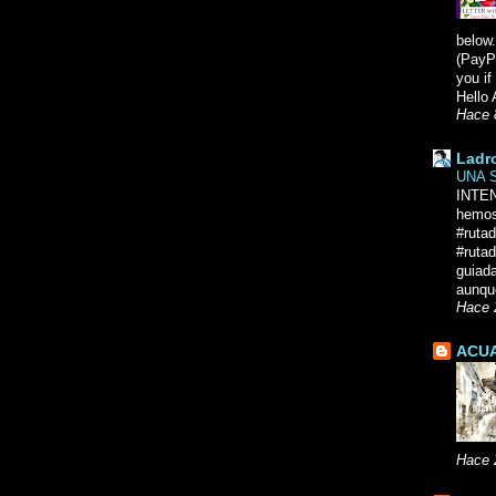
below.
(PayPa
you i
Hello 
Hace 
Ladr
UNA 
INTE
hemos
#ruta
#rutad
guiad
aunque
Hace 
ACUA
Hace 