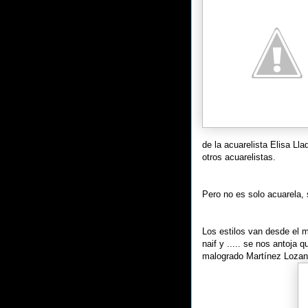
de la acuarelista Elisa Ll
otros acuarelistas.
Pero no es solo acuarela, s
Los estilos van desde el m
naif y ..... se nos antoja
malogrado Martínez Lozan