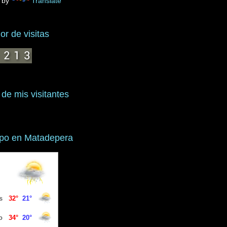
 by
Translate
r de visitas
 de mis visitantes
mpo en Matadepera