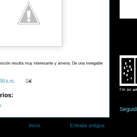
osición resulta muy interesante y amena. De una innegable
:50 p. m.
I'm an
u
rios:
o
Seguid
Inicio
Entrada antigua