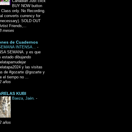
Canadian Just click
BUY NOW button
 Class only. No Recording.
l converts currency for
f necessary). SOLD OUT
Artist Friends,...
8 meses
ones de Cuadernos
SEMANA INTENSA...
-
NSA SEMANA. y es que
 estado dibujando
delatapamudejar
elatapa2024 y las visitas
as de #gozarte @gozarte y
 el tiempo no ...
2 años
RELAS KUBI
Baeza, Jaén.
-
2 años