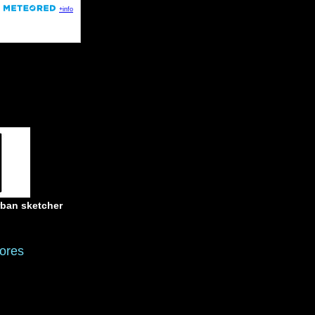
rban sketcher
ores