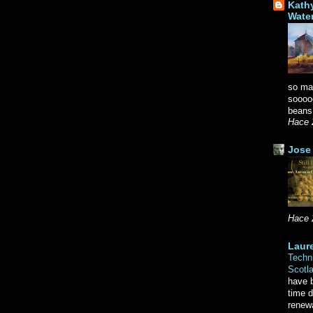
Kath
Wate
so ma
soooo
beans.
Hace 
Jose 
Hace 
Laure
Techni
Scotl
have b
time d
renewa