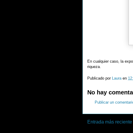
En cualquier caso, la exp
riqueza.
Publicado por
Laura
en
12
No hay comenta
Publicar un comentari
Entrada más reciente