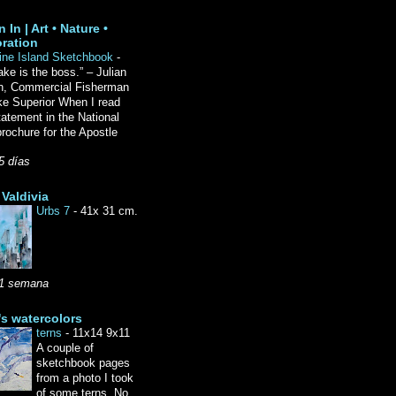
 In | Art • Nature •
ration
ine Island Sketchbook
-
ake is the boss.” – Julian
n, Commercial Fisherman
ke Superior When I read
tatement in the National
rochure for the Apostle
5 días
Valdivia
Urbs 7
-
41x 31 cm.
1 semana
's watercolors
terns
-
11x14 9x11
A couple of
sketchbook pages
from a photo I took
of some terns. No