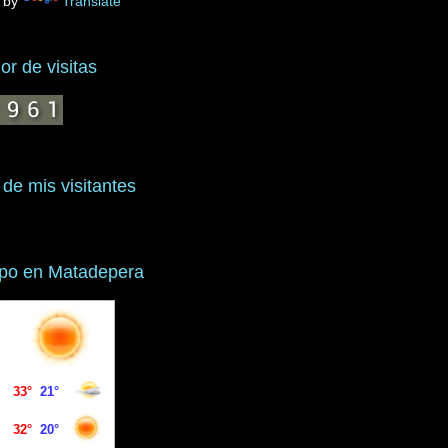
 by
Translate
r de visitas
 de mis visitantes
mpo en Matadepera