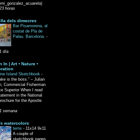
mi_gonzalez_acuarela)
23 horas
lla dels dimecres
Bar Pisamorena, al
costat de Pla de
Palau. Barcelona.
-
1 día
 In | Art • Nature •
ration
ine Island Sketchbook
-
ake is the boss.” – Julian
n, Commercial Fisherman
ke Superior When I read
tatement in the National
rochure for the Apostle
1 semana
's watercolors
terns
-
11x14 9x11
A couple of
sketchbook pages