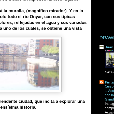
tá la muralla, (magnífico mirador). Y en la
olo todo el río Onyar, con sus típicas
olores, reflejadas en el agua y sus variados
 uno de los cuales, se obtiene una vista
DRAWN 
Juan 
Hace 
Pinta
Curso 
la Aso
con la
Garri
rendente ciudad, que incita a explorar una
Insta
tensísima historia.
compa
Acuar