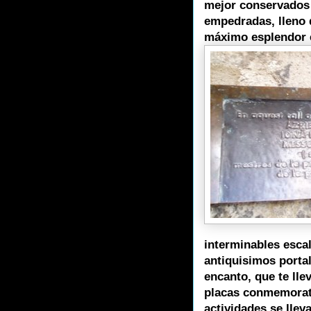
mejor conservados 
empedradas, lleno d
máximo esplendor en
interminables esca
antiquisimos portal
encanto, que te lle
placas conmemorati
actividades se llev