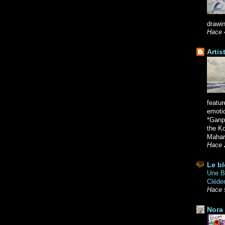
drawin
Hace 
Artis
featur
emoti
*Ganpa
the K
Mahara
Hace 
Le bl
Une Br
Cléde
Hace 
Nora 