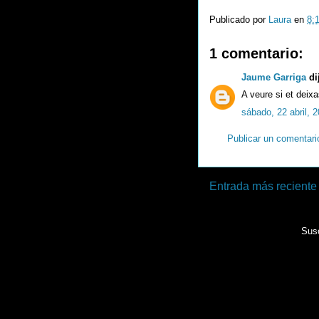
Publicado por
Laura
en
8:
1 comentario:
Jaume Garriga
dij
A veure si et deix
sábado, 22 abril, 
Publicar un comentari
Entrada más reciente
Susc