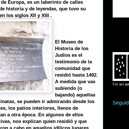
de Europa, es un laberinto de calles
e historia y de leyendas, que tuvo su
 los siglos XII y XIII .
El Museo de
Historia de los
Judios es el
testimonio de la
comunidad que
residió hasta 1492.
A medida que vas
I'm an
u
subiendo (o
bajando) aquellas
linatas, se pueden ir admirando desde los
Seguid
es, los patios interiores, llenos de
van a otra época .En algunos de ellos
vas, nos explican quien residió y que
aron a cabo en aquellos idílicos lugares.