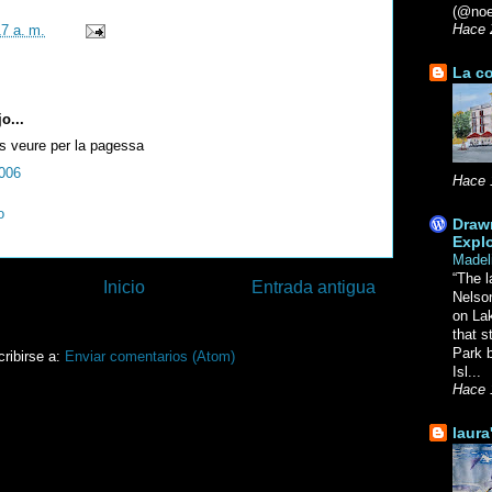
(@noe
17 a. m.
Hace 
La co
o...
as veure per la pagessa
2006
Hace 
o
Drawn
Explo
Madel
“The l
Inicio
Entrada antigua
Nelso
on La
that s
Park b
ribirse a:
Enviar comentarios (Atom)
Isl...
Hace 
laura