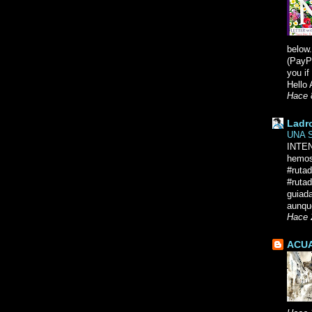
below.
(PayPa
you i
Hello 
Hace 
Ladr
UNA 
INTE
hemos
#ruta
#rutad
guiad
aunque
Hace 
ACUA