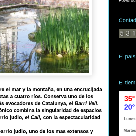
Powered
Contado
El país
El tie
re el mar y la montaña, en una encrucijada
tas a cuatro ríos. Conserva uno de los
s evocadores de Catalunya, el
Barri Vell.
tónico combina la singularidad de espacios
rrio judio,
el Call,
con la espectacularidad
 barrio judio, uno de los mas extensos y