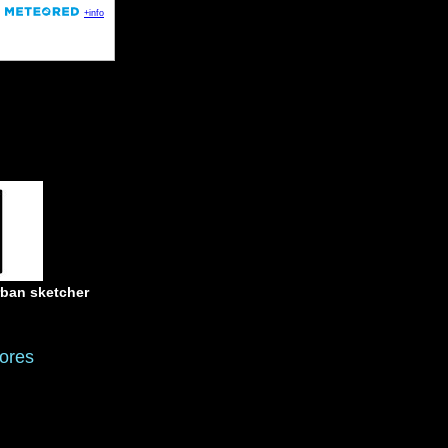
rban sketcher
ores